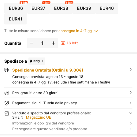
1 left
4 left
6 left
EUR36
EUR37
EUR38
EUR39
EUR40
EUR41
Tutte le misure sono idonee per
consegna in 4-7 gg lav
Quantità:
16 left
Spedisce a
Italy
Spedizione Gratuita(Ordini ≥ 9.00€)
Consegna prevista:
agosto 13 - agosto 18
consegna in 4-7 gg lav: esclude i fine settimana e i festivi
Resi gratuiti entro 30 giorni
Pagamenti sicuri · Tutela della privacy
Venduto e spedito dal venditore professionale:
SHEIN
Magazzino UE
Informazioni e obblighi del venditore
Per segnalare questo venditore e/o prodotto