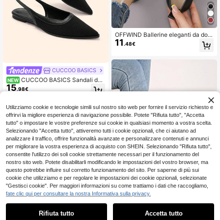
OFFWIND Ballerine eleganti da don
11
na, nuovi arrivi per primavera/estat
.48€
e, versatili, basse, morbide e legger
e, con fiocco decorativo, scarpe flat
slip-on alla moda per il lavoro
CUCCOO BASICS
CUCCOO BASICS Sandali da
NEW
15
donna minimalisti francesi con inser
.98€
ti in rete, punta affusolata, cinturino
sottile, suola morbida, fondo piatto,
neri, versatili da pendolare
Utilizziamo cookie e tecnologie simili sul nostro sito web per fornire il servizio richiesto e
offrirvi la migliore esperienza di navigazione possibile. Potete "Rifiuta tutto", "Accetta
tutto" o impostare le vostre preferenze sui cookie in qualsiasi momento a vostra scelta.
Selezionando "Accetta tutto", attiveremo tutti i cookie opzionali, che ci aiutano ad
analizzare il traffico, offrire funzionalità avanzate e personalizzare contenuti e annunci
per migliorare la vostra esperienza di acquisto con SHEIN. Selezionando "Rifiuta tutto",
consentite l'utilizzo dei soli cookie strettamente necessari per il funzionamento del
nostro sito web. Potete disabilitarli modificando le impostazioni del vostro browser, ma
questo potrebbe influire sul corretto funzionamento del sito. Per saperne di più sui
cookie che utilizziamo e per regolare le impostazioni dei cookie opzionali, selezionate
"Gestisci cookie". Per maggiori informazioni su come trattiamo i dati che raccogliamo,
fate clic qui per consultare la nostra Informativa sulla privacy.
Scarpe > Scarpe da donna > Scarp
Rifiuta tutto
Accetta tutto
e da ballerina da donna comode co
34 left