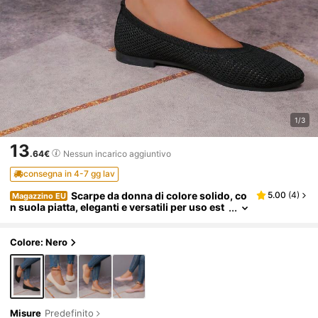
1/3
13
.64€
Nessun incarico aggiuntivo
consegna in 4-7 gg lav
Scarpe da donna di colore solido, co
5.00
(
4
)
Magazzino EU
n suola piatta, eleganti e versatili per uso est
erno, alla moda
Colore: Nero
Misure
Predefinito