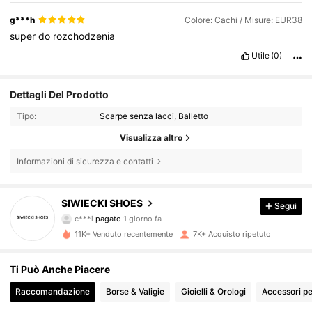
g***h
Colore: Cachi / Misure: EUR38
super
do
rozchodzenia
Utile
(0)
Dettagli Del Prodotto
Tipo:
Scarpe senza lacci, Balletto
Visualizza altro
Informazioni di sicurezza e contatti
4.4K Follower
4.87
SIWIECKI SHOES
Segui
c***i
pagato
1 giorno fa
F***6
segue
2 ore fa
11K+ Venduto recentemente
7K+ Acquisto ripetuto
4.4K Follower
4.87
Ti Può Anche Piacere
4.4K Follower
4.87
Raccomandazione
Borse & Valigie
Gioielli & Orologi
Accessori pe