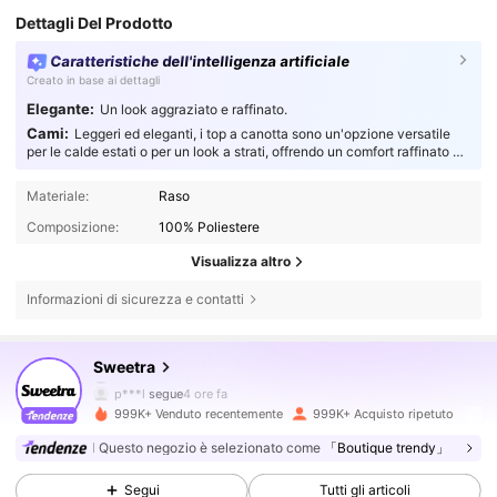
Dettagli Del Prodotto
Caratteristiche dell'intelligenza artificiale
Creato in base ai dettagli
Elegante:
Un look aggraziato e raffinato.
Cami:
Leggeri ed eleganti, i top a canotta sono un'opzione versatile
per le calde estati o per un look a strati, offrendo un comfort raffinato e
traspirante per chi non rinuncia mai allo stile.
Materiale:
Raso
Composizione:
100% Poliestere
Visualizza altro
Informazioni di sicurezza e contatti
1.5M Follower
4.77
Sweetra
p***l
segue
4 ore fa
999K+ Venduto recentemente
999K+ Acquisto ripetuto
1.5M Follower
4.77
Questo negozio è selezionato come
「Boutique trendy」
Segui
Tutti gli articoli