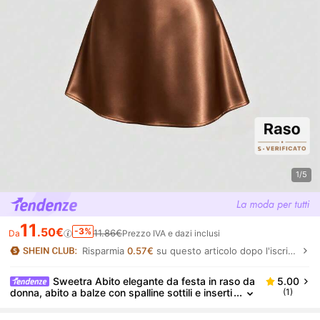
1/5
11
.50€
-3%
11.86€
Da
Prezzo IVA e dazi inclusi
Risparmia
0.57€
su questo articolo dopo l'iscrizione.
Sweetra Abito elegante da festa in raso da
5.00
donna, abito a balze con spalline sottili e inserti
(1)
in pizzo nero