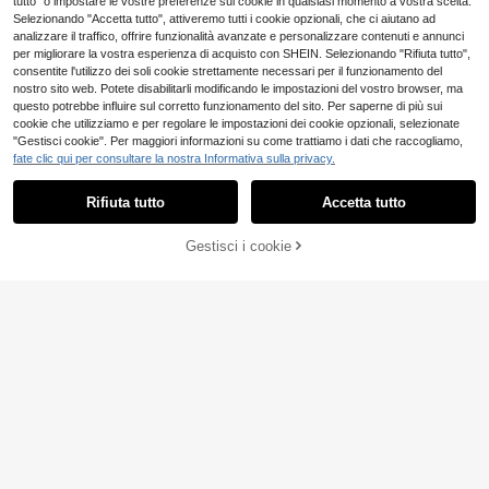
tutto" o impostare le vostre preferenze sui cookie in qualsiasi momento a vostra scelta.
Selezionando "Accetta tutto", attiveremo tutti i cookie opzionali, che ci aiutano ad
analizzare il traffico, offrire funzionalità avanzate e personalizzare contenuti e annunci
per migliorare la vostra esperienza di acquisto con SHEIN. Selezionando "Rifiuta tutto",
consentite l'utilizzo dei soli cookie strettamente necessari per il funzionamento del
nostro sito web. Potete disabilitarli modificando le impostazioni del vostro browser, ma
questo potrebbe influire sul corretto funzionamento del sito. Per saperne di più sui
cookie che utilizziamo e per regolare le impostazioni dei cookie opzionali, selezionate
"Gestisci cookie". Per maggiori informazioni su come trattiamo i dati che raccogliamo,
fate clic qui per consultare la nostra Informativa sulla privacy.
Rifiuta tutto
Accetta tutto
18
Gestisci i cookie
AGGIUNGI AL CARRELLO
#vestitodelicato
11
SHEIN BAE Elegante a
Magazzino EU
bito lungo da donna con spalline a s
#messychic
16
.98€
paghetti e maniche a palloncino, ad
LYSMO 2026 Nuovo V
Magazzino EU
atto per appuntamenti quotidiani, us
4-7 giorni lavorativi
estito Estivo Minimalista Asimmetric
32 left
cite, discoteche, feste, stagione aut
o con Spaghetti Strap e Pizzo Ross
unnale
7
o Vino Alla Moda per Donne
.35€
-32%
10.89€
4-7 giorni lavorativi