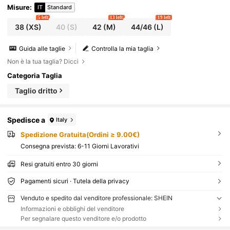
Misure
:
IT
Standard
5 left
13 left
19 left
38
(XS)
40
(S)
42
(M)
44/46
(L)
Guida alle taglie
Controlla la mia taglia
Non è la tua taglia? Dicci
Categoria Taglia
Taglio dritto
Spedisce a
Italy
Spedizione Gratuita(Ordini ≥ 9.00€)
Consegna prevista:
6-11 Giorni Lavorativi
Resi gratuiti entro 30 giorni
Pagamenti sicuri · Tutela della privacy
Venduto e spedito dal venditore professionale: SHEIN
Informazioni e obblighi del venditore
Per segnalare questo venditore e/o prodotto