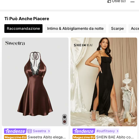
Utile
(0)
1.5M Follower
4.77
Ti Può Anche Piacere
Raccomandazione
Intimo & Abbigliamento da notte
Scarpe
Acce
1.5M Follower
4.77
Sweetra
#outfitsexy
Sweetra Abito elegant
SHEIN BAE Abito con
Magazzino EU
Magazzino EU