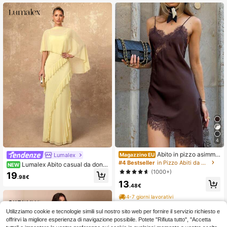
4
Abito in pizzo asimme
Lumalex
Magazzino EU
trico sexy e alla moda da donna, stil
#4 Bestseller
in Pizzo Abiti da donna
Lumalex Abito casual da donn
NEW
e elegante europeo e americano, nu
a con patchwork in rete e orlo a vol
(1000+)
19
ovi arrivi estivi Seelio
.98€
ant per feste e viaggi
13
.48€
4-7 giorni lavorativi
Utilizziamo cookie e tecnologie simili sul nostro sito web per fornire il servizio richiesto e
offrirvi la migliore esperienza di navigazione possibile. Potete "Rifiuta tutto", "Accetta