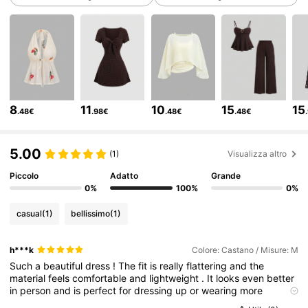
1.5M Follower
4.77
1.5M Follower
4.77
1.5M Follower
4.77
8
11
10
15
15
.48€
.98€
.48€
.48€
1.5M Follower
4.77
5.00
(1)
Visualizza altro
Piccolo
Adatto
Grande
1.5M Follower
4.77
0%
100%
0%
casual
(1)
bellissimo
(1)
1.5M Follower
4.77
h***k
Colore: Castano / Misure: M
Such
a
beautiful
dress
!
The
fit
is
really
flattering
and
the
material
feels
comfortable
and
lightweight
.
It
looks
even
better
1.5M Follower
4.77
in
person
and
is
perfect
for
dressing
up
or
wearing
more
casually
.
I
absolutely
love
it
!