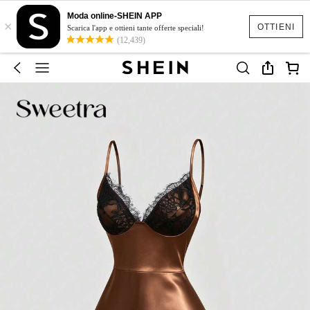
Moda online-SHEIN APP
×
OTTIENI
Scarica l'app e ottieni tante offerte speciali!
(12,439)