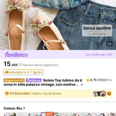
1/6
15
.48€
Nessun dazio aggiuntivo
consegna in 4-7 gg lav
Soleia Top tubino da d
4.75
(
1000+
)
Magazzino EU
onna in stile palazzo vintage, con motivo
floreale jacquard colorato, con bottoni e
lacci sulla schiena
#
3
Bestseller
in Boho Top da donna
Colore: Blu