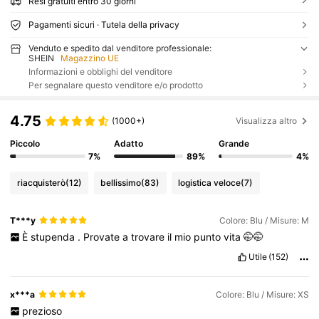
Resi gratuiti entro 30 giorni
Pagamenti sicuri · Tutela della privacy
Venduto e spedito dal venditore professionale:
SHEIN
Magazzino UE
Informazioni e obblighi del venditore
Per segnalare questo venditore e/o prodotto
4.75
(1000+)
Visualizza altro
Piccolo
Adatto
Grande
7%
89%
4%
riacquisterò
(12)
bellissimo
(83)
logistica veloce
(7)
T***y
Colore: Blu / Misure: M
È
stupenda
.
Provate
a
trovare
il
mio
punto
vita
🤭🤭
Utile
(152)
x***a
Colore: Blu / Misure: XS
prezioso