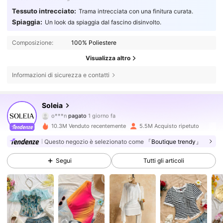
Tessuto intrecciato:
Trama intrecciata con una finitura curata.
Spiaggia:
Un look da spiaggia dal fascino disinvolto.
Composizione:
100% Poliestere
Visualizza altro
Informazioni di sicurezza e contatti
2.4M Follower
4.82
Soleia
o***n
pagato
1 giorno fa
a***6
segue
3 ore fa
10.3M Venduto recentemente
5.5M Acquisto ripetuto
2.4M Follower
4.82
Questo negozio è selezionato come
「Boutique trendy」
Segui
Tutti gli articoli
2.4M Follower
4.82
2.4M Follower
4.82