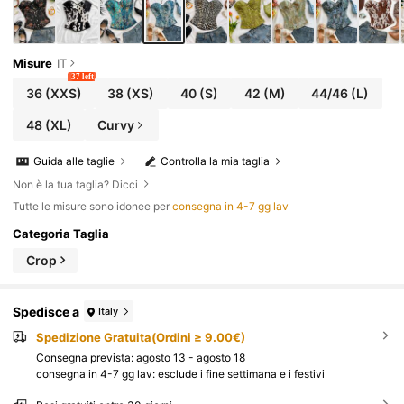
Misure
IT
37 left
36
(XXS)
38
(XS)
40
(S)
42
(M)
44/46
(L)
48
(XL)
Curvy
Guida alle taglie
Controlla la mia taglia
Non è la tua taglia? Dicci
Tutte le misure sono idonee per
consegna in 4-7 gg lav
Categoria Taglia
Crop
Spedisce a
Italy
Spedizione Gratuita(Ordini ≥ 9.00€)
Consegna prevista:
agosto 13 - agosto 18
consegna in 4-7 gg lav: esclude i fine settimana e i festivi