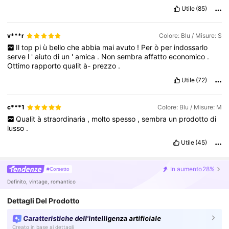
Utile
(85)
v***r
Colore: Blu / Misure: S
Il
top
pi
ù
bello
che
abbia
mai
avuto
!
Per
ò
per
indossarlo
serve
l
'
aiuto
di
un
'
amica
.
Non
sembra
affatto
economico
.
Ottimo
rapporto
qualit
à-
prezzo
.
Utile
(72)
c***1
Colore: Blu / Misure: M
Qualit
à
straordinaria
,
molto
spesso
,
sembra
un
prodotto
di
lusso
.
Utile
(45)
In aumento
28%
#Corsetto
Definito, vintage, romantico
Dettagli Del Prodotto
Caratteristiche dell'intelligenza artificiale
Creato in base ai dettagli