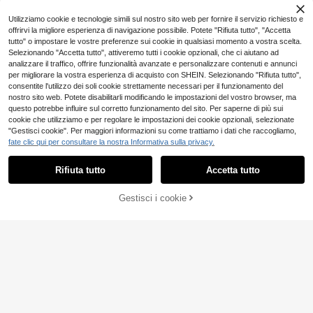
Utilizziamo cookie e tecnologie simili sul nostro sito web per fornire il servizio richiesto e
offrirvi la migliore esperienza di navigazione possibile. Potete "Rifiuta tutto", "Accetta
tutto" o impostare le vostre preferenze sui cookie in qualsiasi momento a vostra scelta.
Selezionando "Accetta tutto", attiveremo tutti i cookie opzionali, che ci aiutano ad
analizzare il traffico, offrire funzionalità avanzate e personalizzare contenuti e annunci
per migliorare la vostra esperienza di acquisto con SHEIN. Selezionando "Rifiuta tutto",
consentite l'utilizzo dei soli cookie strettamente necessari per il funzionamento del
nostro sito web. Potete disabilitarli modificando le impostazioni del vostro browser, ma
questo potrebbe influire sul corretto funzionamento del sito. Per saperne di più sui
cookie che utilizziamo e per regolare le impostazioni dei cookie opzionali, selezionate
"Gestisci cookie". Per maggiori informazioni su come trattiamo i dati che raccogliamo,
fate clic qui per consultare la nostra Informativa sulla privacy.
Rifiuta tutto
Accetta tutto
#fascino-vittoriano
Aloruh Top senza spal
Magazzino EU
line blu semplice a tinta unita per do
AGGIUNGI AL
8
Gestisci i cookie
COMPRA ORA
.48€
nna, per uso quotidiano, concerti, u
5
CARRELLO
scite, casual, stile Y2K
4-7 giorni lavorativi
Corsetto vintage senza spalline ade
rente con stecche, top corto sexy c
11
.19€
on vita stretta, top da uscita per il rit
orno a scuola, estate