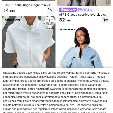
8
EARO Gonna lunga elegante a vita
alta e linea ad A, stile di tailleur alla
14
AiiRZ
.48€
moda, snellente e versatile, adatta
AiiRZ Giacca sportiva oversize con
per l'ufficio, la casa, l'uso quotidian
mezza chiusura lampo, tasche carg
o, le serate, autunno/inverno prima
32
.46€
o a soffietto e maniche a palloncin
vera, colore nero
o, strato autunnale
Giacca/cappotto a quadri da donna,
giacca a vento corta a maniche lun
18
.80€
ghe primaverile, stile da strada
Giacca corta e leggera da donna, ro
sso romantico, monostrato semi-tra
16
.65€
sparente, scollo con coulisse, vesti
bilità ampia, alla moda e versatile, d
a indossare da sola o a strati
Utilizziamo cookie e tecnologie simili sul nostro sito web per fornire il servizio richiesto e
offrirvi la migliore esperienza di navigazione possibile. Potete "Rifiuta tutto", "Accetta
tutto" o impostare le vostre preferenze sui cookie in qualsiasi momento a vostra scelta.
Selezionando "Accetta tutto", attiveremo tutti i cookie opzionali, che ci aiutano ad
analizzare il traffico, offrire funzionalità avanzate e personalizzare contenuti e annunci
Muchica
per migliorare la vostra esperienza di acquisto con SHEIN. Selezionando "Rifiuta tutto",
Muchica Set sportivo
Magazzino EU
consentite l'utilizzo dei soli cookie strettamente necessari per il funzionamento del
casual da donna con top a maniche
6
SUMWON Women
nostro sito web. Potete disabilitarli modificando le impostazioni del vostro browser, ma
.39€
-35%
9.98€
corte con chiusura lampo e pantalo
questo potrebbe influire sul corretto funzionamento del sito. Per saperne di più sui
SUMWON WOMEN Giacca di jeans
ncini in tessuto lavorato a maglia c
4-7 giorni lavorativi
oversize e corta con chiusura lamp
cookie che utilizziamo e per regolare le impostazioni dei cookie opzionali, selezionate
1 left
olor avorio
o completa, lavaggio vintage azzur