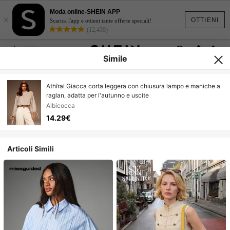
Moda online-SHEIN APP
×
OTTIENI
Scarica l'app e ottieni tante offerte speciali!
(12,439)
Simile
Athîral Giacca corta leggera con chiusura lampo e maniche a
raglan, adatta per l'autunno e uscite
Albicocca
14.29€
Articoli Simili