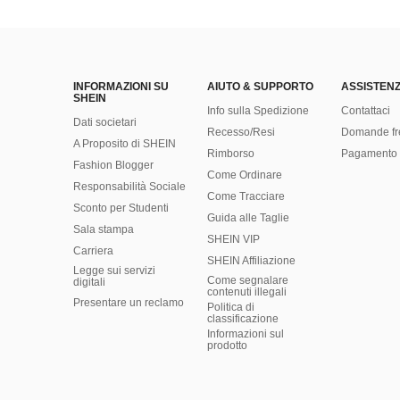
INFORMAZIONI SU
AIUTO & SUPPORTO
ASSISTENZ
SHEIN
Info sulla Spedizione
Contattaci
Dati societari
Recesso/Resi
Domande fr
A Proposito di SHEIN
Rimborso
Pagamento 
Fashion Blogger
Come Ordinare
Responsabilità Sociale
Come Tracciare
Sconto per Studenti
Guida alle Taglie
Sala stampa
SHEIN VIP
Carriera
SHEIN Affiliazione
Legge sui servizi
Come segnalare
digitali
contenuti illegali
Presentare un reclamo
Politica di
classificazione
​Informazioni sul
prodotto