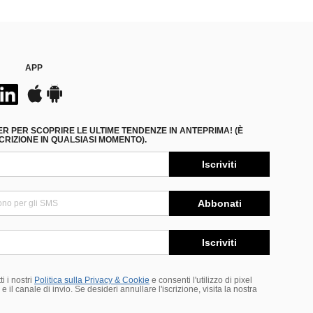
APP
ER PER SCOPRIRE LE ULTIME TENDENZE IN ANTEPRIMA! (È
RIZIONE IN QUALSIASI MOMENTO).
Iscriviti
Abbonati
Iscriviti
i i nostri
Politica sulla Privacy & Cookie
e consenti l'utilizzo di pixel
 il canale di invio. Se desideri annullare l'iscrizione, visita la nostra