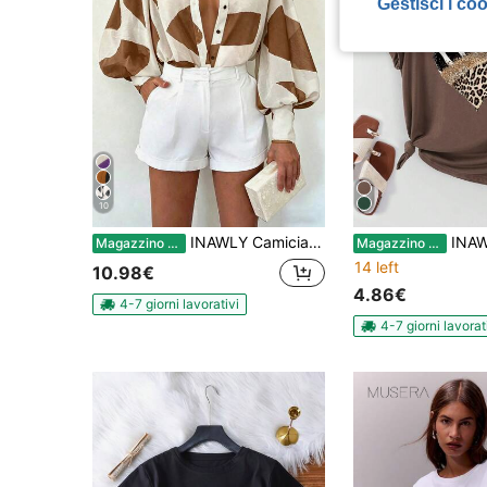
Gestisci i co
10
INAWLY Camicia casual versatile da donna con blocchi di colore e chiusura monopetto, adatta per l'uso quotidiano
INAWLY Maglietta grafica casual e min
Magazzino EU
Magazzino EU
14 left
10.98€
4.86€
4-7 giorni lavorativi
4-7 giorni lavorat