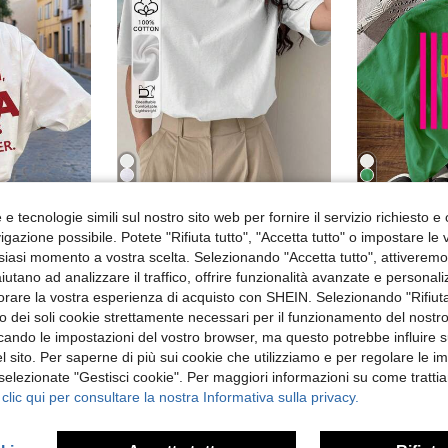
30
25
e tecnologie simili sul nostro sito web per fornire il servizio richiesto e o
in Sciolto Magliette casual basic
tampa a lettere, casual, girocollo, maniche corte, versatile e adatta alle donne, colore bianco
E
#outfitcasual
Magazzino EU
gazione possibile. Potete "Rifiuta tutto", "Accetta tutto" o impostare le
DAZY T-shirt estiva con spalle a caduta
Magazzino EU
siasi momento a vostra scelta. Selezionando "Accetta tutto", attiveremo t
in Sciolto Magliette casual basic
in Sciolto Magliette casual basic
7.98€
aiutano ad analizzare il traffico, offrire funzionalità avanzate e personal
(1000+)
in Sciolto Magliette casual basic
4-7 giorni l
orare la vostra esperienza di acquisto con SHEIN. Selezionando "Rifiuta
8.98€
ivi
zzo dei soli cookie strettamente necessari per il funzionamento del nostr
4-7 giorni lavorativi
ficando le impostazioni del vostro browser, ma questo potrebbe influire s
 sito. Per saperne di più sui cookie che utilizziamo e per regolare le i
 selezionate "Gestisci cookie". Per maggiori informazioni su come trattia
 clic qui per consultare la nostra Informativa sulla privacy.