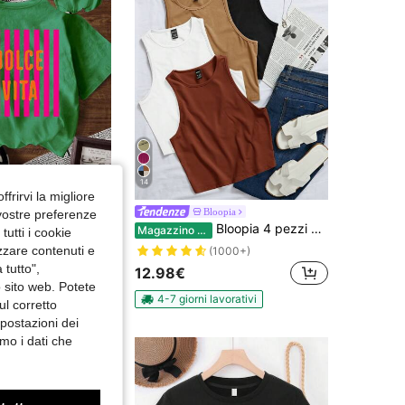
14
ffrirvi la migliore
MERY ROSE Maglietta a maniche corte da donna con scollo rotondo, stampa a righe e lettera, alla moda e versatile
Bloopia
 vostre preferenze
Bloopia 4 pezzi Canotta in maglia a coste monocolore
Magazzino EU
utti i cookie
izzare contenuti e
(1000+)
avorativi
 tutto",
12.98€
o sito web. Potete
4-7 giorni lavorativi
ul corretto
mpostazioni dei
mo i dati che