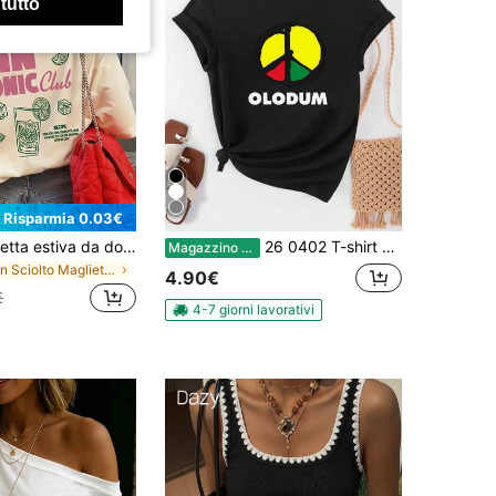
 tutto
Risparmia 0.03€
1 pezzo Maglietta estiva da donna ampia a maniche corte, stampa bicchiere da cocktail Gin Tonic Club, cubetti di ghiaccio, fetta di lime, adatta per vacanze, ufficio, uscite, uso quotidiano, appuntamenti, feste, raduni, abbigliamento da strada. Maglietta da vacanza. Casual
26 0402 T-shirt con stampa a blocchi di tre colori, scollo rotondo, maniche corte, elastica, comoda, elegante, versatile, casual, abiti da festival per donna, abbigliamento estivo,
Magazzino EU
in Sciolto Magliette casual basic
4.90€
€
4-7 giorni lavorativi