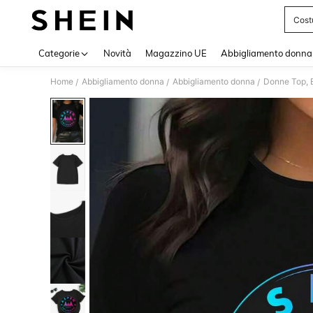
Cost
Use up 
Categorie
Novità
Magazzino UE
Abbigliamento donna
Home
Abbigliamento donna
Abbigliamento donna
Donne Top, B
/
/
/