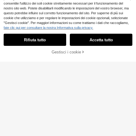
atta, slip-on, per interni, viaggi, ca
consentite l'utilizzo dei soli cookie strettamente necessari per il funzionamento del
mminate, uso quotidiano e fotografi
nostro sito web. Potete disabilitarli modificando le impostazioni del vostro browser, ma
a
questo potrebbe influire sul corretto funzionamento del sito. Per saperne di più sui
cookie che utilizziamo e per regolare le impostazioni dei cookie opzionali, selezionate
"Gestisci cookie". Per maggiori informazioni su come trattiamo i dati che raccogliamo,
fate clic qui per consultare la nostra Informativa sulla privacy.
Mostra articoli simili in magazzino
Vedi Tutto
Rifiuta tutto
Accetta tutto
Ci dispiace, questo prodotto è esaurito
4
Gestisci i cookie
ESAURITO
Pantofole da camera da donna alla
KIZN
moda autunno/inverno, bianche tint
14 left
Moireta
a unita, con design minimalista e sf
KIZN Accappatoio di raso di lusso p
7
umato, pantofole soffici
er San Valentino con dettagli in pizz
.29€
Moireta Vestaglia lunga da donna c
29
.80€
o nero, maniche lunghe, cintura, lun
on maniche lunghe, in tinta unita, c
18 left
ghezza corta, stile kimono, per mo
on bordi in pizzo, comoda e avvolg
16
menti intimi e relax
ente
.79€
-25%
22.48€
Pantofole in lino da donna per autu
nno/inverno, silenziose, antiscivol
#5 Bestseller
in Cartoni animati Pantofole da donna
o, pantofole in lino da casa, adatte
7
per primavera, autunno e tutto l'ann
.41€
o, morbide e soffici