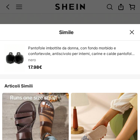
Simile
Pantofole imbottite da donna, con fondo morbido e
confortevole, antiscivolo per interni, carine e calde pantofole
da casa con fodera in pelliccia
nero
17.98€
Articoli Simili