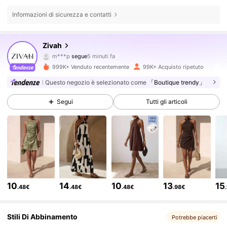
Informazioni di sicurezza e contatti
759K Follower
4.64
Zivah
m***p
segue
5 minuti fa
n***u
sta navigando
759K Follower
4.64
999K+ Venduto recentemente
99K+ Acquisto ripetuto
Questo negozio è selezionato come
「Boutique trendy」
759K Follower
4.64
Segui
Tutti gli articoli
759K Follower
4.64
759K Follower
4.64
10
14
10
13
15
.48€
.48€
.48€
.98€
759K Follower
4.64
Stili Di Abbinamento
Potrebbe piacerti