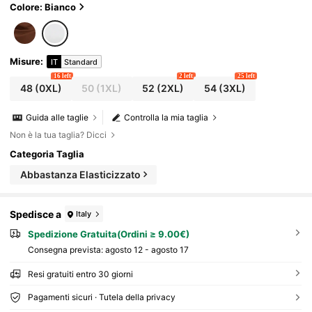
so Quotidiano, Casual, Vacanza, Viaggio in Crocier
Colore: Bianco
a, Spiaggia, Abbronzatura, Alla Moda, Set Lounge
Donna Taglie Forti Blusa Bianca Monospalla con Fio
cco + Pantaloncini Vita Elastica Outfit San Valentino
Misure
:
IT
Standard
16 left
2 left
25 left
48
(0XL)
50
(1XL)
52
(2XL)
54
(3XL)
Guida alle taglie
Controlla la mia taglia
Non è la tua taglia? Dicci
Categoria Taglia
Abbastanza Elasticizzato
Spedisce a
Italy
Spedizione Gratuita(Ordini ≥ 9.00€)
Consegna prevista:
agosto 12 - agosto 17
Resi gratuiti entro 30 giorni
Pagamenti sicuri · Tutela della privacy