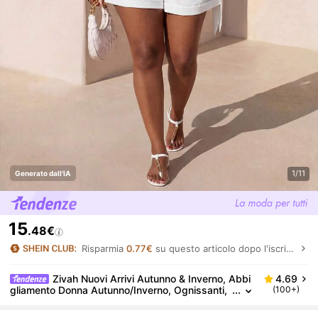
1/11
Generato dall'IA
15
.48€
Risparmia
0.77€
su questo articolo dopo l'iscrizione.
Zivah Nuovi Arrivi Autunno & Inverno, Abbi
4.69
gliamento Donna Autunno/Inverno, Ognissanti,
(100+)
Festival Musicale, Pasqua, Stile Western, Stile
Nomade, Festa di Compleanno, Laurea, Studente, U