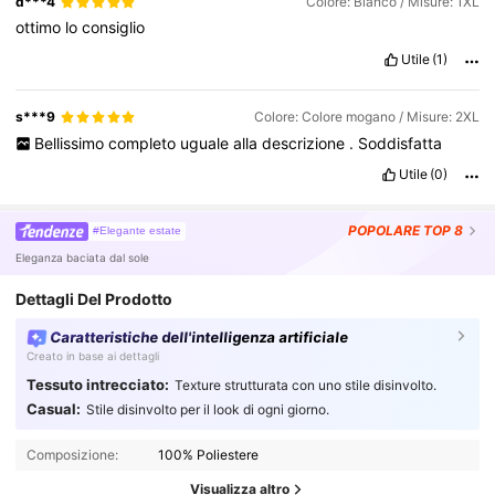
d***4
Colore: Bianco / Misure: 1XL
ottimo
lo
consiglio
Utile
(1)
s***9
Colore: Colore mogano / Misure: 2XL
Bellissimo
completo
uguale
alla
descrizione
.
Soddisfatta
Utile
(0)
POPOLARE
TOP 8
#Elegante estate
Eleganza baciata dal sole
Dettagli Del Prodotto
Caratteristiche dell'intelligenza artificiale
Creato in base ai dettagli
Tessuto intrecciato:
Texture strutturata con uno stile disinvolto.
Casual:
Stile disinvolto per il look di ogni giorno.
Composizione:
100% Poliestere
Visualizza altro