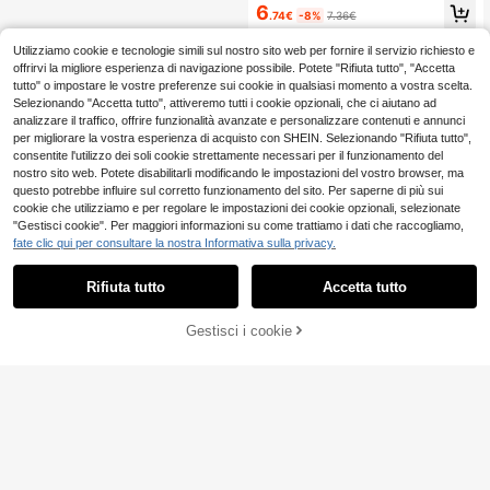
6
er la primavera/estate, in stile vinta
antaloncini con orlo a A, in tessuto
.74€
-8%
7.36€
ge, tropicale, da festival musicali, d
bianco, per donne taglie comode
a club, da viaggio, boho, cittadino, e
Utilizziamo cookie e tecnologie simili sul nostro sito web per fornire il servizio richiesto e
legante resort, per vacanze con sta
offrirvi la migliore esperienza di navigazione possibile. Potete "Rifiuta tutto", "Accetta
mpa floreale
tutto" o impostare le vostre preferenze sui cookie in qualsiasi momento a vostra scelta.
Selezionando "Accetta tutto", attiveremo tutti i cookie opzionali, che ci aiutano ad
analizzare il traffico, offrire funzionalità avanzate e personalizzare contenuti e annunci
per migliorare la vostra esperienza di acquisto con SHEIN. Selezionando "Rifiuta tutto",
consentite l'utilizzo dei soli cookie strettamente necessari per il funzionamento del
nostro sito web. Potete disabilitarli modificando le impostazioni del vostro browser, ma
questo potrebbe influire sul corretto funzionamento del sito. Per saperne di più sui
cookie che utilizziamo e per regolare le impostazioni dei cookie opzionali, selezionate
"Gestisci cookie". Per maggiori informazioni su come trattiamo i dati che raccogliamo,
fate clic qui per consultare la nostra Informativa sulla privacy.
Rifiuta tutto
Accetta tutto
Gestisci i cookie
AGGIUNGI AL CARRELLO