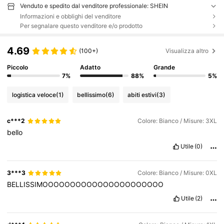
Venduto e spedito dal venditore professionale: SHEIN
Informazioni e obblighi del venditore
Per segnalare questo venditore e/o prodotto
4.69
(100+)
Visualizza altro
Piccolo
Adatto
Grande
7%
88%
5%
logistica veloce
(1)
bellissimo
(6)
abiti estivi
(3)
c***2
Colore: Bianco / Misure: 3XL
bello
Utile
(0)
3***3
Colore: Bianco / Misure: 0XL
BELLISSIMOOOOOOOOOOOOOOOOOOOOOO
Utile
(2)