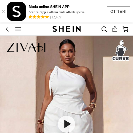
Moda online-SHEIN APP
×
OTTIENI
Scarica l'app e ottieni tante offerte speciali!
(12,439)