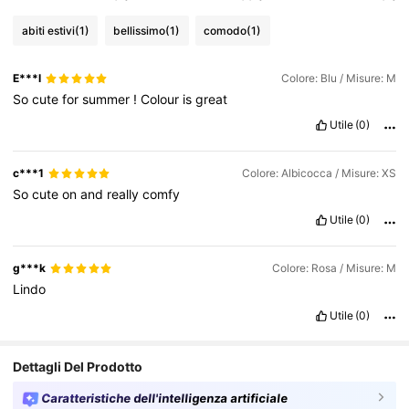
abiti estivi
(1)
bellissimo
(1)
comodo
(1)
E***l
Colore: Blu / Misure: M
So
cute
for
summer
!
Colour
is
great
Utile
(0)
c***1
Colore: Albicocca / Misure: XS
So
cute
on
and
really
comfy
Utile
(0)
g***k
Colore: Rosa / Misure: M
Lindo
Utile
(0)
Dettagli Del Prodotto
Caratteristiche dell'intelligenza artificiale