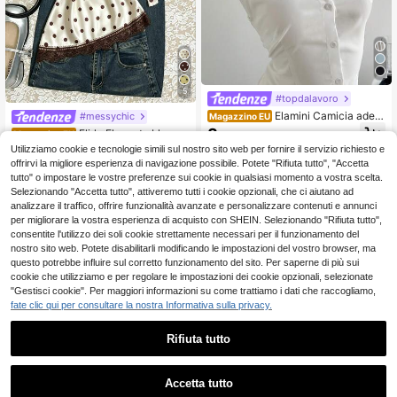
5
#topdalavoro
Elamini Camicia adere
#messychic
Magazzino EU
nte senza maniche, bianca, con ric
8
Flirla Elegante blusa e
Magazzino EU
.48€
ami, per primavera/estate
stiva da donna in stile retrò frances
8
Utilizziamo cookie e tecnologie simili sul nostro sito web per fornire il servizio richiesto e
.89€
-1%
8.98€
4-7 giorni lavorativi
e, con pois, collo alla francese, schi
offrirvi la migliore esperienza di navigazione possibile. Potete "Rifiuta tutto", "Accetta
ena scoperta, alla moda e minimalis
4-7 giorni lavorativi
tutto" o impostare le vostre preferenze sui cookie in qualsiasi momento a vostra scelta.
ta, versatile
Selezionando "Accetta tutto", attiveremo tutti i cookie opzionali, che ci aiutano ad
analizzare il traffico, offrire funzionalità avanzate e personalizzare contenuti e annunci
per migliorare la vostra esperienza di acquisto con SHEIN. Selezionando "Rifiuta tutto",
consentite l'utilizzo dei soli cookie strettamente necessari per il funzionamento del
nostro sito web. Potete disabilitarli modificando le impostazioni del vostro browser, ma
questo potrebbe influire sul corretto funzionamento del sito. Per saperne di più sui
cookie che utilizziamo e per regolare le impostazioni dei cookie opzionali, selezionate
"Gestisci cookie". Per maggiori informazioni su come trattiamo i dati che raccogliamo,
fate clic qui per consultare la nostra Informativa sulla privacy.
Rifiuta tutto
Accetta tutto