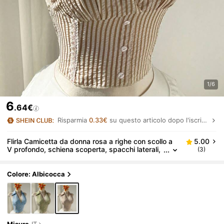
1/6
6
.64€
Risparmia
0.33€
su questo articolo dopo l'iscrizione.
Flirla Camicetta da donna rosa a righe con scollo a
5.00
V profondo, schiena scoperta, spacchi laterali,
(3)
bordi con volant, design con bottoni, aderente,
sexy e dolce, adatta per la spiaggia e le vacanze
Colore: Albicocca