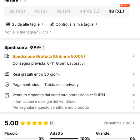
Misure
IT
14 left
38
(XS)
40
(S)
42
(M)
44/46
(L)
48
(XL)
Guida alle taglie
Controlla la mia taglia
Non è la tua taglia? Dicci
Spedisce a
Italy
Spedizione Gratuita(Ordini ≥ 9.00€)
Consegna prevista:
6-11 Giorni Lavorativi
Resi gratuiti entro 30 giorni
Pagamenti sicuri · Tutela della privacy
Venduto e spedito dal venditore professionale: SHEIN
Informazioni e obblighi del venditore
Per segnalare questo venditore e/o prodotto
5.00
(3)
Visualizza altro
Piccolo
Adatto
Grande
0%
100%
0%