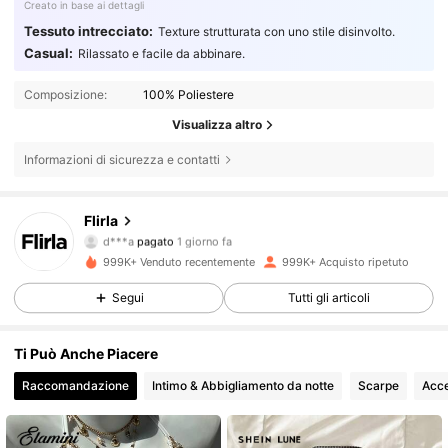
Creato in base ai dettagli
Tessuto intrecciato:
Texture strutturata con uno stile disinvolto.
Casual:
Rilassato e facile da abbinare.
Composizione:
100% Poliestere
Visualizza altro
Informazioni di sicurezza e contatti
659K Follower
4.85
Flirla
d***a
pagato
1 giorno fa
s***e
segue
5 ore fa
999K+ Venduto recentemente
999K+ Acquisto ripetuto
659K Follower
4.85
Segui
Tutti gli articoli
659K Follower
4.85
Ti Può Anche Piacere
Raccomandazione
Intimo & Abbigliamento da notte
Scarpe
Acce
659K Follower
4.85