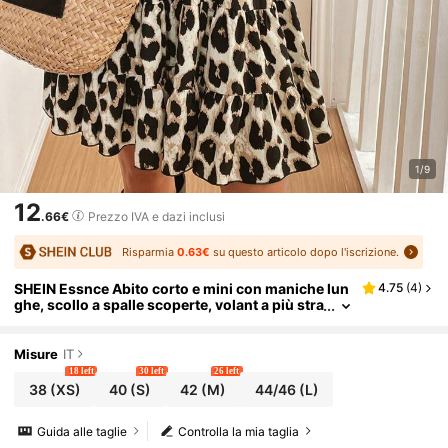
1/9
12
.66€
Prezzo IVA e dazi inclusi
Risparmia
0.63€
su questo articolo dopo l'iscrizione.
SHEIN Essnce Abito corto e mini con maniche lun
4.75
(
4
)
ghe, scollo a spalle scoperte, volant a più stra
ti e stampa leopardata
Misure
IT
18 left
30 left
26 left
38
(XS)
40
(S)
42
(M)
44/46
(L)
Guida alle taglie
Controlla la mia taglia