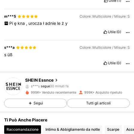
Utile
(1)
m***5
Colore: Multicolore / Misure: S
Pi
ę
kna
,
urocza
ł
adnie
le
ż
y
Utile
(0)
s***a
Colore: Multicolore / Misure: S
s
üß
Utile
(0)
901K Follower
4.85
SHEIN Essnce
s***s
segue
30 minuti fa
c***e
sta navigando
901K Follower
4.85
999K+ Venduto recentemente
999K+ Acquisto ripetuto
Segui
Tutti gli articoli
901K Follower
4.85
Ti Può Anche Piacere
Raccomandazione
Intimo & Abbigliamento da notte
Scarpe
Acce
901K Follower
4.85