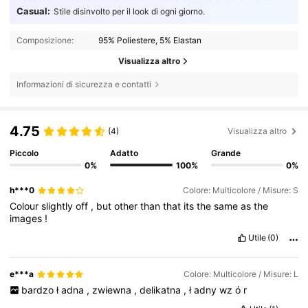
Casual:
Stile disinvolto per il look di ogni giorno.
Composizione:
95% Poliestere, 5% Elastan
Visualizza altro
Informazioni di sicurezza e contatti
4.75
(4)
Visualizza altro
Piccolo
Adatto
Grande
0%
100%
0%
h***0
Colore: Multicolore / Misure: S
Colour
slightly
off
,
but
other
than
that
its
the
same
as
the
images
!
Utile
(0)
e***a
Colore: Multicolore / Misure: L
bardzo
ł
adna
,
zwiewna
,
delikatna
,
ł
adny
wz
ó
r