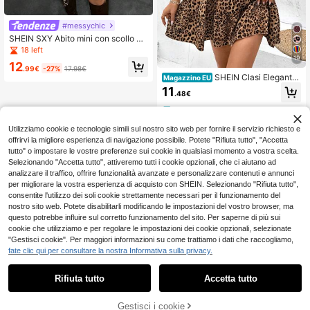
#messychic
SHEIN SXY Abito mini con scollo a
V, balze e stampa leopardata sexy
18 left
19
12
.99€
-27%
17.98€
SHEIN Clasi Elegante
Magazzino EU
abito corto a-line con scollo a v, co
11
.48€
n volant, stampato in marrone leopa
rdato, da donna
4-7 giorni lavorativi
Utilizziamo cookie e tecnologie simili sul nostro sito web per fornire il servizio richiesto e
offrirvi la migliore esperienza di navigazione possibile. Potete "Rifiuta tutto", "Accetta
tutto" o impostare le vostre preferenze sui cookie in qualsiasi momento a vostra scelta.
Selezionando "Accetta tutto", attiveremo tutti i cookie opzionali, che ci aiutano ad
analizzare il traffico, offrire funzionalità avanzate e personalizzare contenuti e annunci
per migliorare la vostra esperienza di acquisto con SHEIN. Selezionando "Rifiuta tutto",
consentite l'utilizzo dei soli cookie strettamente necessari per il funzionamento del
nostro sito web. Potete disabilitarli modificando le impostazioni del vostro browser, ma
questo potrebbe influire sul corretto funzionamento del sito. Per saperne di più sui
cookie che utilizziamo e per regolare le impostazioni dei cookie opzionali, selezionate
"Gestisci cookie". Per maggiori informazioni su come trattiamo i dati che raccogliamo,
fate clic qui per consultare la nostra Informativa sulla privacy.
Rifiuta tutto
Accetta tutto
Gestisci i cookie
AGGIUNGI AL CARRELLO