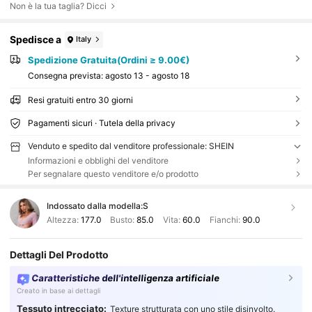
Non è la tua taglia? Dicci
Spedisce a
Italy
Spedizione Gratuita(Ordini ≥ 9.00€)
Consegna prevista:
agosto 13 - agosto 18
Resi gratuiti entro 30 giorni
Pagamenti sicuri · Tutela della privacy
Venduto e spedito dal venditore professionale: SHEIN
Informazioni e obblighi del venditore
Per segnalare questo venditore e/o prodotto
Indossato dalla modella:
S
Altezza:
177.0
Busto:
85.0
Vita:
60.0
Fianchi:
90.0
Dettagli Del Prodotto
Caratteristiche dell'intelligenza artificiale
Creato in base ai dettagli
Tessuto intrecciato:
Texture strutturata con uno stile disinvolto.