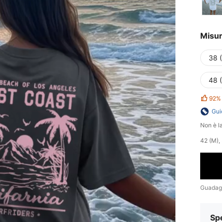
Misu
38 
48 
92%
Gui
Non è la
42 (M), 
Guadag
Sp