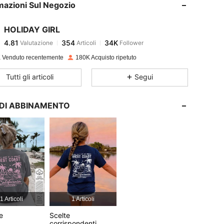
mazioni Sul Negozio
4.81
354
34K
HOLIDAY GIRL
4.81
354
34K
Valutazione
Articoli
Follower
b***s
pagato
1 giorno fa
 Venduto recentemente
180K Acquisto ripetuto
4.81
354
34K
Tutti gli articoli
Segui
4.81
354
34K
I DI ABBINAMENTO
4.81
354
34K
4.81
354
34K
4.81
354
34K
1 Articoli
1 Articoli
4.81
354
34K
le
Scelte
corrispondenti