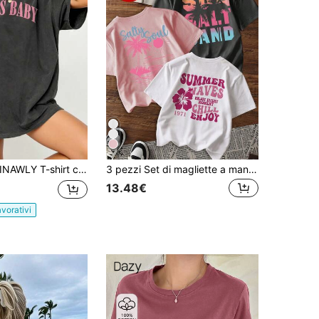
NAWLY T-shirt casual estiva da donna con scollo a equipaggio, stampa a lettere e maniche a goccia
3 pezzi Set di magliette a maniche corte con scollo rotondo, stampa casual di lettere colorate, palme e motivi floreali, alla moda e versatile, adatto come top quotidiano da donna, per vacanze e tempo libero in primavera ed estate
13.48€
avorativi