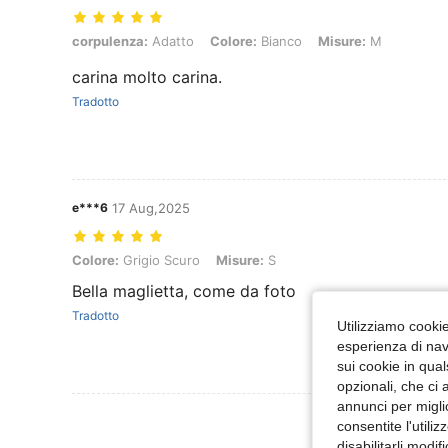
corpulenza: Adatto, Colore: Bianco, Misure: M
corpulenza:
Adatto
Colore:
Bianco
Misure:
M
carina molto carina.
Tradotto
e***6
17 Aug,2025
Colore: Grigio Scuro, Misure: S
Colore:
Grigio Scuro
Misure:
S
Bella maglietta, come da foto
Tradotto
Utilizziamo cookie 
esperienza di navi
sui cookie in qual
opzionali, che ci 
annunci per migli
Visualizza Altre
consentite l'utili
disabilitarli modi