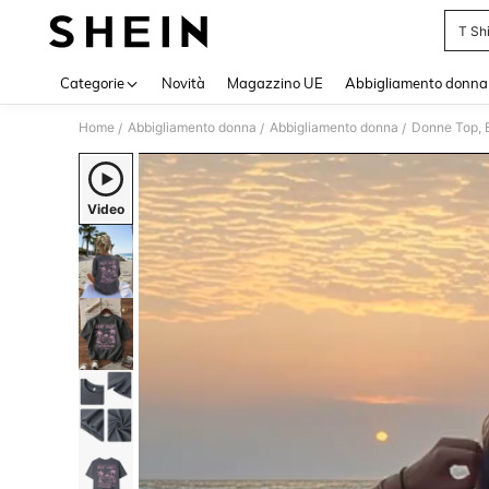
T Sh
Use up 
Categorie
Novità
Magazzino UE
Abbigliamento donna
Home
Abbigliamento donna
Abbigliamento donna
Donne Top, B
/
/
/
Video