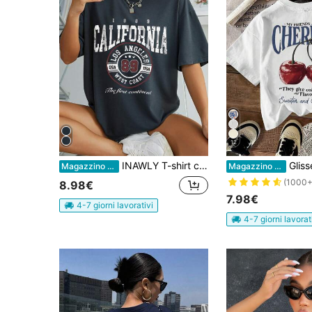
12
INAWLY T-shirt con grafica e spalle scoperte, maglie da donna con stampa grafica
Glissea Maglietta da donna con sc
Magazzino EU
Magazzino EU
(1000+
8.98€
7.98€
4-7 giorni lavorativi
4-7 giorni lavorat