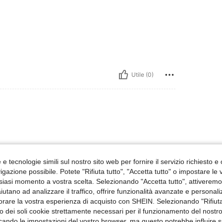
Utile (0)
e tecnologie simili sul nostro sito web per fornire il servizio richiesto e o
gazione possibile. Potete "Rifiuta tutto", "Accetta tutto" o impostare le
Utile (0)
siasi momento a vostra scelta. Selezionando "Accetta tutto", attiveremo t
aiutano ad analizzare il traffico, offrire funzionalità avanzate e personal
orare la vostra esperienza di acquisto con SHEIN. Selezionando "Rifiuta
 Recensioni
zzo dei soli cookie strettamente necessari per il funzionamento del nostr
ficando le impostazioni del vostro browser, ma questo potrebbe influire s