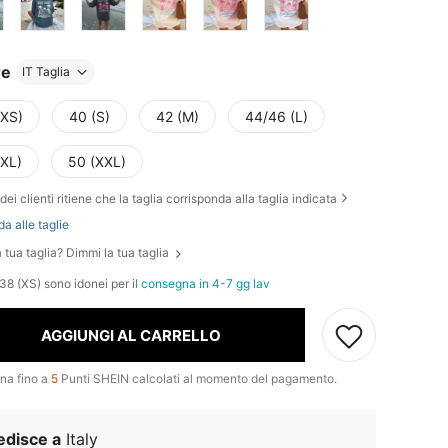
re
IT Taglia
(XS)
40 (S)
42 (M)
44/46 (L)
(XL)
50 (XXL)
dei clienti ritiene che la taglia corrisponda alla taglia indicata
da alle taglie
 tua taglia? Dimmi la tua taglia
38 (XS) sono idonei per il
consegna in 4-7 gg lav
AGGIUNGI AL CARRELLO
na fino a
5
Punti SHEIN calcolati al momento del pagamento.
edisce a
Italy