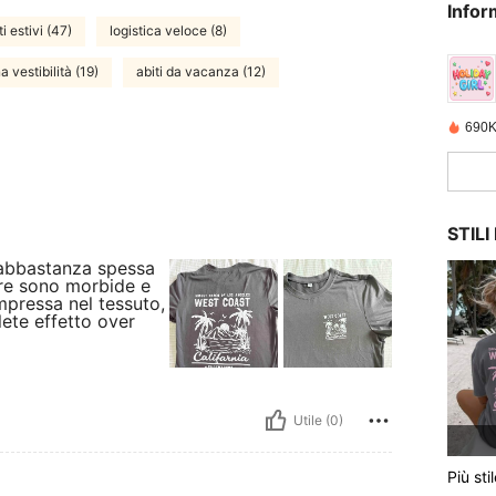
Infor
ti estivi (47)
logistica veloce (8)
 vestibilità (19)
abiti da vacanza (12)
690K
STIL
 abbastanza spessa
ure sono morbide e
mpressa nel tessuto,
ete effetto over
Utile (0)
Più sti