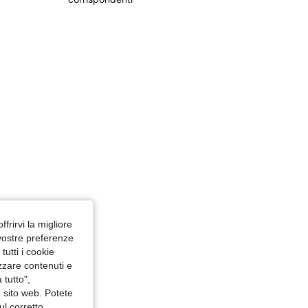
4.81
354
34K
ffrirvi la migliore
 vostre preferenze
utti i cookie
izzare contenuti e
 tutto",
o sito web. Potete
ul corretto