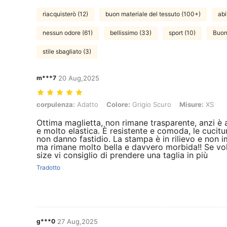
riacquisterò (12)
buon materiale del tessuto (100+)
abi
nessun odore (61)
bellissimo (33)
sport (10)
Buona
stile sbagliato (3)
m***7
20 Aug,2025
corpulenza: Adatto, Colore: Grigio Scuro, Misure: XS
corpulenza:
Adatto
Colore:
Grigio Scuro
Misure:
XS
Ottima maglietta, non rimane trasparente, anzi è
e molto elastica. È resistente e comoda, le cucit
non danno fastidio. La stampa è in rilievo e non i
ma rimane molto bella e davvero morbida!! Se vol
size vi consiglio di prendere una taglia in più
Tradotto
g***0
27 Aug,2025