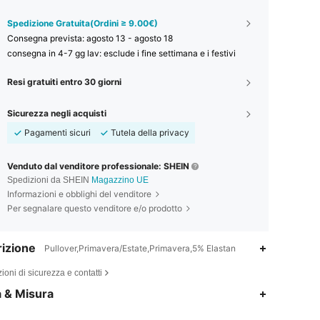
Spedizione Gratuita(Ordini ≥ 9.00€)
Consegna prevista:
agosto 13 - agosto 18
consegna in 4-7 gg lav: esclude i fine settimana e i festivi
Resi gratuiti entro 30 giorni
Sicurezza negli acquisti
Pagamenti sicuri
Tutela della privacy
Venduto dal venditore professionale: SHEIN
Spedizioni da SHEIN
Magazzino UE
Informazioni e obblighi del venditore
Per segnalare questo venditore e/o prodotto
izione
Pullover,Primavera/Estate,Primavera,5% Elastan
ioni di sicurezza e contatti
4.81
354
34K
a & Misura