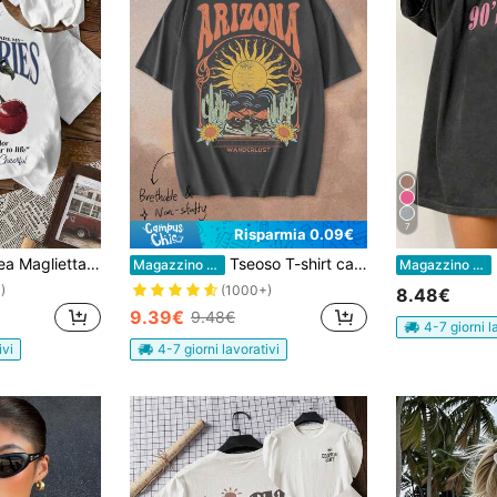
7
Risparmia 0.09€
ollo rotondo, stampa di ciliegie/frutti di bosco, "Mio amico è la mia ciliegia"
Tseoso T-shirt casual da donna a maniche corte con grafica minimalista e slogan floreale, adatta per l'estate
I
Magazzino EU
Magazzino EU
)
(1000+)
8.48€
9.39€
9.48€
4-7 giorni l
ivi
4-7 giorni lavorativi