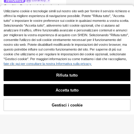
CoralVoy
CoralVoy Pantaloncini da spiaggia
da uomo con stampa di piante tropi
8 left
Utilizziamo cookie e tecnologie simili sul nostro sito web per fornire il servizio richiesto e
cali, vita con coulisse e tasche, per
offrirvi la migliore esperienza di navigazione possibile. Potete "Rifiuta tutto", "Accetta
11
le vacanze
.98€
tutto" o impostare le vostre preferenze sui cookie in qualsiasi momento a vostra scelta.
Selezionando "Accetta tutto", attiveremo tutti i cookie opzionali, che ci aiutano ad
analizzare il traffico, offrire funzionalità avanzate e personalizzare contenuti e annunci
per migliorare la vostra esperienza di acquisto con SHEIN. Selezionando "Rifiuta tutto",
consentite l'utilizzo dei soli cookie strettamente necessari per il funzionamento del
nostro sito web. Potete disabilitarli modificando le impostazioni del vostro browser, ma
questo potrebbe influire sul corretto funzionamento del sito. Per saperne di più sui
Mostra articoli simili in magazzino
Vedi Tutto
cookie che utilizziamo e per regolare le impostazioni dei cookie opzionali, selezionate
"Gestisci cookie". Per maggiori informazioni su come trattiamo i dati che raccogliamo,
fate clic qui per consultare la nostra Informativa sulla privacy.
Rifiuta tutto
Accetta tutto
Ci dispiace, questo prodotto è esaurito
Gestisci i cookie
ESAURITO