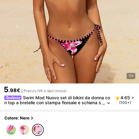
1/4
5
.98€
Prezzo IVA e dazi inclusi
Swim Mod Nuovo set di bikini da donna co
4.65
n top a bretelle con stampa floreale e schiena s
(100+)
coperta, e slip con laccetti laterali
Colore: Nero