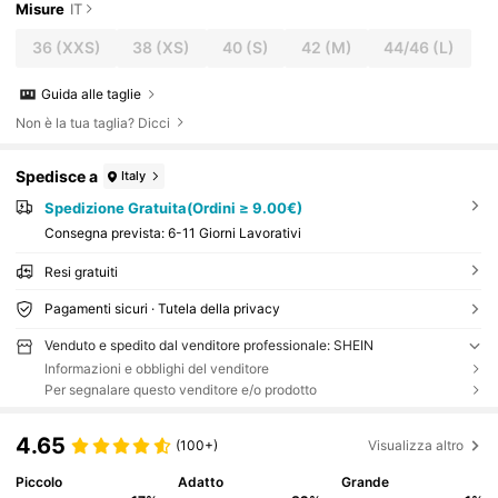
Misure
IT
36
(XXS)
38
(XS)
40
(S)
42
(M)
44/46
(L)
Guida alle taglie
Non è la tua taglia? Dicci
Spedisce a
Italy
Spedizione Gratuita(Ordini ≥ 9.00€)
Consegna prevista:
6-11 Giorni Lavorativi
Resi gratuiti
Pagamenti sicuri · Tutela della privacy
Venduto e spedito dal venditore professionale: SHEIN
Informazioni e obblighi del venditore
Per segnalare questo venditore e/o prodotto
4.65
(100+)
Visualizza altro
Piccolo
Adatto
Grande