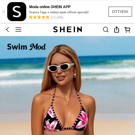
Moda online-SHEIN APP
×
OTTIENI
Scarica l'app e ottieni tante offerte speciali!
(12,439)