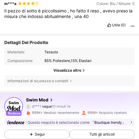
m***a
Colore: Blu / Misure: S
Il
pezzo
di
sotto
è
piccolissimo
,
ho
fatto
il
reso
,
avevo
preso
la
misura
che
indosso
abitualmente
,
una
40
Utile
(0)
Dettagli Del Prodotto
Materiale:
Tessuto
Composizione:
85% Poliestere,15% Elastan
Visualizza altro
Informazioni di sicurezza e contatti
546K Follower
4.81
Swim Mod
m***3
sta navigando
546K Follower
4.81
999K+ Venduto recentemente
999K+ Acquisto ripetuto
Questo negozio è selezionato come
「Boutique trendy」
546K Follower
4.81
Segui
Tutti gli articoli