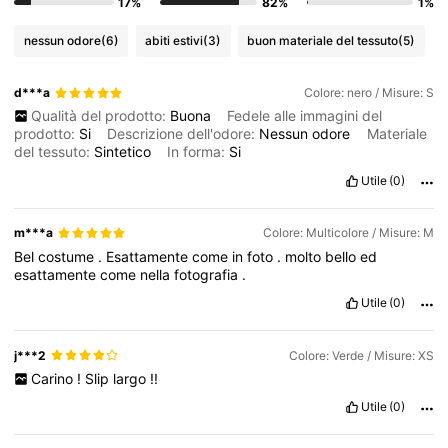
17%
82%
1%
nessun odore
(6)
abiti estivi
(3)
buon materiale del tessuto
(5)
d***a
Colore: nero / Misure: S
Qualità del prodotto:
Buona
Fedele alle immagini del
prodotto:
Si
Descrizione dell'odore:
Nessun
odore
Materiale
del tessuto:
Sintetico
In forma:
Si
Utile
(0)
m***a
Colore: Multicolore / Misure: M
Bel
costume
.
Esattamente
come
in
foto
.
molto
bello
ed
esattamente
come
nella
fotografia
.
Utile
(0)
j***2
Colore: Verde / Misure: XS
Carino
!
Slip
largo
!!
Utile
(0)