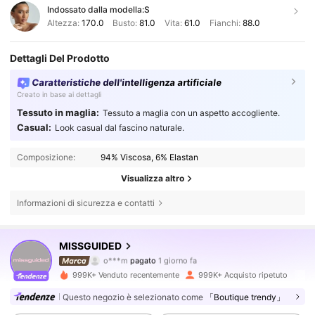
Indossato dalla modella:
S
Altezza:
170.0
Busto:
81.0
Vita:
61.0
Fianchi:
88.0
Dettagli Del Prodotto
Caratteristiche dell'intelligenza artificiale
Creato in base ai dettagli
Tessuto in maglia:
Tessuto a maglia con un aspetto accogliente.
Casual:
Look casual dal fascino naturale.
Composizione:
94% Viscosa, 6% Elastan
Visualizza altro
Informazioni di sicurezza e contatti
3M Follower
4.83
MISSGUIDED
o***m
pagato
1 giorno fa
r***r
segue
5 minuti fa
999K+ Venduto recentemente
999K+ Acquisto ripetuto
3M Follower
4.83
Questo negozio è selezionato come
「Boutique trendy」