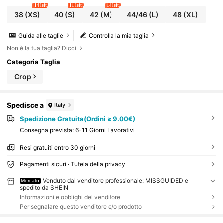
14 left
11 left
14 left
38
(XS)
40
(S)
42
(M)
44/46
(L)
48
(XL)
Guida alle taglie
Controlla la mia taglia
Non è la tua taglia? Dicci
Categoria Taglia
Crop
Spedisce a
Italy
Spedizione Gratuita(Ordini ≥ 9.00€)
Consegna prevista:
6-11 Giorni Lavorativi
Resi gratuiti entro 30 giorni
Pagamenti sicuri · Tutela della privacy
Venduto dal venditore professionale: MISSGUIDED e
Mercato
spedito da SHEIN
Informazioni e obblighi del venditore
Per segnalare questo venditore e/o prodotto