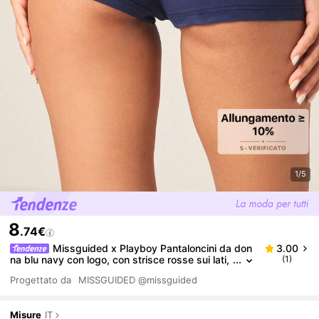
1/5
8
.74€
Missguided x Playboy Pantaloncini da don
3.00
na blu navy con logo, con strisce rosse sui lati,
(1)
vita alta, aderenti, pantaloncini corti sportivi cas
Progettato da
MISSGUIDED
@missguided
ual estivi
Misure
IT