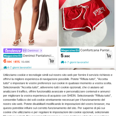
Comfortcana Pantalo
Denimoi
Magazzino EU
ncini casual da donna con stampa a
5
Denimoi Pantaloncini
Magazzino EU
.98€
contrasto di colori, adatti per l'estat
casual da donna con coulisse in vit
6
e
.18€
-41%
10.48€
4-7 giorni lavorativi
a, colore unito, estivi
4-7 giorni lavorativi
Utilizziamo cookie e tecnologie simili sul nostro sito web per fornire il servizio richiesto e
offrirvi la migliore esperienza di navigazione possibile. Potete "Rifiuta tutto", "Accetta
tutto" o impostare le vostre preferenze sui cookie in qualsiasi momento a vostra scelta.
Selezionando "Accetta tutto", attiveremo tutti i cookie opzionali, che ci aiutano ad
analizzare il traffico, offrire funzionalità avanzate e personalizzare contenuti e annunci
per migliorare la vostra esperienza di acquisto con SHEIN. Selezionando "Rifiuta tutto",
consentite l'utilizzo dei soli cookie strettamente necessari per il funzionamento del
nostro sito web. Potete disabilitarli modificando le impostazioni del vostro browser, ma
questo potrebbe influire sul corretto funzionamento del sito. Per saperne di più sui
cookie che utilizziamo e per regolare le impostazioni dei cookie opzionali, selezionate