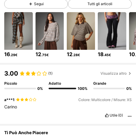
Segui
Tutti gli articoli
3M Follower
4.83
3M Follower
4.83
3M Follower
4.83
16
12
12
18
10
.29€
.75€
.28€
.45€
3M Follower
4.83
3.00
(1)
Visualizza altro
Piccolo
Adatto
Grande
3M Follower
4.83
0%
100%
0%
a***1
Colore: Multicolore / Misure: XS
Carino
3M Follower
4.83
Utile
(0)
3M Follower
4.83
Ti Può Anche Piacere