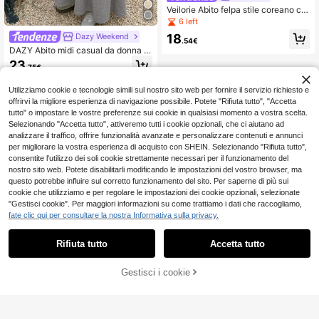
Veilorie Abito felpa stile coreano co
n cappuccio, color block, morbido e
6 left
casual, versatile per uso quotidiano,
18
Dazy Weekend
abbigliamento autunno inverno per
.54€
donna
DAZY Abito midi casual da donna c
on cappuccio, maniche lunghe e st
23
.75€
ampa, abito autunnale
Utilizziamo cookie e tecnologie simili sul nostro sito web per fornire il servizio richiesto e
offrirvi la migliore esperienza di navigazione possibile. Potete "Rifiuta tutto", "Accetta
tutto" o impostare le vostre preferenze sui cookie in qualsiasi momento a vostra scelta.
Selezionando "Accetta tutto", attiveremo tutti i cookie opzionali, che ci aiutano ad
analizzare il traffico, offrire funzionalità avanzate e personalizzare contenuti e annunci
per migliorare la vostra esperienza di acquisto con SHEIN. Selezionando "Rifiuta tutto",
consentite l'utilizzo dei soli cookie strettamente necessari per il funzionamento del
nostro sito web. Potete disabilitarli modificando le impostazioni del vostro browser, ma
questo potrebbe influire sul corretto funzionamento del sito. Per saperne di più sui
cookie che utilizziamo e per regolare le impostazioni dei cookie opzionali, selezionate
"Gestisci cookie". Per maggiori informazioni su come trattiamo i dati che raccogliamo,
fate clic qui per consultare la nostra Informativa sulla privacy.
Rifiuta tutto
Accetta tutto
Gestisci i cookie
AGGIUNGI AL CARRELLO