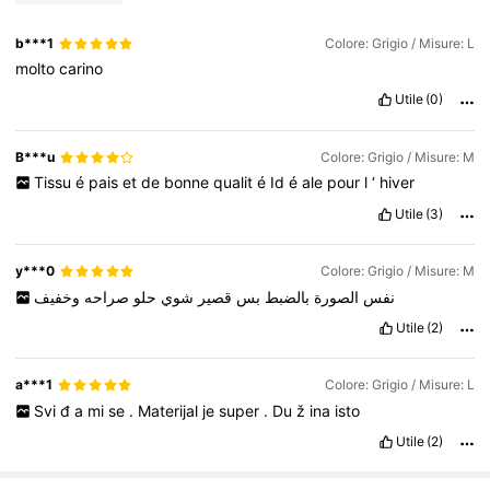
b***1
Colore: Grigio / Misure: L
molto
carino
Utile
(0)
B***u
Colore: Grigio / Misure: M
Tissu
é
pais
et
de
bonne
qualit
é
Id
é
ale
pour
l
‘
hiver
Utile
(3)
y***0
Colore: Grigio / Misure: M
نفس
الصورة
بالضبط
بس
قصير
شوي
حلو
صراحه
وخفيف
Utile
(2)
a***1
Colore: Grigio / Misure: L
Svi
đ
a
mi
se
.
Materijal
je
super
.
Du
ž
ina
isto
Utile
(2)