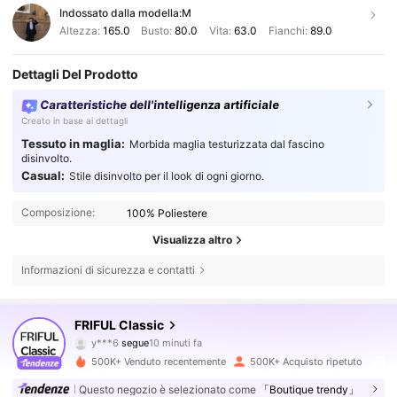
Indossato dalla modella:
M
Altezza:
165.0
Busto:
80.0
Vita:
63.0
Fianchi:
89.0
Dettagli Del Prodotto
Caratteristiche dell'intelligenza artificiale
Creato in base ai dettagli
Tessuto in maglia:
Morbida maglia testurizzata dal fascino
disinvolto.
Casual:
Stile disinvolto per il look di ogni giorno.
Composizione:
100% Poliestere
Visualizza altro
Informazioni di sicurezza e contatti
402K Follower
4.81
FRIFUL Classic
y***6
segue
10 minuti fa
z***8
sta navigando
402K Follower
4.81
500K+ Venduto recentemente
500K+ Acquisto ripetuto
Questo negozio è selezionato come
「Boutique trendy」