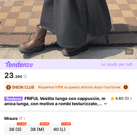
1/7
23
.39€
Risparmia
1.17€
su questo articolo dopo l'iscrizione.
FRIFUL Vestito lungo con cappuccio, m
4.80
(
5
)
anica lunga, con motivo a rombi testurizzato,
vestibilità morbida, casual e versatile, adatto
per l'autunno
Misure
IT
12 left
30 left
13 left
36
(S)
38
(M)
40
(L)