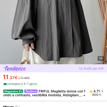
1/8
11
.37€
11.48€
consegna in 4-7 gg lav
FRIFUL Maglietta donna con f
4.71
Magazzino EU
ondo a contrasto, vestibilità morbida, Abbigliam
(500+)
ento donna autunnale, Top a maniche lunghe
Misure
IT