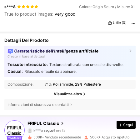
s***8
Colore: Grigio Scuro / Misure: XL
True to product images:
very
good
Utile
(0)
Dettagli Del Prodotto
Caratteristiche dell'intelligenza artificiale
Creato in base ai dettagli
Tessuto intrecciato:
Texture strutturata con uno stile disinvolto.
Casual:
Rilassato e facile da abbinare.
Composizione:
71% Poliammide, 29% Poliestere
Visualizza altro
Informazioni di sicurezza e contatti
402K Follower
4.81
FRIFUL Classic
Segui
k***a
segue
1 ore fa
b***a
sta navigando
402K Follower
4.81
500K+ Venduto recentemente
500K+ Acquisto ripetuto