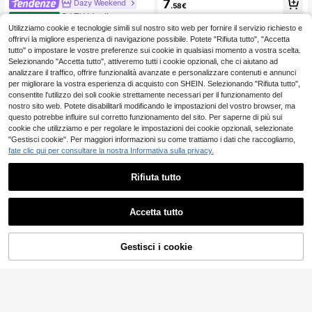
7
Dazy Weekend
op estivi e t-shirt grafiche bianche
.58€
DAZY Maglietta casu
Magazzino EU
al da donna a maniche lunghe, con
Utilizziamo cookie e tecnologie simili sul nostro sito web per fornire il servizio richiesto e
11
.46€
scollo tondo e vestibilità morbida a r
offrirvi la migliore esperienza di navigazione possibile. Potete "Rifiuta tutto", "Accetta
ighe
4-7 giorni lavorativi
tutto" o impostare le vostre preferenze sui cookie in qualsiasi momento a vostra scelta.
Selezionando "Accetta tutto", attiveremo tutti i cookie opzionali, che ci aiutano ad
analizzare il traffico, offrire funzionalità avanzate e personalizzare contenuti e annunci
per migliorare la vostra esperienza di acquisto con SHEIN. Selezionando "Rifiuta tutto",
consentite l'utilizzo dei soli cookie strettamente necessari per il funzionamento del
nostro sito web. Potete disabilitarli modificando le impostazioni del vostro browser, ma
questo potrebbe influire sul corretto funzionamento del sito. Per saperne di più sui
cookie che utilizziamo e per regolare le impostazioni dei cookie opzionali, selezionate
"Gestisci cookie". Per maggiori informazioni su come trattiamo i dati che raccogliamo,
fate clic qui per consultare la nostra Informativa sulla privacy.
Rifiuta tutto
Accetta tutto
Risparmia 0.47€
9
Blusa casual da donna con collo rot
ondo, maniche lunghe e pieghe, co
17 left
AGGIUNGI AL
Gestisci i cookie
COMPRA ORA
moda e versatile, adatta per uso qu
Risparmia 0.36€
CARRELLO
11
otidiano, lavoro, spiaggia, vacanza,
.51€
-3%
11.98€
primavera/estate/autunno, colore n
Sweetra
ero
Sweetra 2 pezzi Com
Magazzino EU
pleto di magliette eleganti e snellen
13
.48€
-2%
13.84€
ti a maniche lunghe, versatili e conf