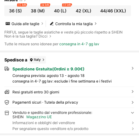
15 left
34 left
33 left
36
(S)
38
(M)
40
(L)
42
(XL)
44/46
(XXL)
Guida alle taglie
Controlla la mia taglia
FRIFUL segue le taglie asiatiche e veste più piccolo rispetto a SHEIN
Non è la tua taglia? Dicci
Tutte le misure sono idonee per
consegna in 4-7 gg lav
Spedisce a
Italy
Spedizione Gratuita(Ordini ≥ 9.00€)
Consegna prevista:
agosto 13 - agosto 18
consegna in 4-7 gg lav: esclude i fine settimana e i festivi
Resi gratuiti entro 30 giorni
Pagamenti sicuri · Tutela della privacy
Venduto e spedito dal venditore professionale:
SHEIN
Magazzino UE
Informazioni e obblighi del venditore
Per segnalare questo venditore e/o prodotto