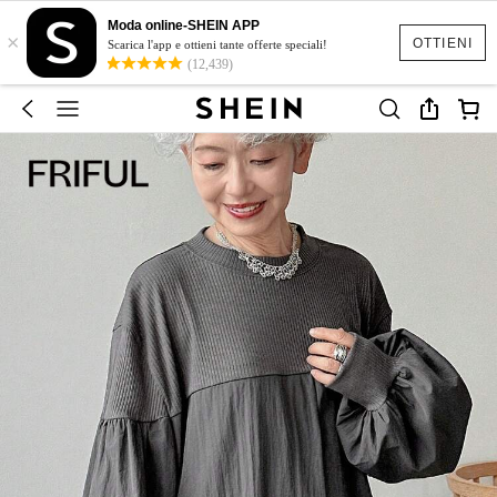
Moda online-SHEIN APP
×
OTTIENI
Scarica l'app e ottieni tante offerte speciali!
(12,439)