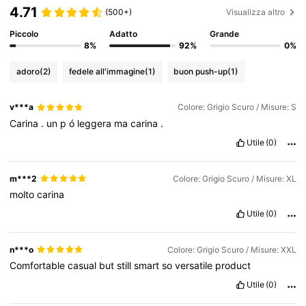
4.71
(500+)
Visualizza altro
Piccolo
Adatto
Grande
8%
92%
0%
adoro
(2)
fedele all'immagine
(1)
buon push-up
(1)
v***a
Colore: Grigio Scuro / Misure: S
Carina
.
un
p
ó
leggera
ma
carina
.
Utile
(0)
m***2
Colore: Grigio Scuro / Misure: XL
molto
carina
Utile
(0)
n***o
Colore: Grigio Scuro / Misure: XXL
Comfortable
casual
but
still
smart
so
versatile
product
Utile
(0)