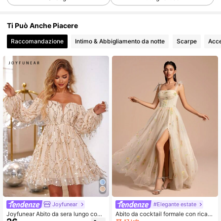
469K Follower
4.82
Ti Può Anche Piacere
Raccomandazione
Intimo & Abbigliamento da notte
Scarpe
Acce
469K Follower
4.82
469K Follower
4.82
469K Follower
4.82
469K Follower
4.82
469K Follower
4.82
Joyfunear
#Elegante estate
Joyfunear Abito da sera lungo con
Abito da cocktail formale con ricam
469K Follower
4.82
maniche lunghe, spalle scoperte, co
o floreale, trasparente, con spalline