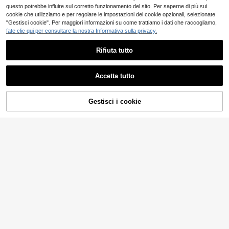
questo potrebbe influire sul corretto funzionamento del sito. Per saperne di più sui
cookie che utilizziamo e per regolare le impostazioni dei cookie opzionali, selezionate
"Gestisci cookie". Per maggiori informazioni su come trattiamo i dati che raccogliamo,
fate clic qui per consultare la nostra Informativa sulla privacy.
Rifiuta tutto
Accetta tutto
4
Gestisci i cookie
AGGIUNGI AL CARRELLO
#GalaUrbano
Aliao
MIUSOL Abito lungo c
Magazzino EU
45
on scollo a V profondo, paillettes, pi
ALIAO Abito lungo da donna elegan
.48€
zzo, contrasto in rete, volant, spacc
31
te con spalline sottili, ricamo floreal
.89€
o sulla coscia, orlo, spalline sottili, e
e 3D multicolore, in rete, stile roman
4-7 giorni lavorativi
legante abito da festa, abito da ball
tico formale per spiaggia, matrimoni
o, abito da sposa, autunnale
o, festa bianca