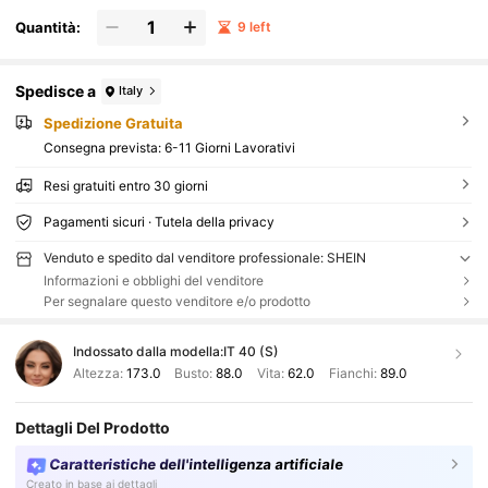
Quantità:
9 left
Spedisce a
Italy
Spedizione Gratuita
Consegna prevista:
6-11 Giorni Lavorativi
Resi gratuiti entro 30 giorni
Pagamenti sicuri · Tutela della privacy
Venduto e spedito dal venditore professionale: SHEIN
Informazioni e obblighi del venditore
Per segnalare questo venditore e/o prodotto
Indossato dalla modella:
IT 40 (S)
Altezza:
173.0
Busto:
88.0
Vita:
62.0
Fianchi:
89.0
Dettagli Del Prodotto
Caratteristiche dell'intelligenza artificiale
Creato in base ai dettagli