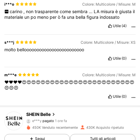
i***o
Colore: Multicolore / Misure: M
carino
,
non
trasparente
come
sembra
...
LA
misura
è
giusta
il
materiale
un
po
meno
per
ò
fa
una
bella
figura
indossato
Utile
(4)
s***j
Colore: Multicolore / Misure: XS
molto
belloooooooooooooooooooooooo
Utile
(0)
m***e
Colore: Multicolore / Misure: M
❤️❤️❤️❤️😍😍😍😍😍😍😍😍😍😍😍😍😍😍😍😍😍😍😍😍😍😍😍😍
😍😍😍
Utile
(0)
469K Follower
4.82
SHEIN Belle
e***y
pagato
1 ore fa
h***a
segue
4 ore fa
450K Venduto recentemente
430K Acquisto ripetuto
469K Follower
4.82
Segui
Tutti gli articoli