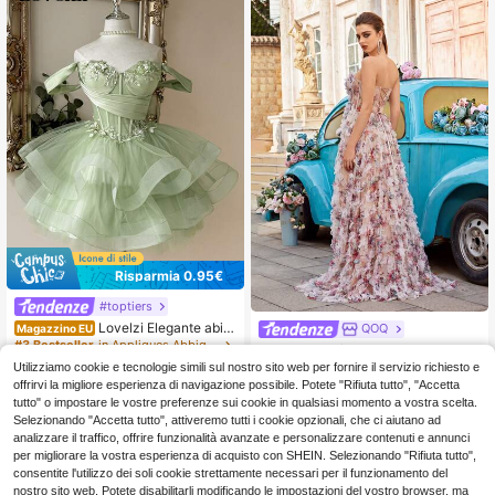
Risparmia 0.95€
#toptiers
Lovelzi Elegante abito
QOQ
Magazzino EU
formale estivo verde salvia per spos
#3 Bestseller
in Appliques Abbigliamento da festa per donna
Abiti da sera formali di lusso senza
a e damigella, con scollo a fascia, a
47
37
spalline per donne, sexy con spacc
Utilizziamo cookie e tecnologie simili sul nostro sito web per fornire il servizio richiesto e
.53€
-1%
48.48€
.41€
pplicazioni di paillettes, bordo in ras
o alto, corsetto, per ballo, matrimoni
offrirvi la migliore esperienza di navigazione possibile. Potete "Rifiuta tutto", "Accetta
o e rete, allacciatura posteriore, silh
o, ospite, primavera, estate, cocktai
4-7 giorni lavorativi
tutto" o impostare le vostre preferenze sui cookie in qualsiasi momento a vostra scelta.
ouette a trapezio, cocktail e ballo di
l festa, abiti lunghi, autunno
fine anno
Selezionando "Accetta tutto", attiveremo tutti i cookie opzionali, che ci aiutano ad
analizzare il traffico, offrire funzionalità avanzate e personalizzare contenuti e annunci
per migliorare la vostra esperienza di acquisto con SHEIN. Selezionando "Rifiuta tutto",
consentite l'utilizzo dei soli cookie strettamente necessari per il funzionamento del
nostro sito web. Potete disabilitarli modificando le impostazioni del vostro browser, ma