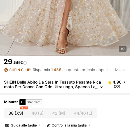
1/7
29
.56€
Risparmia
1.48€
su questo articolo dopo l'iscrizione.
SHEIN Belle Abito Da Sera In Tessuto Pesante Rica
4.90
mato Per Donne Con Orlo Ultralungo, Spacco La
(22)
terale Alto E Design Off-shoulder
Misure
:
IT
Standard
9 left
38
(XS)
40
(S)
42
(M)
44/46
(L)
Guida alle taglie
Controlla la mia taglia