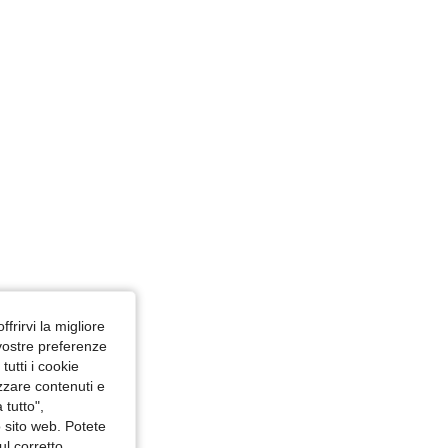
4.83
90
6.3K
ffrirvi la migliore
 vostre preferenze
utti i cookie
izzare contenuti e
 tutto",
o sito web. Potete
ul corretto