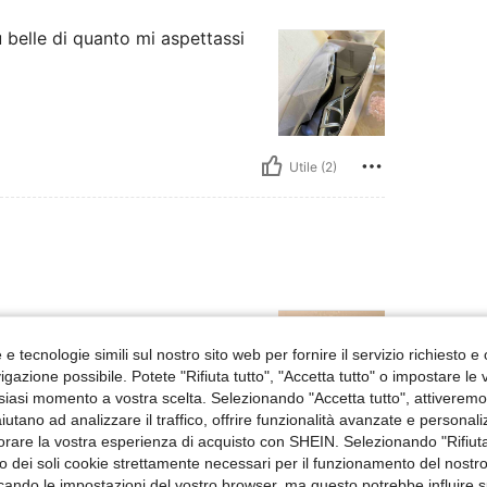
 belle di quanto mi aspettassi
Utile (2)
e tecnologie simili sul nostro sito web per fornire il servizio richiesto e o
gazione possibile. Potete "Rifiuta tutto", "Accetta tutto" o impostare le
siasi momento a vostra scelta. Selezionando "Accetta tutto", attiveremo t
aiutano ad analizzare il traffico, offrire funzionalità avanzate e personal
orare la vostra esperienza di acquisto con SHEIN. Selezionando "Rifiuta
Utile (0)
zzo dei soli cookie strettamente necessari per il funzionamento del nostr
ficando le impostazioni del vostro browser, ma questo potrebbe influire s