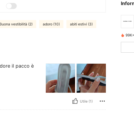
Infor
Buona vestibilità (2)
adoro (10)
abiti estivi (3)
99K+
dore il pacco è
Utile (1)