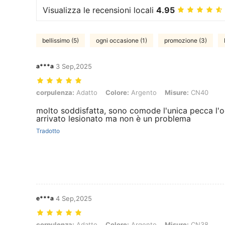
Visualizza le recensioni locali
4.95
bellissimo (5)
ogni occasione (1)
promozione (3)
a***a
3 Sep,2025
corpulenza: Adatto, Colore: Argento, Misure: CN40
corpulenza:
Adatto
Colore:
Argento
Misure:
CN40
molto soddisfatta, sono comode l'unica pecca l'o
arrivato lesionato ma non è un problema
Tradotto
e***a
4 Sep,2025
corpulenza: Adatto, Colore: Argento, Misure: CN38
corpulenza:
Adatto
Colore:
Argento
Misure:
CN38