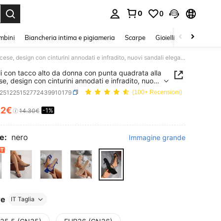
0
0
s Enter to select.
mbini
Biancheria intima e pigiameria
Scarpe
Gioielli E Accessori
Sandali con tacco alto da donna con punta quadrata alla francese, design con cinturini annodati e infradito, nuovi sandali eleganti e minimalisti estivi, adatti da abbinare ad abiti per appuntamenti e feste
i con tacco alto da donna con punta quadrata alla
se, design con cinturini annodati e infradito, nuovi
 eleganti e minimalisti estivi, adatti da abbinare
x251225152772439910179
(100+ Recensioni)
ti per appuntamenti e feste
12€
-1%
ICE AND AVAILABILITY
14.30€
e:
nero
Immagine grande
re
IT Taglia