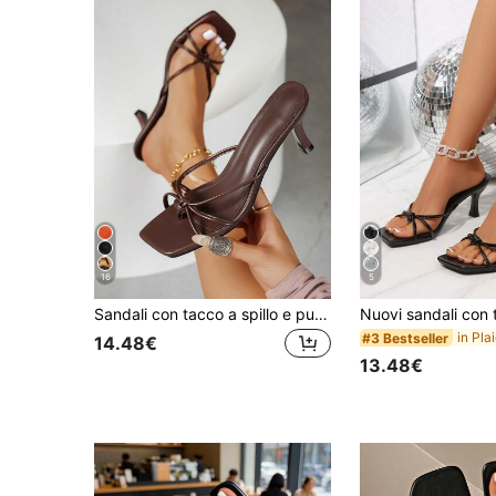
16
5
Sandali con tacco a spillo e punta quadrata, design a cinturini incrociati, slip-on, sandali con tacco alto alla moda per donne, tacchi alti marroni comodi, tacco kitten, tacchi alti eleganti per donne, adatti per occasioni formali
#3 Bestseller
14.48€
13.48€