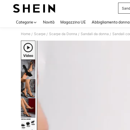
Sanda
Use up 
Categorie
Novità
Magazzino UE
Abbigliamento donna
Home
Scarpe
Scarpe da Donna
Sandali da donna
Sandali co
/
/
/
/
Video