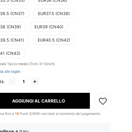
35.5 (CN35)
EUR36 (CN36)
36.5 (CN37)
EUR37.5 (CN38)
38 (CN39)
EUR39 (CN40)
39.5 (CN41)
EUR40.5 (CN42)
41 (CN43)
reale
Tacco medio (7cm / 0-0inch)
da alle taglie
tà:
AGGIUNGI AL CARRELLO
na fino a
16
Punti SHEIN calcolati al momento del pagamento.
edisce a
Italy