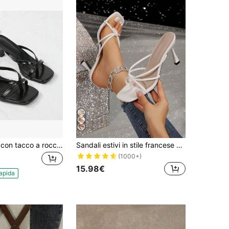
Nuovi sandali con tacco a rocchetto alla francese, sexy e versatili, con stampa leopardata, adatti per outfit primaverili ed estivi
Sandali estivi in stile francese per donna, ciabatte con tacco largo e punta quadrata, adatti per abiti, infradito
(1000+)
15.98€
apida