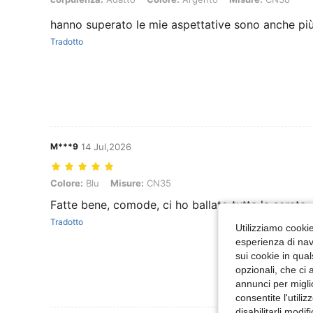
hanno superato le mie aspettative sono anche più
Tradotto
M***9
14 Jul,2026
Colore: Blu, Misure: CN35
Colore:
Blu
Misure:
CN35
Fatte bene, comode, ci ho ballato tutta la serata
Tradotto
Utilizziamo cookie 
esperienza di navi
sui cookie in qual
opzionali, che ci 
annunci per migli
consentite l'utili
disabilitarli modi