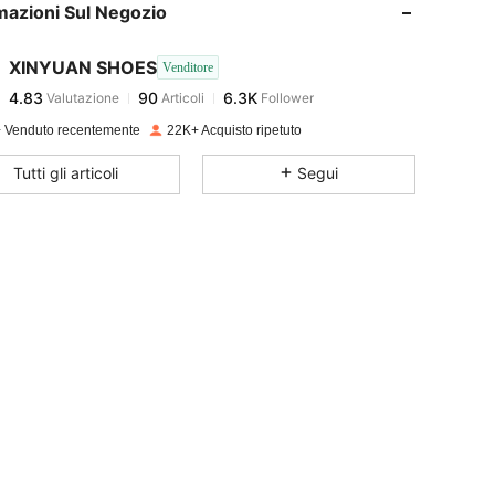
mazioni Sul Negozio
4.83
90
6.3K
XINYUAN SHOES
Venditore
4.83
90
6.3K
Valutazione
Articoli
Follower
a***a
pagato
1 giorno fa
 Venduto recentemente
22K+ Acquisto ripetuto
4.83
90
6.3K
Tutti gli articoli
Segui
4.83
90
6.3K
4.83
90
6.3K
4.83
90
6.3K
4.83
90
6.3K
4.83
90
6.3K