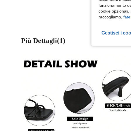
Visualizza Altre
funzionamento del
cookie opzionali,
raccogliamo,
fate
Gestisci i co
Più Dettagli(1)