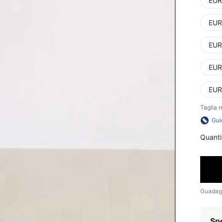
EUR
EUR
EUR
EUR
EUR
Taglia 
Gui
Quanti
Guadag
Sp