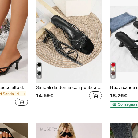
8
12
Nuovi sandali con tacco alto da donna alla moda per l'estate, mule slip-on, regalo per feste/compleanni, colore unito con punta quadrata e cinturini incrociati, tacchi alti casual per esterno, pantofole da spiaggia eleganti e minimaliste con tacco alto, facili da abbinare, comode per l'uso tutto il giorno a casa, all'aperto, per il pendolarismo e le feste
Sandali da donna con punta affusolata e tacco alto, scarpe estive, kitten slingback, 5cm formali slip-on con fibbia e cinturino posteriore, matrimonio, décolleté
in Plaid Sandali da donna
14.59€
18.26€
Consegna r