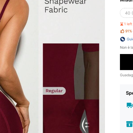
40 
1 lef
91%
Gui
Non è la
Guadag
Sp