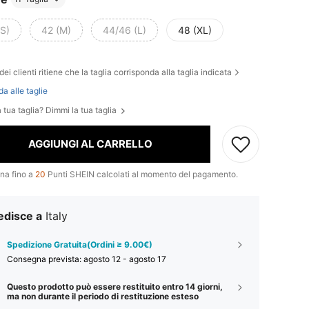
(S)
42 (M)
44/46 (L)
48 (XL)
t
dei clienti ritiene che la taglia corrisponda alla taglia indicata
da alle taglie
 tua taglia? Dimmi la tua taglia
AGGIUNGI AL CARRELLO
na fino a
20
Punti SHEIN calcolati al momento del pagamento.
edisce a
Italy
Spedizione Gratuita(Ordini ≥ 9.00€)
Consegna prevista:
agosto 12 - agosto 17
Questo prodotto può essere restituito entro 14 giorni,
ma non durante il periodo di restituzione esteso