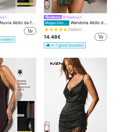
38
vra
Wandoria
uvra Abito da festa da donna con scollo a V profondo, schiena scoperta, collo all'americana, effetto patchwork, lavorazione a maglia e fasce a rete
Wandoria Abito da spiaggia bohémien in fibra di bambù singola annodato, per donna, per primavera ed estate, con busto arricciato, gonna a balze a forma di A, schiena scoperta e fiocco regolabile al collo
Magazzino EU
(1000+)
14.48€
avorativi
4-7 giorni lavorativi