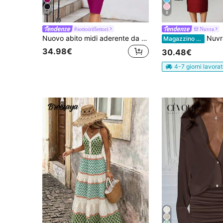
6
8
#sottoiriflettori
Nuvra
Nuovo abito midi aderente da donna con spalline sottili, abito da sera elegante senza maniche con fascia, per feste estive
Nuvra Abito midi aderente in 
Magazzino EU
34.98€
30.48€
4-7 giorni lavorat