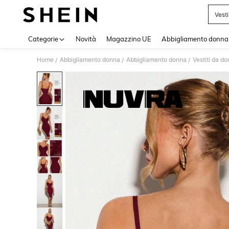
Vest
Use up 
Categorie
Novità
Magazzino UE
Abbigliamento donna
Home
Abbigliamento donna
Abbigliamento donna
Vestiti da d
/
/
/