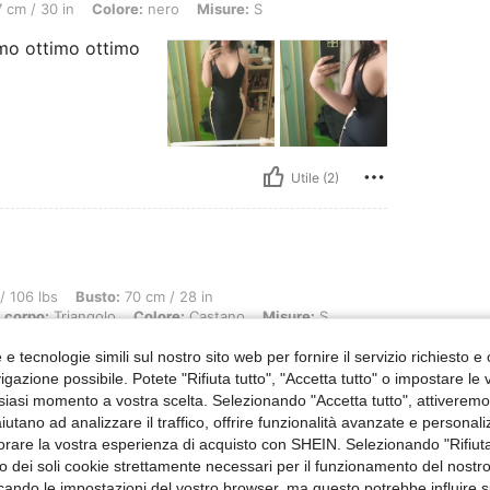
 cm / 30 in
Colore:
nero
Misure:
S
imo ottimo ottimo
Utile (2)
Busto: 70 cm / 28 in, GIROVITA: 55 cm / 22 in, ANCA: 80 cm / 31 in, Forma del corp
/ 106 lbs
Busto:
70 cm / 28 in
 corpo:
Triangolo
Colore:
Castano
Misure:
S
e tecnologie simili sul nostro sito web per fornire il servizio richiesto e o
gazione possibile. Potete "Rifiuta tutto", "Accetta tutto" o impostare le
siasi momento a vostra scelta. Selezionando "Accetta tutto", attiveremo t
aiutano ad analizzare il traffico, offrire funzionalità avanzate e personal
orare la vostra esperienza di acquisto con SHEIN. Selezionando "Rifiuta
zzo dei soli cookie strettamente necessari per il funzionamento del nostr
Utile (1)
ficando le impostazioni del vostro browser, ma questo potrebbe influire s