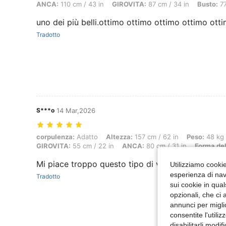
ANCA:
110 cm / 43 in
GIROVITA:
87 cm / 34 in
Busto:
77
uno dei più belli.ottimo ottimo ottimo ottimo ott
Tradotto
S***o
14 Mar,2026
corpulenza: Adatto, Altezza: 157 cm / 62 in, Peso: 48 kg / 106 lbs, 
corpulenza:
Adatto
Altezza:
157 cm / 62 in
Peso:
48 kg 
GIROVITA:
55 cm / 22 in
ANCA:
80 cm / 31 in
Forma del
Mi piace troppo questo tipo di vestiti!!!!
Utilizziamo cookie 
esperienza di navi
Tradotto
sui cookie in qual
opzionali, che ci 
annunci per migli
consentite l'utili
disabilitarli modi