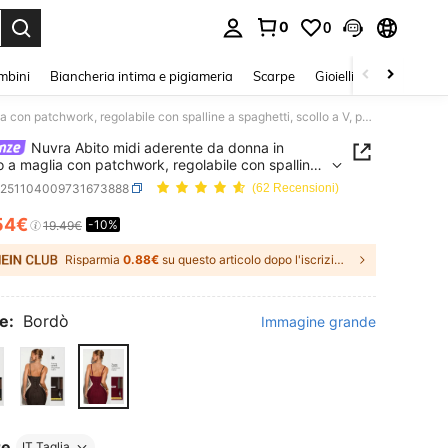
0
0
s Enter to select.
mbini
Biancheria intima e pigiameria
Scarpe
Gioielli E Accessori
Nuvra Abito midi aderente da donna in tessuto a maglia con patchwork, regolabile con spalline a spaghetti, scollo a V, push-up, controllo pancia, fascia, spacco, vita con coulisse, elegante per feste, Capodanno, nero e bianco, autunno/inverno
Nuvra Abito midi aderente da donna in
o a maglia con patchwork, regolabile con spalline
etti, scollo a V, push-up, controllo pancia, fascia,
z251104009731673888
(62 Recensioni)
, vita con coulisse, elegante per feste,
nno, nero e bianco, autunno/inverno
54€
-10%
ICE AND AVAILABILITY
19.49€
Risparmia
0.88€
su questo articolo dopo l'iscrizione.
e:
Bordò
Immagine grande
re
IT Taglia