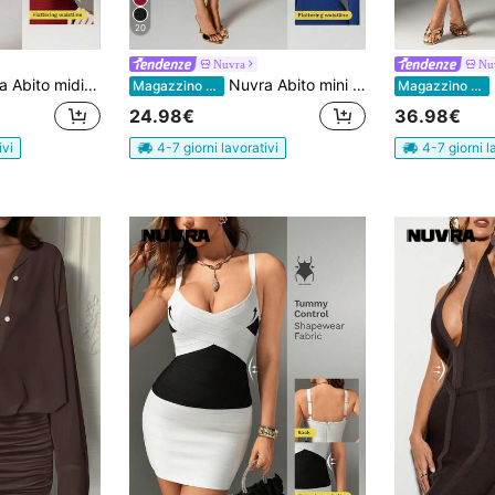
20
Nuvra
Nu
maglia a costine color borgogna con vita segnata, adatto per feste
Nuvra Abito mini sexy in maglia nera con spalline sottili e senza maniche, abito aderente da cocktail, festa e vacanza per donna
N
Magazzino EU
Magazzino EU
24.98€
36.98€
ivi
4-7 giorni lavorativi
4-7 giorni l