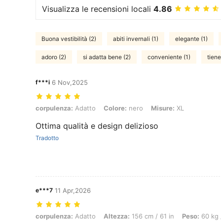
Visualizza le recensioni locali
4.86
Buona vestibilità (2)
abiti invernali (1)
elegante (1)
adoro (2)
si adatta bene (2)
conveniente (1)
tiene
f***i
6 Nov,2025
corpulenza: Adatto, Colore: nero, Misure: XL
corpulenza:
Adatto
Colore:
nero
Misure:
XL
Ottima qualità e design delizioso
Tradotto
e***7
11 Apr,2026
corpulenza: Adatto, Altezza: 156 cm / 61 in, Peso: 60 kg / 132 lbs, 
corpulenza:
Adatto
Altezza:
156 cm / 61 in
Peso:
60 kg 