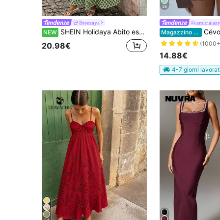
36
Breezaya
#camicialaz
SHEIN Holidaya Abito estivo da donna nuovo con blocchi di colore, carino, con spalline sottili, orlo arricciato lungo, abito da vacanza a-line, abito lungo con stampa a blocchi di colore, abito con stampa, abito lungo, abito con spalline sottili, abito con blocchi di colore, abito da vacanza da donna
Cévolie 2025 Abito mini 
NEW
Magazzino EU
(1000+
20.98€
14.88€
4-7 giorni lavorat