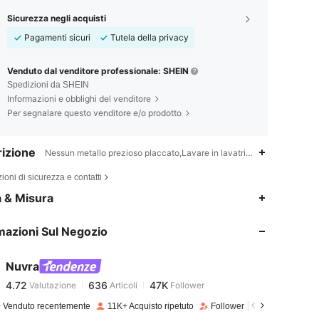
Sicurezza negli acquisti
Pagamenti sicuri
Tutela della privacy
Venduto dal venditore professionale: SHEIN
Spedizioni da SHEIN
Informazioni e obblighi del venditore
Per segnalare questo venditore e/o prodotto
izione
Nessun metallo prezioso placcato,Lavare in lavatrice, non lavare a sec
ioni di sicurezza e contatti
4.72
636
47K
a & Misura
mazioni Sul Negozio
4.72
636
47K
Nuvra
4.72
636
47K
Valutazione
Articoli
Follower
p***8
pagato
1 giorno fa
 Venduto recentemente
11K+ Acquisto ripetuto
Follower in crescita del 35
4.72
636
47K