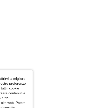
o: Triangolo, Colore: Castano, Misure: S
ffrirvi la migliore
 vostre preferenze
utti i cookie
izzare contenuti e
 tutto",
o sito web. Potete
ul corretto