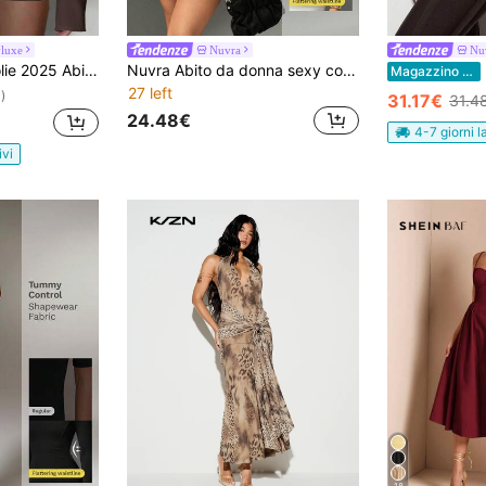
yluxe
Nuvra
Nu
con bottoni frontali di colore unito alla moda per donna
Nuvra Abito da donna sexy con spalline sottili, design patchwork, vita stretta, essenziale per banchetti
Magazzino EU
27 left
)
31.17€
31.4
24.48€
4-7 giorni l
ivi