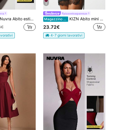
6
vra
#pizzoetrasparenze
Nuvra Abito estivo sexy marrone caffè con schiena scoperta e collo alto
KIZN Abito mini con collo a imbuto, arricciato sui lati, con spacco, in raso nero, senza maniche, per feste, con pizzo, abito corto aderente da sera per matrimoni e occasioni speciali
Magazzino EU
23.72€
8€
avorativi
4-7 giorni lavorativi