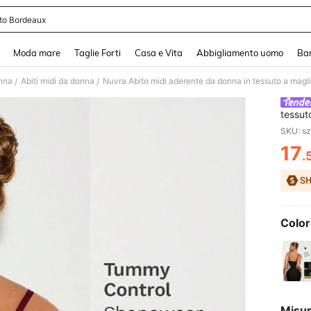
ito Bordeaux
and down arrow keys to navigate search Recente ricerca and Cerca e Trova. Pres
Moda mare
Taglie Forti
Casa e Vita
Abbigliamento uomo
Ba
onna
Abiti midi da donna
/
/
tessut
a spagh
SKU: s
spacco
17
Capoda
.
PR
Color
Misu