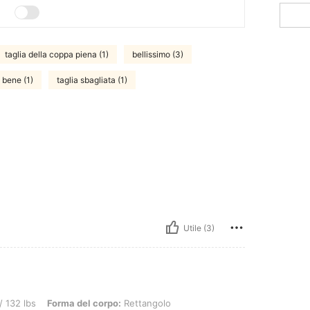
taglia della coppa piena (1)
bellissimo (3)
 bene (1)
taglia sbagliata (1)
Utile (3)
Forma del corpo: Rettangolo, ANCA: 110 cm / 43 in, GIROVITA: 87 cm / 34 in, Busto:
/ 132 lbs
Forma del corpo:
Rettangolo