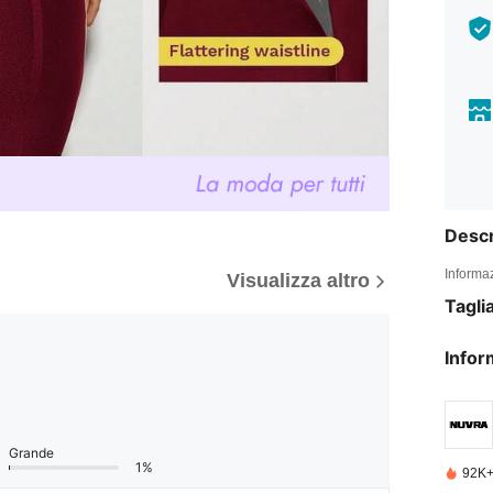
Descr
Informaz
Visualizza altro
Tagli
Infor
Grande
1%
92K+