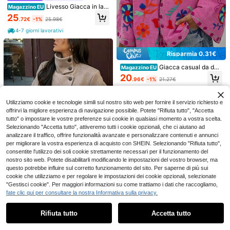
Livesso Giacca in lan
Magazzino EU
a con fodera termica per autunno e
25
.72€
-1%
25.98€
inverno, stile business casual ampi
o, da ufficio, alla moda, con motivo
4-7 giorni lavorativi
geometrico a diamanti, color block
7
marrone, patchwork, da donna, cap
potto regular per esterno e streetw
Risparmia 0.31€
#paddockprincess
Giolshon
ear
DEEKA Giacca in finta pelle da don
Giacca in pelle PU da donna R
NEW
Giacca casual da don
Magazzino EU
na primavera/autunno, nuova, ampi
isissida, stile elegante e minimalista
(1000+)
25 left
na in stile kimono con ricami, adatt
20
a e oversize, stile europeo & americ
autunnale, con cintura, tasche con
.96€
-1%
21.27€
a per l'estate, l'autunno e la primav
31
23
ano, fashion minimalista versatile, s
cerniera, giacca in pelle da donna i
.21€
.05€
era
4-7 giorni lavorativi
treetwear
nvernale autunnale
Utilizziamo cookie e tecnologie simili sul nostro sito web per fornire il servizio richiesto e
offrirvi la migliore esperienza di navigazione possibile. Potete "Rifiuta tutto", "Accetta
tutto" o impostare le vostre preferenze sui cookie in qualsiasi momento a vostra scelta.
Selezionando "Accetta tutto", attiveremo tutti i cookie opzionali, che ci aiutano ad
analizzare il traffico, offrire funzionalità avanzate e personalizzare contenuti e annunci
per migliorare la vostra esperienza di acquisto con SHEIN. Selezionando "Rifiuta tutto",
consentite l'utilizzo dei soli cookie strettamente necessari per il funzionamento del
nostro sito web. Potete disabilitarli modificando le impostazioni del vostro browser, ma
questo potrebbe influire sul corretto funzionamento del sito. Per saperne di più sui
cookie che utilizziamo e per regolare le impostazioni dei cookie opzionali, selezionate
7
"Gestisci cookie". Per maggiori informazioni su come trattiamo i dati che raccogliamo,
#stilestoccolma
fate clic qui per consultare la nostra Informativa sulla privacy.
Mostra articoli simili in magazzino
Vedi Tutto
DEEKA Nuova giacca corta da don
na in stile europeo & americano min
28
Rifiuta tutto
Accetta tutto
Ci dispiace, questo prodotto è esaurito
.58€
imalista con colletto in misto lana, a
utunno/inverno, primavera, lusso di