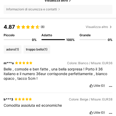
Visualizza altro
Informazioni di sicurezza e contatti
4.87
(8)
Visualizza altro
Piccolo
Adatto
Grande
0%
100%
0%
adoro
(1)
troppo bello
(1)
m***o
Colore: Bianco / Misure: EUR36
Belle
,
comode
e
ben
fatte
,
una
bella
sorpresa
!
Porto
il
36
italiano
e
il
numero
36eur
corrisponde
perfettamente
,
bianco
opaco
,
tacco
5cm
!
Utile
(0)
b***3
Colore: Beige / Misure: EUR38
Comodita
assoluta
ed
economiche
Utile
(0)