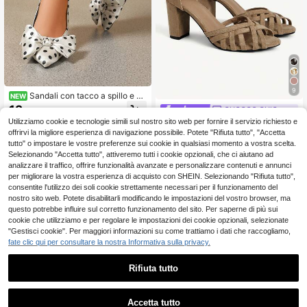
9
Sandali con tacco a spillo e pu
NEW
nta affusolata, con fiocco 3D e poi
12
CUCCOO CHICEST
.10€
s, stile vintage e femminile, eleganti
Utilizziamo cookie e tecnologie simili sul nostro sito web per fornire il servizio richiesto e
CUCCOO CHICEST Scarpe da don
tacchi alti, adatti per appuntamenti,
na, nuove per primavera ed estate,
offrirvi la migliore esperienza di navigazione possibile. Potete "Rifiuta tutto", "Accetta
cene, tè pomeridiano, uscite, feste
19
.43€
con tomaia traforata, punta tonda, t
e occasioni di banchetto
tutto" o impostare le vostre preferenze sui cookie in qualsiasi momento a vostra scelta.
acco alto 8,5 cm, cinturino alla cavi
Selezionando "Accetta tutto", attiveremo tutti i cookie opzionali, che ci aiutano ad
glia, sandali eleganti e versatili di c
analizzare il traffico, offrire funzionalità avanzate e personalizzare contenuti e annunci
olore unito, adatti per uso quotidian
per migliorare la vostra esperienza di acquisto con SHEIN. Selezionando "Rifiuta tutto",
o e uscite
consentite l'utilizzo dei soli cookie strettamente necessari per il funzionamento del
nostro sito web. Potete disabilitarli modificando le impostazioni del vostro browser, ma
questo potrebbe influire sul corretto funzionamento del sito. Per saperne di più sui
cookie che utilizziamo e per regolare le impostazioni dei cookie opzionali, selezionate
"Gestisci cookie". Per maggiori informazioni su come trattiamo i dati che raccogliamo,
fate clic qui per consultare la nostra Informativa sulla privacy.
Rifiuta tutto
Accetta tutto