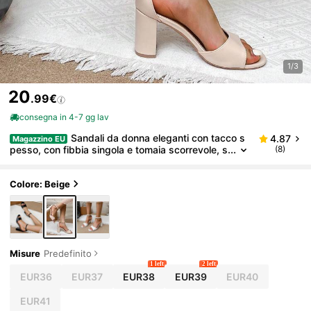
1/3
20
.99€
consegna in 4-7 gg lav
Sandali da donna eleganti con tacco s
4.87
Magazzino EU
pesso, con fibbia singola e tomaia scorrevole, s
(8)
andali alla moda per l'estate
Colore: Beige
Misure
Predefinito
1 left
2 left
EUR36
EUR37
EUR38
EUR39
EUR40
EUR41