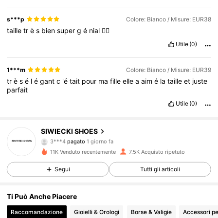
s***p
Colore: Bianco / Misure: EUR38
taille
tr
è
s
bien
super
g
é
nial
👍🏼
Utile
(0)
1***m
Colore: Bianco / Misure: EUR39
tr
è
s
é
l
é
gant
c
'é
tait
pour
ma
fille
elle
a
aim
é
la
taille
et
juste
parfait
Utile
(0)
SIWIECKI SHOES
4.4K Follower
4.87
3***4
pagato
1 giorno fa
e***s
segue
6 ore fa
11K Venduto recentemente
7.5K Acquisto ripetuto
4.4K Follower
4.87
Segui
Tutti gli articoli
Ti Può Anche Piacere
4.4K Follower
4.87
Raccomandazione
Gioielli & Orologi
Borse & Valigie
Accessori pe