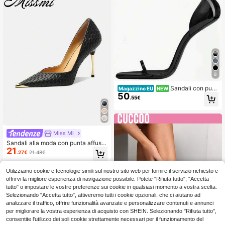
8
Sandali con punt
Magazzino EU
NEW
50
a affusolata e tacco a spillo – con ta
.55€
llone aperto, casual e versatili.
Miss Mi
Sandali alla moda con punta affusol
21
ata e design intrecciato con tacco a
.27€
21.48€
lto, versatili, nuovi arrivi per l'estate
2025, regalo per la festa della mam
ma
Utilizziamo cookie e tecnologie simili sul nostro sito web per fornire il servizio richiesto e
offrirvi la migliore esperienza di navigazione possibile. Potete "Rifiuta tutto", "Accetta
tutto" o impostare le vostre preferenze sui cookie in qualsiasi momento a vostra scelta.
Selezionando "Accetta tutto", attiveremo tutti i cookie opzionali, che ci aiutano ad
analizzare il traffico, offrire funzionalità avanzate e personalizzare contenuti e annunci
per migliorare la vostra esperienza di acquisto con SHEIN. Selezionando "Rifiuta tutto",
consentite l'utilizzo dei soli cookie strettamente necessari per il funzionamento del