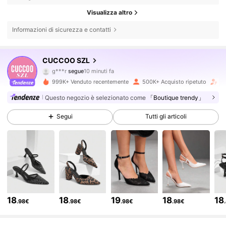
Visualizza altro
Informazioni di sicurezza e contatti
901K Follower
4.86
CUCCOO SZL
g***r
segue
10 minuti fa
3***9
sta navigando
999K+ Venduto recentemente
500K+ Acquisto ripetuto
Fo
901K Follower
4.86
Questo negozio è selezionato come
「Boutique trendy」
Segui
Tutti gli articoli
901K Follower
4.86
901K Follower
4.86
901K Follower
4.86
18
18
19
18
18
.98€
.98€
.98€
.98€
901K Follower
4.86