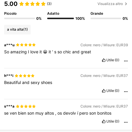
5.00
(3)
Visualizza altro
Piccolo
Adatto
Grande
901K Follower
4.86
0%
100%
0%
a vita alta
(1)
901K Follower
4.86
a***u
Colore: nero / Misure: EUR39
So
amazing
I
love
it
😀
it
'
s
so
chic
and
great
901K Follower
4.86
Utile
(0)
901K Follower
4.86
h***i
Colore: nero / Misure: EUR37
Beautiful
and
sexy
shoes
Utile
(0)
901K Follower
4.86
s***a
Colore: nero / Misure: EUR37
se
ven
bien
son
muy
altos
,
os
devolv
í
pero
son
bonitos
Utile
(0)