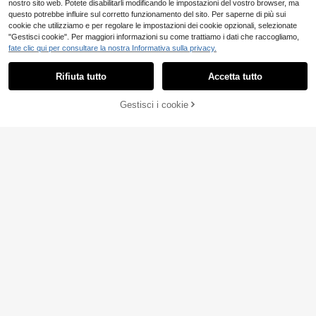
nostro sito web. Potete disabilitarli modificando le impostazioni del vostro browser, ma
questo potrebbe influire sul corretto funzionamento del sito. Per saperne di più sui
cookie che utilizziamo e per regolare le impostazioni dei cookie opzionali, selezionate
8
"Gestisci cookie". Per maggiori informazioni su come trattiamo i dati che raccogliamo,
fate clic qui per consultare la nostra Informativa sulla privacy.
CUCCOO SZL
CUCCOO SZL Scarpe con tacco alt
Rifiuta tutto
Accetta tutto
18
o a spillo in pelle verniciata bordeau
.79€
-1%
18.98€
x con decorazione a fibbia, stile sex
y, adatte per primavera/estate
Gestisci i cookie
AGGIUNGI AL CARRELLO
6
Scarpe da festa da donna con punt
21
a affusolata, cavo laterale, sexy, sn
.27€
21.48€
ellenti, tacco a spillo alto