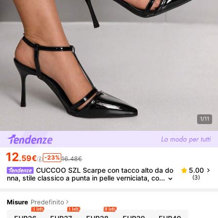
1/11
12
.59€
-23%
16.48€
CUCCOO SZL Scarpe con tacco alto da do
5.00
nna, stile classico a punta in pelle verniciata, co
(3)
n cinturino sulla schiena, adatte per eventi seral
i e feste, dal design semplice e sexy
Misure
Predefinito
1 left
1 left
8 left