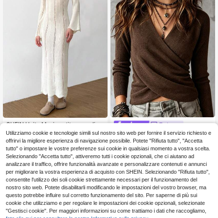
SHEIN Unity Maxi vestito a maglia c
Trelyra
on scollo a V monocolore e manich
20 left
Utilizziamo cookie e tecnologie simili sul nostro sito web per fornire il servizio richiesto e
SHEIN Nuovo top in maglia ele
NEW
e lunghe, per autunno e inverno
gante francese primavera autunno
offrirvi la migliore esperienza di navigazione possibile. Potete "Rifiuta tutto", "Accetta
12
13
.66€
.05€
con scollo a V incrociato, maniche l
tutto" o impostare le vostre preferenze sui cookie in qualsiasi momento a vostra scelta.
unghe, davanti avvolgente e orlo as
Selezionando "Accetta tutto", attiveremo tutti i cookie opzionali, che ci aiutano ad
immetrico, taglia S
analizzare il traffico, offrire funzionalità avanzate e personalizzare contenuti e annunci
per migliorare la vostra esperienza di acquisto con SHEIN. Selezionando "Rifiuta tutto",
consentite l'utilizzo dei soli cookie strettamente necessari per il funzionamento del
nostro sito web. Potete disabilitarli modificando le impostazioni del vostro browser, ma
questo potrebbe influire sul corretto funzionamento del sito. Per saperne di più sui
cookie che utilizziamo e per regolare le impostazioni dei cookie opzionali, selezionate
"Gestisci cookie". Per maggiori informazioni su come trattiamo i dati che raccogliamo,