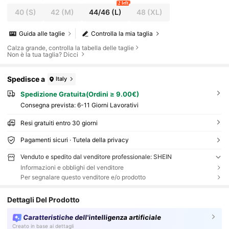
2 left
40
(S)
42
(M)
44/46
(L)
48
(XL)
Guida alle taglie
Controlla la mia taglia
Calza grande, controlla la tabella delle taglie
Non è la tua taglia? Dicci
Spedisce a
Italy
Spedizione Gratuita(Ordini ≥ 9.00€)
Consegna prevista:
6-11 Giorni Lavorativi
Resi gratuiti entro 30 giorni
Pagamenti sicuri · Tutela della privacy
Venduto e spedito dal venditore professionale: SHEIN
Informazioni e obblighi del venditore
Per segnalare questo venditore e/o prodotto
Dettagli Del Prodotto
Caratteristiche dell'intelligenza artificiale
Creato in base ai dettagli