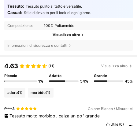
Tessuto:
Tessuto pulito al tatto e versatile.
Casual:
Stile disinvolto per il look di ogni giorno.
Composizione:
100% Poliammide
Visualizza altro
Informazioni di sicurezza e contatti
4.63
(11)
Visualizza altro
Piccolo
Adatto
Grande
1%
54%
45%
adoro
(1)
morbido
(1)
f***3
Colore: Bianco / Misure: M
Tessuto
molto
morbido
,
calza
un
po
'
grande
Utile
(0)