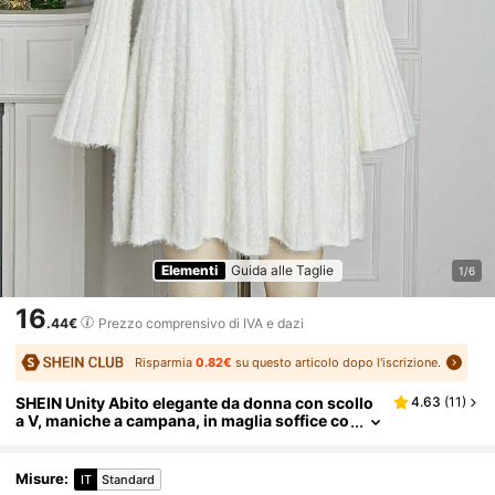
Elementi
Guida alle Taglie
1/6
16
.44€
Prezzo comprensivo di IVA e dazi
Risparmia
0.82€
su questo articolo dopo l'iscrizione.
SHEIN Unity Abito elegante da donna con scollo
4.63
(
11
)
a V, maniche a campana, in maglia soffice co
n fiocco, adatto per l'autunno e l'inverno
Misure
:
IT
Standard