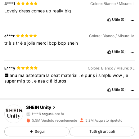
4***1
Colore: Bianco / Misure: L
Lovely
dress
comes
up
really
big
Utile
(0)
e***r
Colore: Bianco / Misure: M
tr
è
s
tr
è
s
jolie
merci
bcp
bcp
shein
Utile
(0)
E***y
Colore: Bianco / Misure: XL
anu
ma
asteptam
la
ceat
material
.
e
pur
ș
i
simplu
wow
,
e
super
mi
ș
to
,
e
asa
c
ă
lduros
Utile
(0)
543K Follower
4.81
SHEIN Unity
f***8
segue
4 ore fa
s***a
sta navigando
5.5M Venduto recentemente
5.2M Acquisto ripetuto
543K Follower
4.81
Segui
Tutti gli articoli