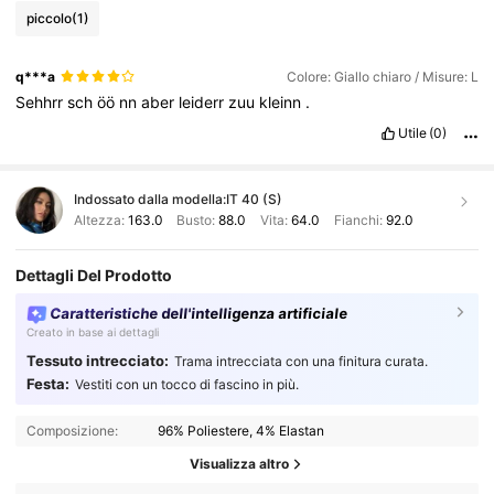
piccolo
(1)
q***a
Colore: Giallo chiaro / Misure: L
Sehhrr
sch
öö
nn
aber
leiderr
zuu
kleinn
.
Utile
(0)
Indossato dalla modella:
IT 40 (S)
Altezza:
163.0
Busto:
88.0
Vita:
64.0
Fianchi:
92.0
Dettagli Del Prodotto
Caratteristiche dell'intelligenza artificiale
Creato in base ai dettagli
Tessuto intrecciato:
Trama intrecciata con una finitura curata.
Festa:
Vestiti con un tocco di fascino in più.
Composizione:
96% Poliestere, 4% Elastan
Visualizza altro