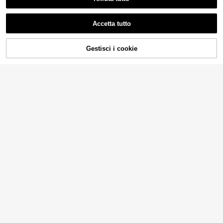
Accetta tutto
Gestisci i cookie
AGGIUNGI AL CARRELLO