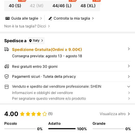
1 left
1 left
1 left
40
(S)
42
(M)
44/46
(L)
48
(XL)
Guida alle taglie
Controlla la mia taglia
Non è la tua taglia? Dicci
Spedisce a
Italy
Spedizione Gratuita(Ordini ≥ 9.00€)
Consegna prevista:
agosto 13 - agosto 18
Resi gratuiti entro 30 giorni
Pagamenti sicuri · Tutela della privacy
Venduto e spedito dal venditore professionale: SHEIN
Informazioni e obblighi del venditore
Per segnalare questo venditore e/o prodotto
4.00
(1)
Visualizza altro
Piccolo
Adatto
Grande
0%
100%
0%