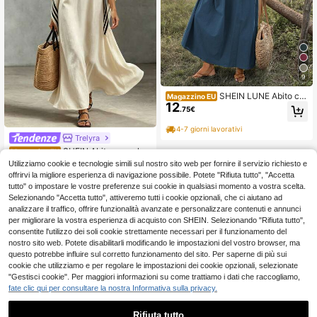
9
SHEIN LUNE Abito ca
Magazzino EU
12
sual da donna senza maniche a sco
.75€
llo quadrato - Abito lungo estivo da
donna Outfit estivo da donna Abiti e
4-7 giorni lavorativi
stivi da donna Abito lungo Abito Za
Trelyra
nzea da donna Abiti casual da donn
SHEIN Abito casual el
Magazzino EU
a Abiti da donna estivi
17
egante e alla moda da spiaggia e va
Utilizziamo cookie e tecnologie simili sul nostro sito web per fornire il servizio richiesto e
.48€
canza per donne, con stampa florea
offrirvi la migliore esperienza di navigazione possibile. Potete "Rifiuta tutto", "Accetta
le e spalle scoperte
4-7 giorni lavorativi
tutto" o impostare le vostre preferenze sui cookie in qualsiasi momento a vostra scelta.
Selezionando "Accetta tutto", attiveremo tutti i cookie opzionali, che ci aiutano ad
analizzare il traffico, offrire funzionalità avanzate e personalizzare contenuti e annunci
per migliorare la vostra esperienza di acquisto con SHEIN. Selezionando "Rifiuta tutto",
consentite l'utilizzo dei soli cookie strettamente necessari per il funzionamento del
nostro sito web. Potete disabilitarli modificando le impostazioni del vostro browser, ma
questo potrebbe influire sul corretto funzionamento del sito. Per saperne di più sui
cookie che utilizziamo e per regolare le impostazioni dei cookie opzionali, selezionate
"Gestisci cookie". Per maggiori informazioni su come trattiamo i dati che raccogliamo,
fate clic qui per consultare la nostra Informativa sulla privacy.
Rifiuta tutto