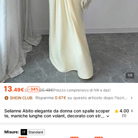
1/6
13
.49€
-34%
20.48€
Prezzo comprensivo di IVA e dazi
Risparmia
0.67€
su questo articolo dopo l'iscrizione.
Selianne Abito elegante da donna con spalle scoper
4.00
te, maniche lunghe con volant, decorato con str
(1)
ass, modello aderente e svasato, adatto per fe
ste e appuntamenti serali, colore giallo
Misure
:
IT
Standard