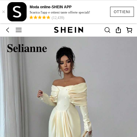
Moda online-SHEIN APP
×
OTTIENI
Scarica l'app e ottieni tante offerte speciali!
(12,439)