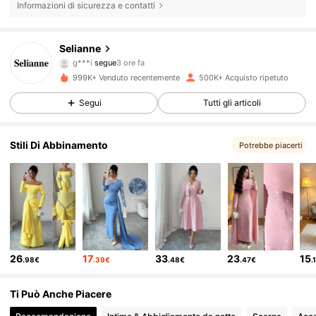
Informazioni di sicurezza e contatti
282K Follower
4.73
Selianne
y***9
sta navigando
282K Follower
4.73
999K+ Venduto recentemente
500K+ Acquisto ripetuto
Segui
Tutti gli articoli
282K Follower
4.73
Stili Di Abbinamento
Potrebbe piacerti
282K Follower
4.73
282K Follower
4.73
26
17
33
23
15
.98€
.39€
.48€
.47€
.
282K Follower
4.73
Ti Può Anche Piacere
282K Follower
4.73