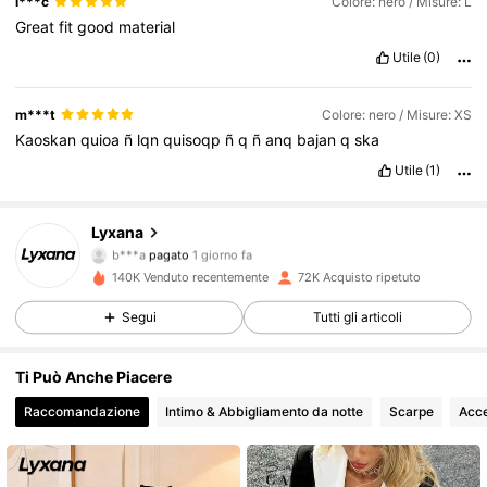
i***c
Colore: nero / Misure: L
Great
fit
good
material
Utile
(0)
m***t
Colore: nero / Misure: XS
Kaoskan
quioa
ñ
lqn
quisoqp
ñ
q
ñ
anq
bajan
q
ska
Utile
(1)
Lyxana
47K Follower
4.79
b***a
pagato
1 giorno fa
140K Venduto recentemente
72K Acquisto ripetuto
47K Follower
4.79
Segui
Tutti gli articoli
Ti Può Anche Piacere
47K Follower
4.79
Raccomandazione
Intimo & Abbigliamento da notte
Scarpe
Acce
47K Follower
4.79