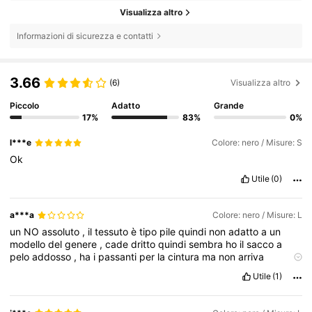
Visualizza altro
Informazioni di sicurezza e contatti
3.66
(6)
Visualizza altro
Piccolo
Adatto
Grande
17%
83%
0%
l***e
Colore: nero / Misure: S
Ok
Utile
(0)
a***a
Colore: nero / Misure: L
un
NO
assoluto
,
il
tessuto
è
tipo
pile
quindi
non
adatto
a
un
modello
del
genere
,
cade
dritto
quindi
sembra
ho
il
sacco
a
pelo
addosso
,
ha
i
passanti
per
la
cintura
ma
non
arriva
nessuna
cintura
Utile
(1)