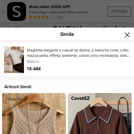
Moda online-SHEIN APP
×
OTTIENI
Scarica l'app e ottieni tante offerte speciali!
(12,439)
Simile
Maglietta elegante e casual da donna, a maniche corte, collo,
mezza patta, effetto snellente, colore unito minimalista, stile
pendolare chic, pullover in maglia, stile vintage,
Bianco
abbigliamento da strada per donna
15.48€
Articoli Simili