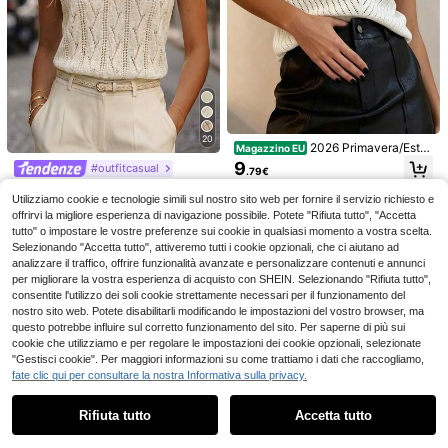
Risparmia 0.13€
Easelle
Easelle Cardigan a gir
Solivie
Magazzino EU
ocollo con spalle a caduta, in magli
13
Solivie Maglione cano
Magazzino EU
.35€
13.48€
a, con maniche a polso e stile auda
tta da donna casual da vacanza co
#1 Bestseller
in Sovradimensionato Maglieria da donna
ce, cardigan donna leopardato, car
n blocchi di colore e righe, spalle sc
4-7 giorni lavorativi
20
digan corto donna, cardigan a righe
12
operte
2026 Primavera/Estat
Magazzino EU
.48€
donna, cardigan con stampa animal
e Top senza maniche in maglia mor
9
#outfitcasual
e donna, cardigan corto donna, abbi
4-7 giorni lavorativi
.79€
bida e traspirante con scollo a V, de
gliamento autunnale per donna
SHEIN Holidaya Nuovi top estivi, C
sign minimalista ed elegante che v
4-7 giorni lavorativi
Utilizziamo cookie e tecnologie simili sul nostro sito web per fornire il servizio richiesto e
anotta lavorata a maglia avorio da
alorizza la linea del collo e del viso,
21 left
donna - Scollo a V senza maniche,
offrirvi la migliore esperienza di navigazione possibile. Potete "Rifiuta tutto", "Accetta
adatto per il pendolarismo quotidia
5
Maglia con motivo a foglie, Chiusur
no, uscite casual, appuntamenti e ri
.66€
tutto" o impostare le vostre preferenze sui cookie in qualsiasi momento a vostra scelta.
a anteriore con bottoni, Orlo con bo
unioni, vacanze, bianco, chic ed el
Selezionando "Accetta tutto", attiveremo tutti i cookie opzionali, che ci aiutano ad
rdo a costine, Fascino femminile de
egante
analizzare il traffico, offrire funzionalità avanzate e personalizzare contenuti e annunci
licato e stile casual vintage
per migliorare la vostra esperienza di acquisto con SHEIN. Selezionando "Rifiuta tutto",
consentite l'utilizzo dei soli cookie strettamente necessari per il funzionamento del
nostro sito web. Potete disabilitarli modificando le impostazioni del vostro browser, ma
questo potrebbe influire sul corretto funzionamento del sito. Per saperne di più sui
cookie che utilizziamo e per regolare le impostazioni dei cookie opzionali, selezionate
"Gestisci cookie". Per maggiori informazioni su come trattiamo i dati che raccogliamo,
fate clic qui per consultare la nostra Informativa sulla privacy.
Mostra articoli simili in magazzino
Vedi Tutto
Rifiuta tutto
Accetta tutto
Ci dispiace, questo prodotto è esaurito