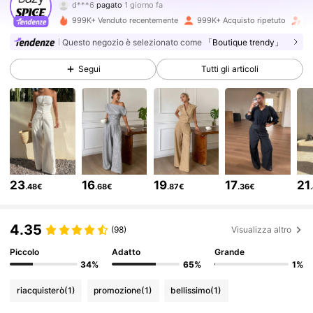
3***5
segue
10 minuti fa
999K+ Venduto recentemente
999K+ Acquisto ripetuto
Fo
2M Follower
4.84
Questo negozio è selezionato come
「Boutique trendy」
Segui
Tutti gli articoli
2M Follower
4.84
2M Follower
4.84
2M Follower
4.84
23
16
19
17
21
.48€
.68€
.87€
.36€
2M Follower
4.84
4.35
(98)
Visualizza altro
Piccolo
Adatto
Grande
2M Follower
4.84
34%
65%
1%
riacquisterò
(1)
promozione
(1)
bellissimo
(1)
2M Follower
4.84