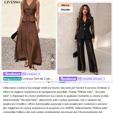
10
Livesso
Livesso Set da 2 pezz
ChicMe Global
Magazzino EU
i da donna con gonna plissettata a
26
ChicMe Completo da donna 2
NEW
.04€
vita regolabile e scollo a V senza m
pezzi, blazer a maniche lunghe con
25 left
Utilizziamo cookie e tecnologie simili sul nostro sito web per fornire il servizio richiesto e
aniche, outfit estivo per vacanze
patchwork in pizzo e pantaloni a vit
4-7 giorni lavorativi
offrirvi la migliore esperienza di navigazione possibile. Potete "Rifiuta tutto", "Accetta
37
a alta a gamba dritta, outfit elegant
.25€
tutto" o impostare le vostre preferenze sui cookie in qualsiasi momento a vostra scelta.
e formale per pendolarismo, feste e
Selezionando "Accetta tutto", attiveremo tutti i cookie opzionali, che ci aiutano ad
cocktail
analizzare il traffico, offrire funzionalità avanzate e personalizzare contenuti e annunci
per migliorare la vostra esperienza di acquisto con SHEIN. Selezionando "Rifiuta tutto",
consentite l'utilizzo dei soli cookie strettamente necessari per il funzionamento del