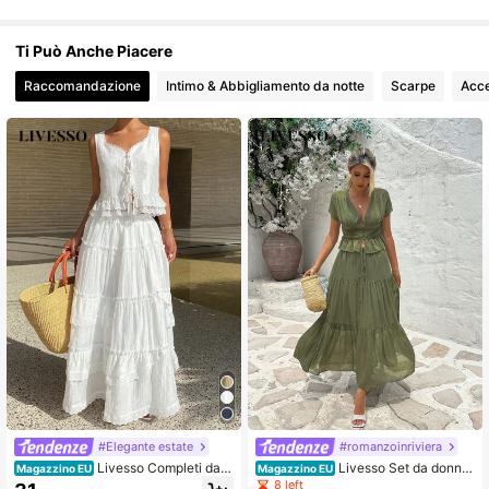
Ti Può Anche Piacere
Raccomandazione
Intimo & Abbigliamento da notte
Scarpe
Acce
#Elegante estate
#romanzoinriviera
Livesso Completi da d
Livesso Set da donna
Magazzino EU
Magazzino EU
onna in due pezzi per uso quotidian
elegante 2 pezzi estivo verde con c
8 left