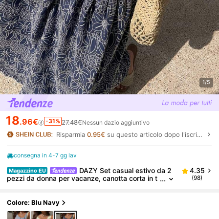
1/5
18
.96€
-31%
27.48€
Nessun dazio aggiuntivo
Risparmia
0.95€
su questo articolo dopo l'iscrizione.
consegna in 4-7 gg lav
DAZY Set casual estivo da 2
4.35
Magazzino EU
pezzi da donna per vacanze, canotta corta in t
(98)
essuto jacquard a contrasto con arricciatura e
orlo floreale, e gonna lunga svasata
Colore: Blu Navy