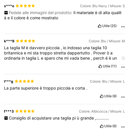
s***o
Colore: Blu Navy / Misure: S
Fedele alle immagini del prodotto:
Il
materiale
è
di
alta
qualit
à
e
il
colore
è
come
mostrato
2M Follower
4.84
Utile
(25)
2M Follower
4.84
k***9
Colore: Blu / Misure: M
La
taglia
M
è
davvero
piccola
,
io
indosso
una
taglia
10
britannica
e
mi
sta
troppo
stretta
dappertutto
.
Prover
ò
a
2M Follower
4.84
ordinarla
in
taglia
L
e
spero
che
mi
vada
bene
,
perch
é
è
un
completo
di
ottima
qualit
à,
molto
carino
.
Bel
colore
.
Utile
(11)
l***g
Colore: Blu / Misure: L
La
parte
superiore
è
troppo
piccola
e
corta
.
Utile
(9)
f***3
Colore: Albicocca / Misure: L
Consiglio
di
acquistare
una
taglia
pi
ù
grande
,...........
Utile
(6)