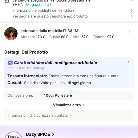
Venduto e spedito dal venditore professionale:
SHEIN
Magazzino UE
Informazioni e obblighi del venditore
Per segnalare questo venditore e/o prodotto
Indossato dalla modella:
IT 38 (M)
Altezza:
170.0
Busto:
88.0
Vita:
67.0
Fianchi:
97.0
Dettagli Del Prodotto
Caratteristiche dell'intelligenza artificiale
Creato in base ai dettagli
Tessuto intrecciato:
Trama intrecciata con una finitura curata.
Casual:
Stile disinvolto per il look di ogni giorno.
Composizione:
100% Poliestere
Visualizza altro
Informazioni di sicurezza e contatti
2M Follower
4.84
Dazy SPICE
d***6
pagato
1 giorno fa