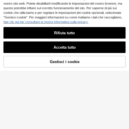
nostro sito web. Potete disabilitarli modificando le impostazioni del vostro browser, ma
questo potrebbe influire sul corretto funzionamento del sito. Per saperne di più sui
cookie che utilizziamo e per regolare le impostazioni dei cookie opzionali, selezionate
"Gestisci cookie". Per maggiori informazioni su come trattiamo i dati che raccogliamo,
fate clic qui per consultare la nostra Informativa sulla privacy.
Rifiuta tutto
Accetta tutto
AGGIUNGI AL
Gestisci i cookie
COMPRA ORA
5
CARRELLO
INAWLY Set da donna primavera/es
tate nuovo stile francese scollo a V
18
SHEIN Frenchy 2 pez
Magazzino EU
.19€
-29%
25.74€
floreale romantico con orlo arricciat
zi Set di top canotta ricamato e pan
16
o canotta senza maniche & gonna l
.48€
taloni casual da donna per vacanze
unga per vacanze
4-7 giorni lavorativi