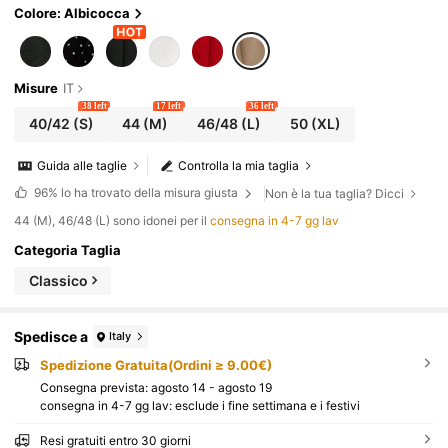
Colore: Albicocca
Misure
IT
38 left
17 left
36 left
40/42
(S)
44
(M)
46/48
(L)
50
(XL)
Guida alle taglie
Controlla la mia taglia
96%
lo ha trovato della misura giusta
Non è la tua taglia? Dicci
44 (M), 46/48 (L) sono idonei per il
consegna in 4-7 gg lav
Categoria Taglia
Classico
Spedisce a
Italy
Spedizione Gratuita(Ordini ≥ 9.00€)
Consegna prevista:
agosto 14 - agosto 19
consegna in 4-7 gg lav: esclude i fine settimana e i festivi
Resi gratuiti entro 30 giorni