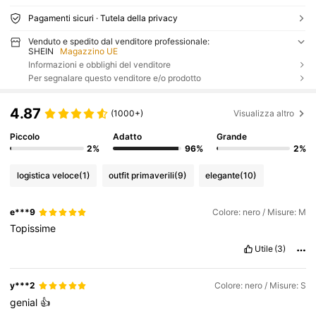
Pagamenti sicuri · Tutela della privacy
Venduto e spedito dal venditore professionale:
SHEIN
Magazzino UE
Informazioni e obblighi del venditore
Per segnalare questo venditore e/o prodotto
4.87
(1000+)
Visualizza altro
Piccolo
Adatto
Grande
2%
96%
2%
logistica veloce
(1)
outfit primaverili
(9)
elegante
(10)
e***9
Colore: nero / Misure: M
Topissime
Utile
(3)
y***2
Colore: nero / Misure: S
genial
👍