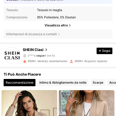
Tessuto:
Tessuto in maglia
Composizione:
95% Poliestere, 5% Elastan
Visualizza altro
Informazioni di sicurezza e contatti
824K Follower
4.84
SHEIN Clasi
Segui
z***a
segue
4 ore fa
g***a
sta navigando
999K+ Venduto recentemente
999K+ Acquisto ripetuto
824K Follower
4.84
Ti Può Anche Piacere
824K Follower
4.84
Raccomandazione
Intimo & Abbigliamento da notte
Scarpe
Acce
824K Follower
4.84
824K Follower
4.84