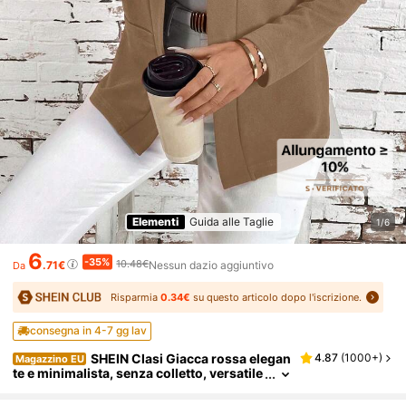
Elementi
Guida alle Taglie
1/6
6
-35%
10.48€
.71€
Nessun dazio aggiuntivo
Da
Risparmia
0.34€
su questo articolo dopo l'iscrizione.
consegna in 4-7 gg lav
SHEIN Clasi Giacca rossa elegan
4.87
(
1000+
)
Magazzino EU
te e minimalista, senza colletto, versatile
e comoda, adatta per l'autunno/inverno