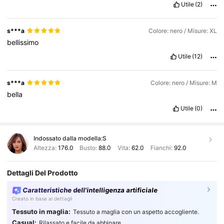
Utile
(2)
s***a
Colore: nero / Misure: XL
bellissimo
Utile
(12)
s***a
Colore: nero / Misure: M
bella
Utile
(0)
Indossato dalla modella:
S
Altezza:
176.0
Busto:
88.0
Vita:
62.0
Fianchi:
92.0
Dettagli Del Prodotto
Caratteristiche dell'intelligenza artificiale
Creato in base ai dettagli
Tessuto in maglia:
Tessuto a maglia con un aspetto accogliente.
Casual:
Rilassato e facile da abbinare.