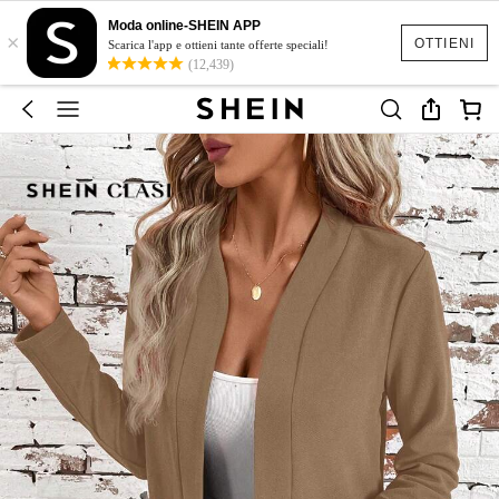
Moda online-SHEIN APP
×
OTTIENI
Scarica l'app e ottieni tante offerte speciali!
(12,439)