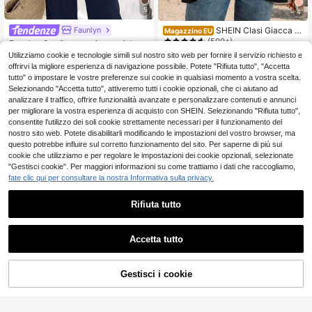
5
4
Faunlyn
SHEIN Clasi Giacca n
Magazzino EU
era da donna con maniche in pizzo,
(500+)
Faunlyn Cardigan corti a maniche l
rifiniture a balze e senza colletto, a
9
4
unghe in maglia per donna in autun
Utilizziamo cookie e tecnologie simili sul nostro sito web per fornire il servizio richiesto e
.48€
.41€
-41%
7.48€
datta per l'autunno/inverno
no/inverno
offrirvi la migliore esperienza di navigazione possibile. Potete "Rifiuta tutto", "Accetta
4-7 giorni lavorativi
tutto" o impostare le vostre preferenze sui cookie in qualsiasi momento a vostra scelta.
Selezionando "Accetta tutto", attiveremo tutti i cookie opzionali, che ci aiutano ad
analizzare il traffico, offrire funzionalità avanzate e personalizzare contenuti e annunci
per migliorare la vostra esperienza di acquisto con SHEIN. Selezionando "Rifiuta tutto",
consentite l'utilizzo dei soli cookie strettamente necessari per il funzionamento del
nostro sito web. Potete disabilitarli modificando le impostazioni del vostro browser, ma
questo potrebbe influire sul corretto funzionamento del sito. Per saperne di più sui
cookie che utilizziamo e per regolare le impostazioni dei cookie opzionali, selezionate
"Gestisci cookie". Per maggiori informazioni su come trattiamo i dati che raccogliamo,
fate clic qui per consultare la nostra Informativa sulla privacy.
Rifiuta tutto
Accetta tutto
13
Risparmia 3.89€
Gestisci i cookie
COMPRA ORA
AGGIUNGI AL CARRELLO
SHEIN Giacca casual
Magazzino EU
5
da donna a maniche corte, tinta unit
SHEIN Clasi Giacca ro
.59€
-41%
9.48€
Magazzino EU
a, estiva
7
ssa standard, senza colletto, con ta