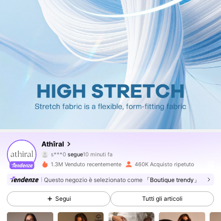
566K Follower
4.78
Athîral
s***0
segue
10 minuti fa
m***a
sta navigando
566K Follower
4.78
1.3M Venduto recentemente
460K Acquisto ripetuto
Questo negozio è selezionato come
「Boutique trendy」
566K Follower
4.78
Segui
Tutti gli articoli