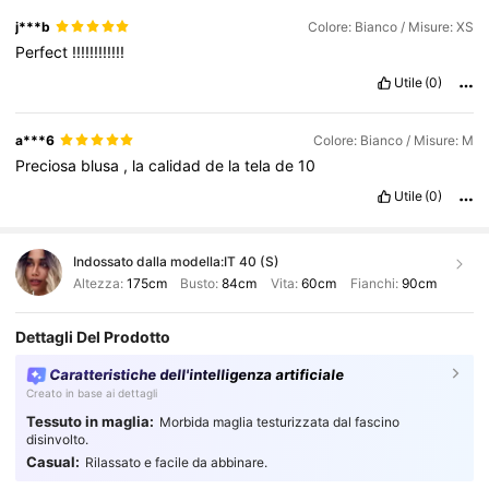
j***b
Colore: Bianco / Misure: XS
Perfect
!!!!!!!!!!!!
Utile
(0)
a***6
Colore: Bianco / Misure: M
Preciosa
blusa
,
la
calidad
de
la
tela
de
10
Utile
(0)
Indossato dalla modella:
IT 40 (S)
Altezza:
175cm
Busto:
84cm
Vita:
60cm
Fianchi:
90cm
Dettagli Del Prodotto
Caratteristiche dell'intelligenza artificiale
Creato in base ai dettagli
Tessuto in maglia:
Morbida maglia testurizzata dal fascino
disinvolto.
Casual:
Rilassato e facile da abbinare.