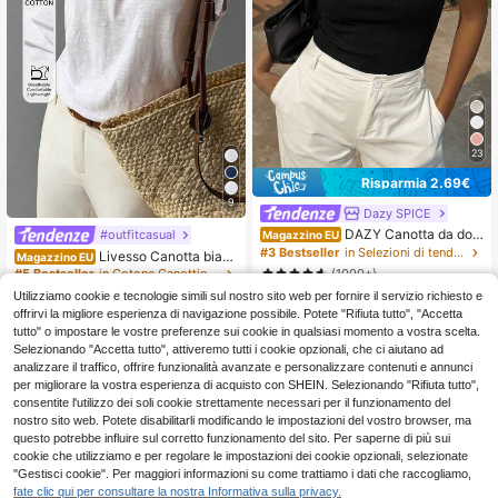
23
Risparmia 2.69€
9
Dazy SPICE
DAZY Canotta da don
#outfitcasual
Magazzino EU
na estiva da vacanza nera con bord
#3 Bestseller
in Selezioni di tendenza K-J Top, camicette e magl
Livesso Canotta bianc
Magazzino EU
o decorativo a contrasto, casual, sli
a da donna ampia casual business
(1000+)
#5 Bestseller
in Cotone Canottiere e camicie da donna
m fit
da ufficio, elegante per il pendolaris
4
8
Utilizziamo cookie e tecnologie simili sul nostro sito web per fornire il servizio richiesto e
mo in primavera e estate
.79€
-35%
7.48€
.40€
offrirvi la migliore esperienza di navigazione possibile. Potete "Rifiuta tutto", "Accetta
4-7 giorni lavorativi
4-7 giorni lavorativi
tutto" o impostare le vostre preferenze sui cookie in qualsiasi momento a vostra scelta.
Selezionando "Accetta tutto", attiveremo tutti i cookie opzionali, che ci aiutano ad
analizzare il traffico, offrire funzionalità avanzate e personalizzare contenuti e annunci
per migliorare la vostra esperienza di acquisto con SHEIN. Selezionando "Rifiuta tutto",
consentite l'utilizzo dei soli cookie strettamente necessari per il funzionamento del
nostro sito web. Potete disabilitarli modificando le impostazioni del vostro browser, ma
questo potrebbe influire sul corretto funzionamento del sito. Per saperne di più sui
cookie che utilizziamo e per regolare le impostazioni dei cookie opzionali, selezionate
"Gestisci cookie". Per maggiori informazioni su come trattiamo i dati che raccogliamo,
fate clic qui per consultare la nostra Informativa sulla privacy.