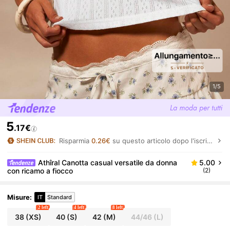
1/5
5
.17€
Risparmia
0.26€
su questo articolo dopo l'iscrizione.
Athîral Canotta casual versatile da donna
5.00
con ricamo a fiocco
(2)
Misure
:
IT
Standard
2 left
4 left
8 left
38
(XS)
40
(S)
42
(M)
44/46
(L)