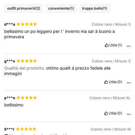
outfit primaverili
(2)
conveniente
(1)
troppo bello
(1)
d***a
Colore: nero / Misure: S
bellissimo
un
po
leggero
per
l
'
inverno
ma
sar
à
buono
a
primavera
Utile
(1)
g***s
Colore: nero / Misure: S
Qualità del prodotto:
ottimo
qualit
á
prezzo
fedele
alle
immagini
Utile
(0)
p***e
Colore: nero / Misure: XL
bellissimo
Utile
(0)
S***r
Colore: nero / Misure: M