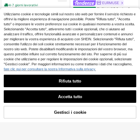
EURMUSE
4-7 giorni lavorativi
EURMUSE Petite Cap
Magazzino EU
potto imbottito con effetto velluto s
Utilizziamo cookie e tecnologie simili sul nostro sito web per fornire il servizio richiesto e
28
.91€
chiacciato e cerniera – Giacca inve
offrirvi la migliore esperienza di navigazione possibile. Potete "Rifiuta tutto", "Accetta
rnale lucida e strutturata in nero, pe
4-7 giorni lavorativi
tutto" o impostare le vostre preferenze sui cookie in qualsiasi momento a vostra scelta.
r donne petite
Selezionando "Accetta tutto", attiveremo tutti i cookie opzionali, che ci aiutano ad
analizzare il traffico, offrire funzionalità avanzate e personalizzare contenuti e annunci
per migliorare la vostra esperienza di acquisto con SHEIN. Selezionando "Rifiuta tutto",
consentite l'utilizzo dei soli cookie strettamente necessari per il funzionamento del
nostro sito web. Potete disabilitarli modificando le impostazioni del vostro browser, ma
questo potrebbe influire sul corretto funzionamento del sito. Per saperne di più sui
cookie che utilizziamo e per regolare le impostazioni dei cookie opzionali, selezionate
"Gestisci cookie". Per maggiori informazioni su come trattiamo i dati che raccogliamo,
fate clic qui per consultare la nostra Informativa sulla privacy.
Rifiuta tutto
Accetta tutto
Gestisci i cookie
AGGIUNGI AL CARRELLO