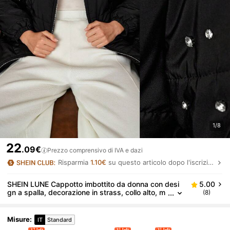
1/8
22
.09€
Prezzo comprensivo di IVA e dazi
Risparmia
1.10€
su questo articolo dopo l'iscrizione.
SHEIN LUNE Cappotto imbottito da donna con desi
5.00
gn a spalla, decorazione in strass, collo alto, m
(8)
aniche lunghe, colore tinta unita, adatto per aut
unno/inverno
Misure
:
IT
Standard
37 left
35 left
25 left