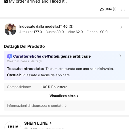
My
order
arrived
and
I
liked
it
.
Utile
(1)
Indossato dalla modella:
IT 40 (S)
Altezza:
177.0
Busto:
80.0
Vita:
62.0
Fianchi:
90.0
Dettagli Del Prodotto
Caratteristiche dell'intelligenza artificiale
Creato in base ai dettagli
Tessuto intrecciato:
Texture strutturata con uno stile disinvolto.
Casual:
Rilassato e facile da abbinare.
Composizione:
100% Poliestere
Visualizza altro
Informazioni di sicurezza e contatti
1M Follower
4.85
SHEIN LUNE
r***1
segue
10 minuti fa