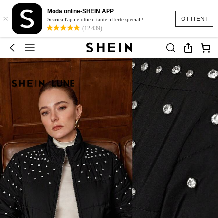
Moda online-SHEIN APP
×
OTTIENI
Scarica l'app e ottieni tante offerte speciali!
(12,439)