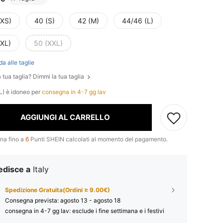
(XS)
40 (S)
42 (M)
44/46 (L)
(XL)
50 (XXL)
da alle taglie
 tua taglia? Dimmi la tua taglia
L) è idoneo per
consegna in 4-7 gg lav
AGGIUNGI AL CARRELLO
na fino a
6
Punti SHEIN calcolati al momento del pagamento.
edisce a
Italy
Spedizione Gratuita(Ordini ≥ 9.00€)
Consegna prevista:
agosto 13 - agosto 18
consegna in 4-7 gg lav: esclude i fine settimana e i festivi