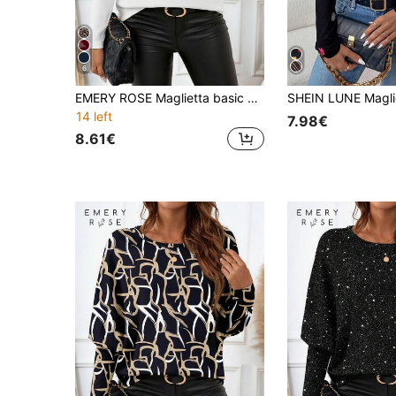
6
EMERY ROSE Maglietta basic da donna a maniche a pipistrello con strass, colore tinta unita, adatta per autunno/inverno
14 left
7.98€
8.61€