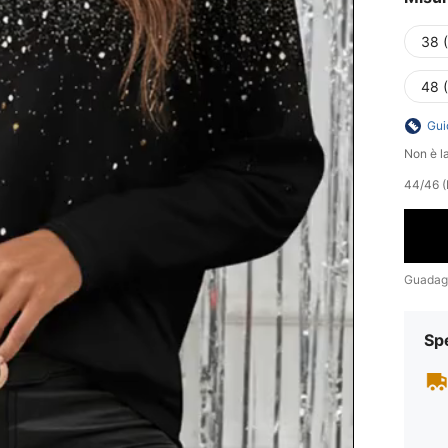
38 
48 
Gui
Non è la
44/46 (
Guadag
Sp