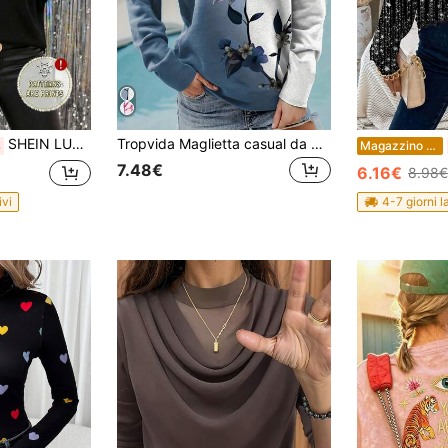
SHEIN LUNE Maglietta casual ed elegante a maniche lunghe, minimalista, adatta per l'autunno/inverno
Tropvida Maglietta casual da donna con stampa colorblock, collo rotondo e maniche lunghe, adatta per l'autunno, top da donna per primavera/autunno
%
Magazzino EU
7.48€
6.16€
8.98€
ivi
4-7 giorni l