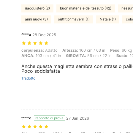
riacquisterò (2)
buon materiale del tessuto (42)
nessun
anni nuovi (3)
outfit primaverili (1)
Natale (1)
colo
f***a
28 Dec,2025
corpulenza: Adatto, Altezza: 160 cm / 63 in, Peso: 60 kg / 132 lbs, 
corpulenza:
Adatto
Altezza:
160 cm / 63 in
Peso:
60 kg 
ANCA:
103 cm / 41 in
GIROVITA:
56 cm / 22 in
Busto:
10
Anche questa maglietta sembra con strass o paill
Poco soddisfatta
Tradotto
t***c
rapporto di prova
27 Jan,2026