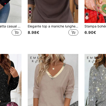
4
SHEIN LUNE Maglietta casual da donna a maniche lunghe con collo alto e stampa a cuori, autunnale, casual
Elegante top a maniche lunghe con doppio volant in rete, casual e versatile, adatto per autunno/inverno e vacanze primaverili
8.98€
6.90€