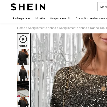
Magl
Use up 
Categorie
Novità
Magazzino UE
Abbigliamento donna
Home
Abbigliamento donna
Abbigliamento donna
Donne Top, B
/
/
/
Video