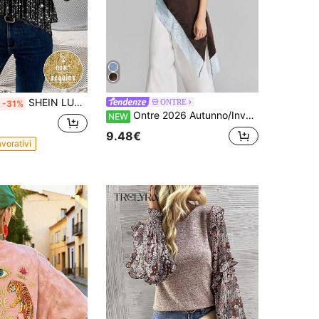
SHEIN LUNE Maglietta casual da donna, a maniche lunghe, con scollo tondo, vestibilità ampia, con glitter, adatta per l'autunno e l'inverno
ONTRE
-31%
Ontre 2026 Autunno/Inverno Nuova Blusa con Scollo Asimmetrico e Patchwork in Pizzo, Elegante Moderna per Ospite di Matrimonio, Texture di Lusso Francese Romantica Minimalista, Moda Urbana Business Casual, Abbigliamento da Ufficio, Stile Old Money Discreto, Abbigliamento da Donna per Pendolarismo Urbano di Alta Gamma
NEW
9.48€
avorativi