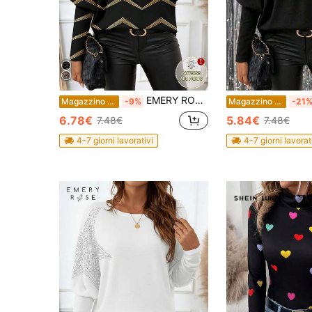
EMERY ROSE Maglietta casual a maniche lunghe da donna con collo rotondo, maniche a pipistrello geometriche, minimalista, con paillettes imitate, adatta per feste, grafiche, casual, autunno/inverno
Magazzino EU
-9%
Magazzino EU
-21
6.78€
5.84€
7.48€
7.48€
4-7 giorni lavorativi
4-7 giorni lavorat