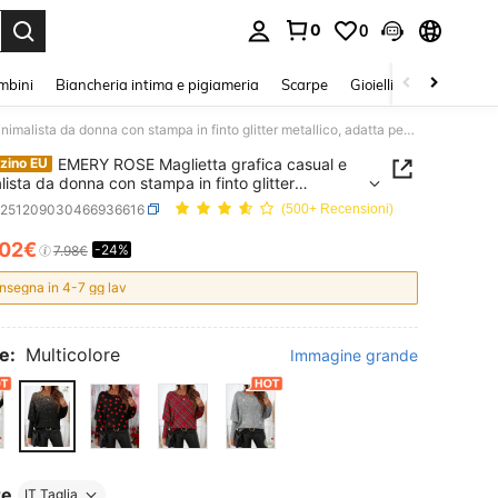
0
0
s Enter to select.
mbini
Biancheria intima e pigiameria
Scarpe
Gioielli E Accessori
EMERY ROSE Maglietta grafica casual e minimalista da donna con stampa in finto glitter metallico, adatta per l'autunno/inverno
EMERY ROSE Maglietta grafica casual e
zino EU
lista da donna con stampa in finto glitter
ico, adatta per l'autunno/inverno
z251209030466936616
(500+ Recensioni)
.02€
-24%
ICE AND AVAILABILITY
7.98€
nsegna in 4-7 gg lav
e:
Multicolore
Immagine grande
re
IT Taglia