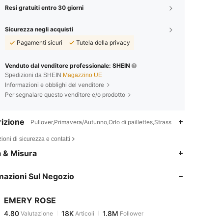
Resi gratuiti entro 30 giorni
Sicurezza negli acquisti
Pagamenti sicuri
Tutela della privacy
Venduto dal venditore professionale: SHEIN
Spedizioni da SHEIN
Magazzino UE
Informazioni e obblighi del venditore
Per segnalare questo venditore e/o prodotto
izione
Pullover,Primavera/Autunno,Orlo di paillettes,Strass
ioni di sicurezza e contatti
4.80
18K
1.8M
a & Misura
mazioni Sul Negozio
4.80
18K
1.8M
EMERY ROSE
4.80
18K
1.8M
Valutazione
Articoli
Follower
m***i
pagato
1 giorno fa