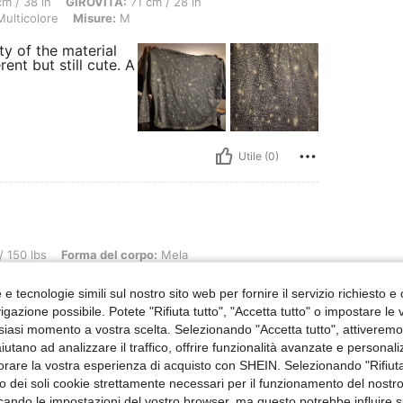
 GIROVITA: 71 cm / 28 in, ANCA: 102 cm / 40 in, Taglia precisa?: Grande, Colore: M
m / 38 in
GIROVITA:
71 cm / 28 in
ulticolore
Misure:
M
ity of the material
rent but still cute. A
Utile (0)
Forma del corpo: Mela, ANCA: 100 cm / 39 in, GIROVITA: 85 cm / 33 in, Busto: 104 c
/ 150 lbs
Forma del corpo:
Mela
4 cm / 41 in
Colore:
Multicolore
Misure:
XL
e tecnologie simili sul nostro sito web per fornire il servizio richiesto e o
gazione possibile. Potete "Rifiuta tutto", "Accetta tutto" o impostare le
siasi momento a vostra scelta. Selezionando "Accetta tutto", attiveremo t
aiutano ad analizzare il traffico, offrire funzionalità avanzate e personal
orare la vostra esperienza di acquisto con SHEIN. Selezionando "Rifiuta
zzo dei soli cookie strettamente necessari per il funzionamento del nostr
na maglia luccicante argento, inv
ficando le impostazioni del vostro browser, ma questo potrebbe influire s