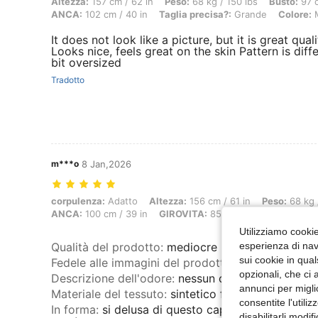
Altezza: 157 cm / 62 in, Peso: 68 kg / 150 lbs, Busto: 97 cm / 38 in,
Altezza:
157 cm / 62 in
Peso:
68 kg / 150 lbs
Busto:
97 c
ANCA:
102 cm / 40 in
Taglia precisa?:
Grande
Colore:
M
It does not look like a picture, but it is great qual
Looks nice, feels great on the skin Pattern is diffe
bit oversized
Tradotto
m***o
8 Jan,2026
corpulenza: Adatto, Altezza: 156 cm / 61 in, Peso: 68 kg / 150 lbs, 
corpulenza:
Adatto
Altezza:
156 cm / 61 in
Peso:
68 kg 
ANCA:
100 cm / 39 in
GIROVITA:
85 cm / 33 in
Busto:
10
Utilizziamo cookie 
Qualità del prodotto
:
mediocre
esperienza di navi
sui cookie in qual
Fedele alle immagini del prodotto
:
no
opzionali, che ci 
Descrizione dell'odore
:
nessun odore
annunci per migli
Materiale del tessuto
:
sintetico freddo
consentite l'utili
In forma
:
si delusa di questo capo mi aspettavo u
disabilitarli modi