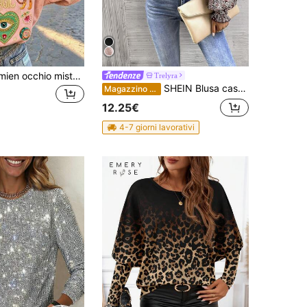
Stampa bohémien occhio misterioso maniche corte vintage lavato effetto consumato tigre stile dolce e cool simbolo misterioso lavato nero neve ampio e casual
Trelyra
SHEIN Blusa casual da donna con scollo a ciurillo, maniche lunghe e stampa floreale a patchwork
Magazzino EU
12.25€
4-7 giorni lavorativi