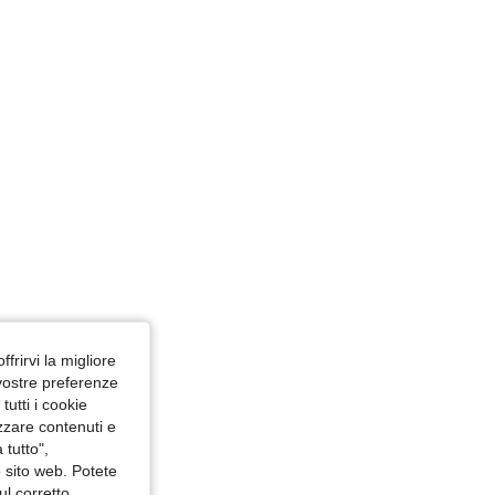
ulticolore, Misure: M
m / 41 in, Colore: Multicolore, Misure: XL
ffrirvi la migliore
 vostre preferenze
utti i cookie
izzare contenuti e
 tutto",
o sito web. Potete
ul corretto