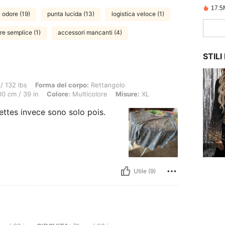
17.5
 odore (19)
punta lucida (13)
logistica veloce (1)
re semplice (1)
accessori mancanti (4)
STIL
Forma del corpo: Rettangolo, ANCA: 103 cm / 41 in, GIROVITA: 56 cm / 22 in, Busto:
/ 132 lbs
Forma del corpo:
Rettangolo
0 cm / 39 in
Colore:
Multicolore
Misure:
XL
ettes invece sono solo pois.
Utile (9)