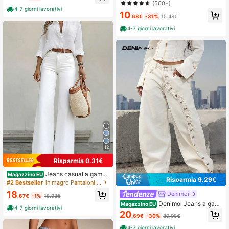
(500+)
r l'estate
4-7 giorni lavorativi
10
.68€
-31%
15.48€
4-7 giorni lavorativi
12
Risparmia 0.31€
Jeans casual a gamba
Magazzino EU
Risparmia 9.29€
dritta da donna, versatili e comodi p
#2 Bestseller
in magro Pantaloni skinny in denim
er l'uso quotidiano, bianco primaver
18
Denimoi
a, estetica clean girl autunnale
.67€
-1%
18.98€
Denimoi Jeans a gam
Magazzino EU
4-7 giorni lavorativi
ba ampia con dettagli a bottoni, jea
20
.69€
-30%
29.98€
ns di da strada, jeans di moda, jeans
estivi
4-7 giorni lavorativi