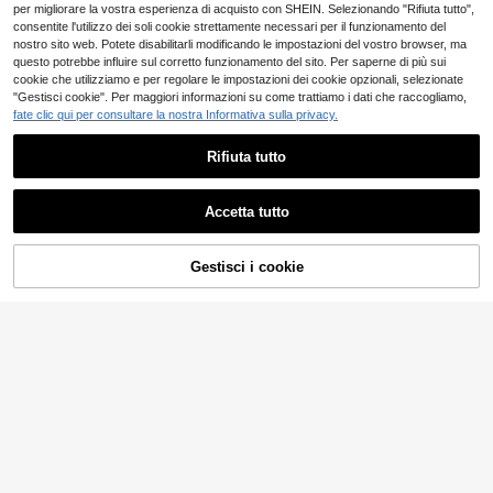
per migliorare la vostra esperienza di acquisto con SHEIN. Selezionando "Rifiuta tutto",
consentite l'utilizzo dei soli cookie strettamente necessari per il funzionamento del
nostro sito web. Potete disabilitarli modificando le impostazioni del vostro browser, ma
questo potrebbe influire sul corretto funzionamento del sito. Per saperne di più sui
Mostra articoli simili in magazzino
Vedi Tutto
cookie che utilizziamo e per regolare le impostazioni dei cookie opzionali, selezionate
"Gestisci cookie". Per maggiori informazioni su come trattiamo i dati che raccogliamo,
fate clic qui per consultare la nostra Informativa sulla privacy.
Rifiuta tutto
Risparmia 1.22€
Accetta tutto
Ci dispiace, questo prodotto è esaurito
Vixey
Vixey Jeans in denim a vita alta con
arricciatura in vita e risvolto a pallo
Gestisci i cookie
24
ESAURITO
.76€
-4%
25.98€
ncino.
8
CovetEZ
CovetEZ Set estivo ca
Magazzino EU
sual da donna con canottiera ultra c
20
.51€
orta a pois e pantaloncini in denim
4-7 giorni lavorativi