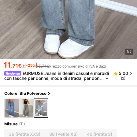
1/5
11
.71€
-25%
15.74€
Prezzo comprensivo di IVA e dazi
EURMUSE Jeans in denim casual e morbidi
5.00
con tasche per donne, moda di strada, per don
(2)
ne di piccola statura
Colore: Blu Polveroso
Misure
IT
36
(Petite XXS)
38
(Petite XS)
40
(Petite S)