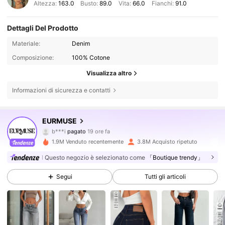
Altezza:
163.0
Busto:
89.0
Vita:
66.0
Fianchi:
91.0
Dettagli Del Prodotto
Materiale:
Denim
Composizione:
100% Cotone
Visualizza altro
Informazioni di sicurezza e contatti
355K Follower
4.75
EURMUSE
b***i
pagato
19 ore fa
F***o
segue
5 ore fa
1.9M Venduto recentemente
3.8M Acquisto ripetuto
355K Follower
4.75
Questo negozio è selezionato come
「Boutique trendy」
Segui
Tutti gli articoli
355K Follower
4.75
355K Follower
4.75