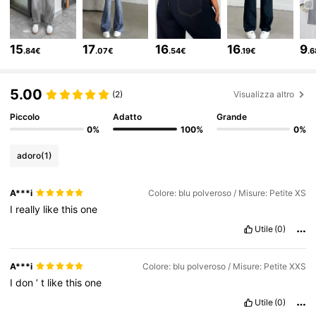
355K Follower
4.75
15
17
16
16
9
.84€
.07€
.54€
.19€
.
355K Follower
4.75
5.00
(2)
Visualizza altro
Piccolo
Adatto
Grande
0%
100%
0%
355K Follower
4.75
adoro
(1)
355K Follower
4.75
A***i
Colore: blu polveroso / Misure: Petite XS
I
really
like
this
one
Utile
(0)
355K Follower
4.75
A***i
Colore: blu polveroso / Misure: Petite XXS
355K Follower
4.75
I
don
’
t
like
this
one
Utile
(0)