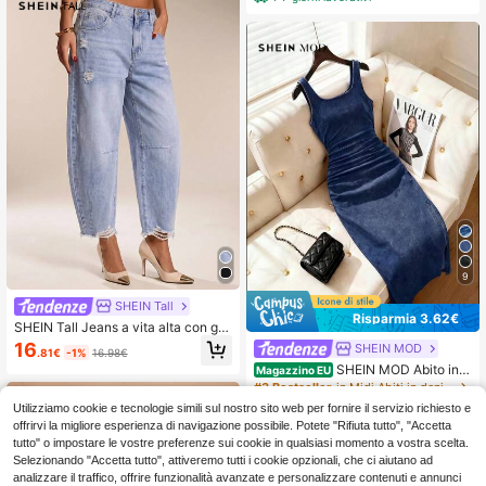
9
SHEIN Tall
Risparmia 3.62€
SHEIN Tall Jeans a vita alta con ga
mba a botte e orlo sfrangiato, lavag
16
SHEIN MOD
.81€
-1%
16.98€
gio chiaro, pantaloni casual da tutti
SHEIN MOD Abito in j
Magazzino EU
i giorni e per vacanze estive da don
eans da donna a tinta unita, con sc
#3 Bestseller
in Midi Abiti in denim da donna
na
ollo a barca, plissettato e aderente,
Utilizziamo cookie e tecnologie simili sul nostro sito web per fornire il servizio richiesto e
11
senza maniche
.86€
-23%
15.48€
offrirvi la migliore esperienza di navigazione possibile. Potete "Rifiuta tutto", "Accetta
4-7 giorni lavorativi
tutto" o impostare le vostre preferenze sui cookie in qualsiasi momento a vostra scelta.
Selezionando "Accetta tutto", attiveremo tutti i cookie opzionali, che ci aiutano ad
analizzare il traffico, offrire funzionalità avanzate e personalizzare contenuti e annunci