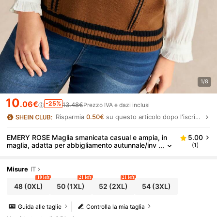
1/8
10
.06€
-25%
13.48€
Prezzo IVA e dazi inclusi
Risparmia
0.50€
su questo articolo dopo l'iscrizione.
EMERY ROSE Maglia smanicata casual e ampia, in
5.00
maglia, adatta per abbigliamento autunnale/inv
(1)
ernale e per il ritorno a scuola, disponibile in tag
lie comode
Misure
IT
10 left
21 left
21 left
48
(0XL)
50
(1XL)
52
(2XL)
54
(3XL)
Guida alle taglie
Controlla la mia taglia