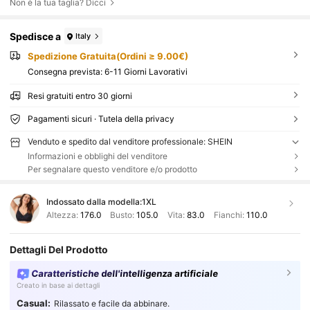
Non è la tua taglia? Dicci
Spedisce a
Italy
Spedizione Gratuita(Ordini ≥ 9.00€)
Consegna prevista:
6-11 Giorni Lavorativi
Resi gratuiti entro 30 giorni
Pagamenti sicuri · Tutela della privacy
Venduto e spedito dal venditore professionale: SHEIN
Informazioni e obblighi del venditore
Per segnalare questo venditore e/o prodotto
Indossato dalla modella:
1XL
Altezza:
176.0
Busto:
105.0
Vita:
83.0
Fianchi:
110.0
Dettagli Del Prodotto
Caratteristiche dell'intelligenza artificiale
Creato in base ai dettagli
Casual:
Rilassato e facile da abbinare.