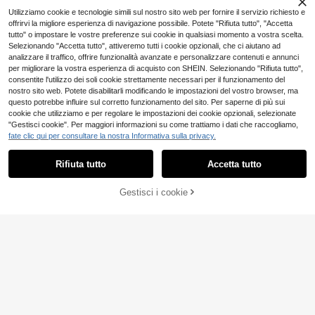
ti
Utilizziamo cookie e tecnologie simili sul nostro sito web per fornire il servizio richiesto e
offrirvi la migliore esperienza di navigazione possibile. Potete "Rifiuta tutto", "Accetta
tutto" o impostare le vostre preferenze sui cookie in qualsiasi momento a vostra scelta.
Selezionando "Accetta tutto", attiveremo tutti i cookie opzionali, che ci aiutano ad
analizzare il traffico, offrire funzionalità avanzate e personalizzare contenuti e annunci
per migliorare la vostra esperienza di acquisto con SHEIN. Selezionando "Rifiuta tutto",
consentite l'utilizzo dei soli cookie strettamente necessari per il funzionamento del
nostro sito web. Potete disabilitarli modificando le impostazioni del vostro browser, ma
questo potrebbe influire sul corretto funzionamento del sito. Per saperne di più sui
cookie che utilizziamo e per regolare le impostazioni dei cookie opzionali, selezionate
"Gestisci cookie". Per maggiori informazioni su come trattiamo i dati che raccogliamo,
fate clic qui per consultare la nostra Informativa sulla privacy.
Rifiuta tutto
Accetta tutto
Gestisci i cookie
Momelise
AGGIUNGI AL CARRELLO
Momelise Maglione di moda con sta
mpa animale e spalle scoperte per d
4 left
EMERY ROSE Maglione smanicato
onne taglie forti
semplice lavorato a maglia, vestibili
6 left
13
.99€
-22%
17.98€
tà ampia, tinta unita, per uso quotidi
12
ano casual, adatto per il Ringraziam
.33€
ento