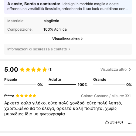
A coste, Bordo a contrasto:
I design in morbida maglia a coste
offrono una vestibilità flessibile, arricchendo il tuo look quotidiano con
dettagli testurizzati e un comfort senza pari.
Materiale:
Maglieria
Composizione:
100% Acrilica
Visualizza altro
Informazioni di sicurezza e contatti
5.00
(1)
Visualizza altro
Piccolo
Adatto
Grande
0%
100%
0%
f***e
Colore: Castano / Misure: 3XL
Αρκετά
καλό
γιλέκο,
ούτε
πολύ
χονδρό,
ούτε
πολύ
λεπτό,
χαριτωμένο
θα
το
έλεγα,
αρκετά
καλή
ποιότητα,
χωρίς
μυρωδιές
ίδιο
με
φωτογραφία
Utile
(0)