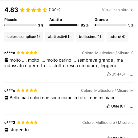
4.83
(100+)
Visualizza altro
Piccolo
Adatto
Grande
3%
92%
5%
colore semplice
(1)
abiti estivi
(1)
bellissimo
(1)
adoro
(4)
n***o
Colore: Multicolore / Misure: S
molto
....
molto
....
molto
carino
...
sembrava
grande
,
ma
indossato
è
perfetto
....
stoffa
fresca
nn
odora
,
leggero
Utile
(5)
c***o
Colore: Multicolore / Misure: M
Bello
ma
i
colori
non
sono
come
in
foto
,
non
mi
piace
Utile
(0)
c***2
Colore: Multicolore / Misure: L
stupendo