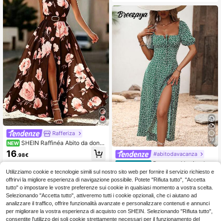
Rafferiza
19
SHEIN Raffinéa Abito da donn
NEW
a senza maniche con spalla asimm
16
#abitodavacanza
.98€
etrica, vita plissettata con cintura, v
Breezaya Vestito da d
ita stretta e spacco, stampa floreal
Magazzino EU
onna da spiaggia/vacanza in stile m
e, abito estivo da donna, adatto per
11
Utilizziamo cookie e tecnologie simili sul nostro sito web per fornire il servizio richiesto e
.51€
-34%
17.48€
axi con stampa floreale ditsy, nodo f
vacanze al mare, feste, passeggiat
offrirvi la migliore esperienza di navigazione possibile. Potete "Rifiuta tutto", "Accetta
rontale e spacco laterale'
e in città, cene a lume di candela o
4-7 giorni lavorativi
tutto" o impostare le vostre preferenze sui cookie in qualsiasi momento a vostra scelta.
appuntamenti all'aperto, abito elega
Selezionando "Accetta tutto", attiveremo tutti i cookie opzionali, che ci aiutano ad
nte da donna, versatile e snellente,
analizzare il traffico, offrire funzionalità avanzate e personalizzare contenuti e annunci
abito elegante casual di alta gamm
per migliorare la vostra esperienza di acquisto con SHEIN. Selezionando "Rifiuta tutto",
a per il pendolarismo da donna
consentite l'utilizzo dei soli cookie strettamente necessari per il funzionamento del