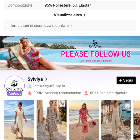
Composizione:
95% Poliestere, 5% Elastan
Visualizza altro
Informazioni di sicurezza e contatti
47K Follower
4.63
Sylviya
Segui
l***a
segue
6 ore fa
n***9
sta navigando
47K Follower
4.63
999K+ Venduto recentemente
99K+ Acquisto ripetuto
47K Follower
4.63
47K Follower
4.63