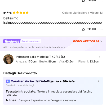
Utile
(0)
c***a
Colore: Multicolore / Misure: M
bellissimo
issimoooooooooooooooooooooooooooooooooooooooooooooooo
Utile
(0)
POPOLARE
TOP 18
#vestitocostieroe
Abito estivo perfetto per le celebrazioni in riva al mare.
Indossato dalla modella:
IT 40/42 (S)
Altezza:
170cm
Busto:
86cm
Vita:
63.5cm
Fianchi:
83.8cm
Dettagli Del Prodotto
Caratteristiche dell'intelligenza artificiale
Creato in base ai dettagli
Tessuto intrecciato:
Texture intrecciata essenziale dal fascino
raffinato.
A linea:
Design a trapezio con un'eleganza naturale.