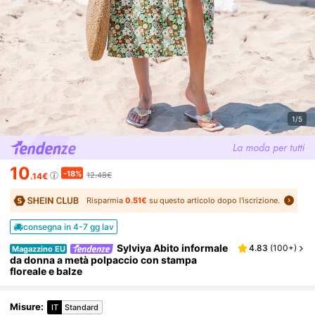
1/5
10
-18%
12.48€
.14€
Risparmia
0.51€
su questo articolo dopo l'iscrizione.
consegna in 4-7 gg lav
Sylviya Abito informale
4.83
(
100+
)
Magazzino EU
da donna a metà polpaccio con stampa
floreale e balze
Misure
:
IT
Standard