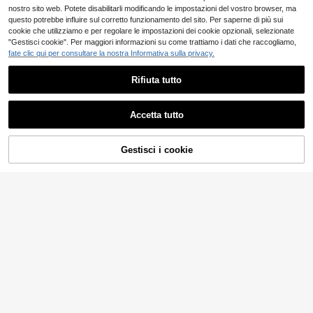
nostro sito web. Potete disabilitarli modificando le impostazioni del vostro browser, ma
questo potrebbe influire sul corretto funzionamento del sito. Per saperne di più sui
cookie che utilizziamo e per regolare le impostazioni dei cookie opzionali, selezionate
"Gestisci cookie". Per maggiori informazioni su come trattiamo i dati che raccogliamo,
fate clic qui per consultare la nostra Informativa sulla privacy.
Rifiuta tutto
Accetta tutto
21
SHEIN Frenchy Abito
Magazzino EU
midi da donna con spalline sottili, m
7
AGGIUNGI AL
Gestisci i cookie
COMPRA ORA
.99€
-33%
11.98€
otivo a righe, sexy, con spacco alto,
7
CARRELLO
stile ragazza hot
4-7 giorni lavorativi
#abitodavacanza
Easowa Abito midi cas
Magazzino EU
ual boho con stampa floreale senza
15
.98€
maniche per donne, abiti estivi da d
onna, outfit da vacanza, beige
4-7 giorni lavorativi