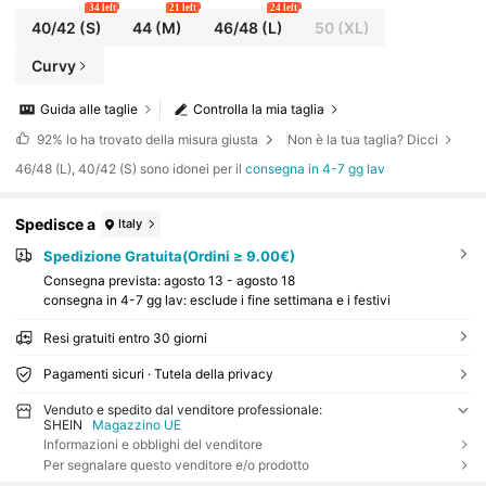
34 left
21 left
24 left
40/42
(S)
44
(M)
46/48
(L)
50
(XL)
Curvy
Guida alle taglie
Controlla la mia taglia
92%
lo ha trovato della misura giusta
Non è la tua taglia? Dicci
46/48 (L), 40/42 (S) sono idonei per il
consegna in 4-7 gg lav
Spedisce a
Italy
Spedizione Gratuita(Ordini ≥ 9.00€)
Consegna prevista:
agosto 13 - agosto 18
consegna in 4-7 gg lav: esclude i fine settimana e i festivi
Resi gratuiti entro 30 giorni
Pagamenti sicuri · Tutela della privacy
Venduto e spedito dal venditore professionale:
SHEIN
Magazzino UE
Informazioni e obblighi del venditore
Per segnalare questo venditore e/o prodotto