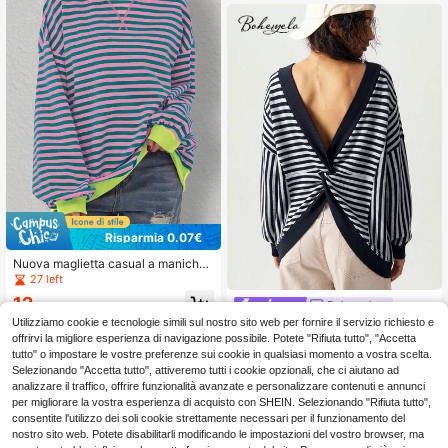
Risparmia 0.07€
Nuova maglietta casual a maniche l
unghe con scollo tondo, a righe e c
27 left
on motivo floreale, in stile patchwor
12
Bohemela
k, rosa, per la primavera e l'autunno
.29€
12.36€
Utilizziamo cookie e tecnologie simili sul nostro sito web per fornire il servizio richiesto e
Bohemela Felpa da donna in m
NEW
aglia a righe con patchwork e schie
offrirvi la migliore esperienza di navigazione possibile. Potete "Rifiuta tutto", "Accetta
14
.48€
nale intrecciato senza schienale
tutto" o impostare le vostre preferenze sui cookie in qualsiasi momento a vostra scelta.
Selezionando "Accetta tutto", attiveremo tutti i cookie opzionali, che ci aiutano ad
analizzare il traffico, offrire funzionalità avanzate e personalizzare contenuti e annunci
per migliorare la vostra esperienza di acquisto con SHEIN. Selezionando "Rifiuta tutto",
consentite l'utilizzo dei soli cookie strettamente necessari per il funzionamento del
nostro sito web. Potete disabilitarli modificando le impostazioni del vostro browser, ma