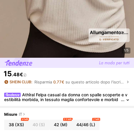
1/5
15
.48€
Risparmia
0.77€
su questo articolo dopo l'iscrizione.
Athîral Felpa casual da donna con spalle scoperte e v
estibilità morbida, in tessuto maglia confortevole e morbid
o, vestibilità rilassata e scollo a V profondo, adatta sia per
casa che per uscite. Abbigliamento sportivo, casual, primaver
a, estate, felpa bianca leggera
Misure
IT
4 left
13 left
2 left
38
(XS)
40
(S)
42
(M)
44/46
(L)