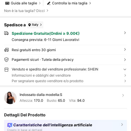
Guida alle taglie
Controlla la mia taglia
Non è la tua taglia? Dicci
Spedisce a
Italy
Spedizione Gratuita(Ordini ≥ 9.00€)
Consegna prevista:
6-11 Giorni Lavorativi
Resi gratuiti entro 30 giorni
Pagamenti sicuri · Tutela della privacy
Venduto e spedito dal venditore professionale: SHEIN
Informazioni e obblighi del venditore
Per segnalare questo venditore e/o prodotto
Indossato dalla modella:
S
Altezza:
170.0
Busto:
65.0
Vita:
94.0
Dettagli Del Prodotto
Caratteristiche dell'intelligenza artificiale
Creato in base ai dettagli