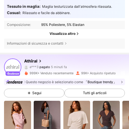
Tessuto in maglia:
Maglia testurizzata dall'atmosfera rilassata.
Casual:
Rilassato e facile da abbinare.
Composizione:
95% Poliestere, 5% Elastan
Visualizza altro
Informazioni di sicurezza e contatti
Athîral
568K Follower
4.78
e***3
pagato
5 minuti fa
a***a
segue
1 ore fa
999K+ Venduto recentemente
99K+ Acquisto ripetuto
568K Follower
4.78
Questo negozio è selezionato come
「Boutique trendy」
Segui
Tutti gli articoli
568K Follower
4.78
568K Follower
4.78