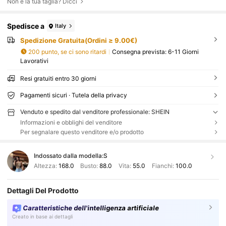
Non è la tua taglia? Dicci
Spedisce a
Italy
Spedizione Gratuita(Ordini ≥ 9.00€)
200 punto, se ci sono ritardi
Consegna prevista:
6-11 Giorni
Lavorativi
Resi gratuiti entro 30 giorni
Pagamenti sicuri · Tutela della privacy
Venduto e spedito dal venditore professionale: SHEIN
Informazioni e obblighi del venditore
Per segnalare questo venditore e/o prodotto
Indossato dalla modella:
S
Altezza:
168.0
Busto:
88.0
Vita:
55.0
Fianchi:
100.0
Dettagli Del Prodotto
Caratteristiche dell'intelligenza artificiale
Creato in base ai dettagli