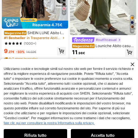
17
Risparmia 4.75€
14
SHEIN LUNE Abito lun
Magazzino EU
go estivo da donna elegante nero c
#1 Bestseller
in Trasparente Abiti lunghi romantici
#outfitcasual
on patchwork in pizzo, senza mani
(1000+)
Louniche Abito casual
che, casual, tinta unita, morbido, ou
Magazzino EU
da donna di colore unito, comodo p
9
tfit da vacanza
11
.27€
-33%
14.02€
.98€
er le vacanze estive
4-7 giorni lavorativi
4-7 giorni lavorativi
Utilizziamo cookie e tecnologie simili sul nostro sito web per fornire il servizio richiesto e
offrirvi la migliore esperienza di navigazione possibile. Potete "Rifiuta tutto", "Accetta
tutto" o impostare le vostre preferenze sui cookie in qualsiasi momento a vostra scelta.
Selezionando "Accetta tutto", attiveremo tutti i cookie opzionali, che ci aiutano ad
analizzare il traffico, offrire funzionalità avanzate e personalizzare contenuti e annunci
per migliorare la vostra esperienza di acquisto con SHEIN. Selezionando "Rifiuta tutto",
consentite l'utilizzo dei soli cookie strettamente necessari per il funzionamento del
nostro sito web. Potete disabilitarli modificando le impostazioni del vostro browser, ma
questo potrebbe influire sul corretto funzionamento del sito. Per saperne di più sui
cookie che utilizziamo e per regolare le impostazioni dei cookie opzionali, selezionate
"Gestisci cookie". Per maggiori informazioni su come trattiamo i dati che raccogliamo,
fate clic qui per consultare la nostra Informativa sulla privacy.
Rifiuta tutto
Accetta tutto