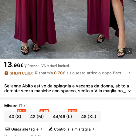
1/7
13
.96€
Prezzo IVA e dazi inclusi
Risparmia
0.70€
su questo articolo dopo l'iscrizione.
Selianne Abito estivo da spiaggia e vacanza da donna, abito a
derente senza maniche con spacco, scollo a V in maglia bo
rdeaux, schiena scoperta, con fibbia metallica
Misure
IT
19 left
27 left
29 left
40
(S)
42
(M)
44/46
(L)
48
(XL)
Guida alle taglie
Controlla la mia taglia