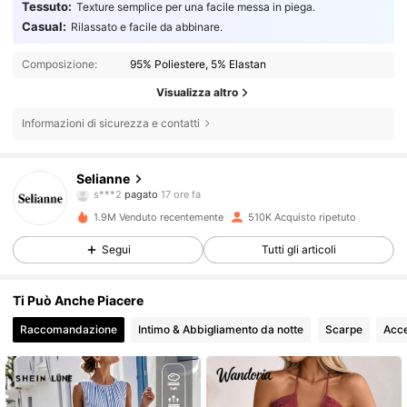
Tessuto:
Texture semplice per una facile messa in piega.
Casual:
Rilassato e facile da abbinare.
Composizione:
95% Poliestere, 5% Elastan
Visualizza altro
Informazioni di sicurezza e contatti
281K Follower
4.73
Selianne
s***2
pagato
17 ore fa
a***7
segue
10 minuti fa
1.9M Venduto recentemente
510K Acquisto ripetuto
281K Follower
4.73
Segui
Tutti gli articoli
281K Follower
4.73
Ti Può Anche Piacere
Raccomandazione
Intimo & Abbigliamento da notte
Scarpe
Acce
281K Follower
4.73