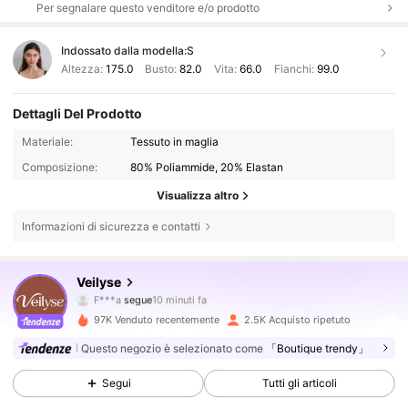
Per segnalare questo venditore e/o prodotto
Indossato dalla modella:
S
Altezza:
175.0
Busto:
82.0
Vita:
66.0
Fianchi:
99.0
Dettagli Del Prodotto
Materiale:
Tessuto in maglia
Composizione:
80% Poliammide, 20% Elastan
Visualizza altro
Informazioni di sicurezza e contatti
7.4K Follower
4.64
Veilyse
F***a
segue
10 minuti fa
m***8
sta navigando
7.4K Follower
4.64
97K Venduto recentemente
2.5K Acquisto ripetuto
Questo negozio è selezionato come
「Boutique trendy」
7.4K Follower
4.64
Segui
Tutti gli articoli