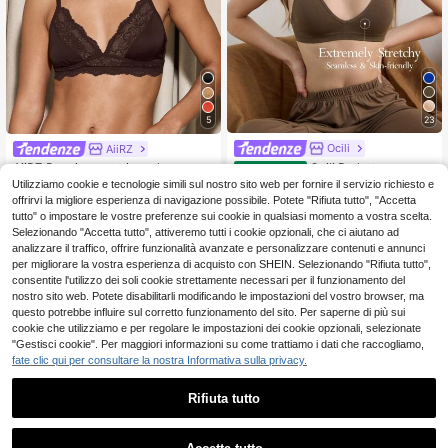
23
5
Ocili
AiiRZ
Ocili Bralette senza c
AiiRZ Reggiseno a triangolo senza i
Magazzino EU
uciture, a coppe integrali, con costi
mbottitura con dettagli in pizzo deli
(1000+)
Utilizziamo cookie e tecnologie simili sul nostro sito web per fornire il servizio richiesto e
5
.32€
ne elastiche per donne
cato, spalline regolabili, comodo da
offrirvi la migliore esperienza di navigazione possibile. Potete "Rifiuta tutto", "Accetta
12
indossare tutti i giorni, intimo senza
.71€
4-7 giorni lavorativi
tutto" o impostare le vostre preferenze sui cookie in qualsiasi momento a vostra scelta.
fili dalla forma naturale
Selezionando "Accetta tutto", attiveremo tutti i cookie opzionali, che ci aiutano ad
analizzare il traffico, offrire funzionalità avanzate e personalizzare contenuti e annunci
per migliorare la vostra esperienza di acquisto con SHEIN. Selezionando "Rifiuta tutto",
consentite l'utilizzo dei soli cookie strettamente necessari per il funzionamento del
nostro sito web. Potete disabilitarli modificando le impostazioni del vostro browser, ma
questo potrebbe influire sul corretto funzionamento del sito. Per saperne di più sui
cookie che utilizziamo e per regolare le impostazioni dei cookie opzionali, selezionate
"Gestisci cookie". Per maggiori informazioni su come trattiamo i dati che raccogliamo,
fate clic qui per consultare la nostra Informativa sulla privacy.
Rifiuta tutto