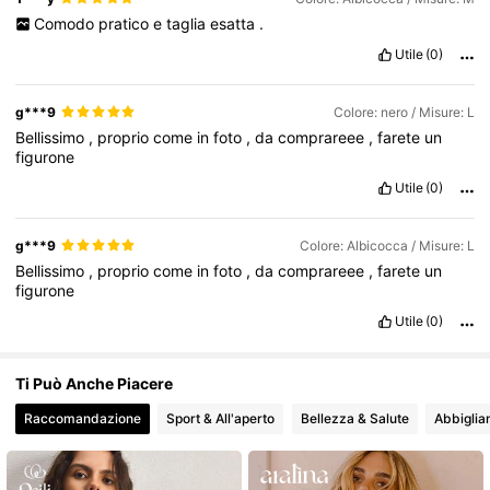
Comodo
pratico
e
taglia
esatta
.
Utile
(0)
7.4K Follower
4.64
g***9
Colore: nero / Misure: L
Bellissimo
,
proprio
come
in
foto
,
da
comprareee
,
farete
un
figurone
Utile
(0)
g***9
Colore: Albicocca / Misure: L
Bellissimo
,
proprio
come
in
foto
,
da
comprareee
,
farete
un
figurone
Utile
(0)
Ti Può Anche Piacere
Raccomandazione
Sport & All'aperto
Bellezza & Salute
Abbigli