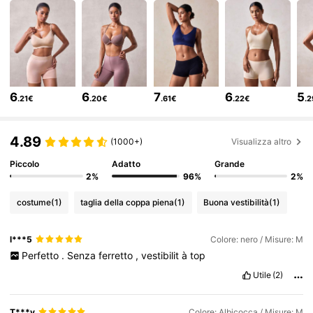
7.4K Follower
4.64
7.4K Follower
4.64
6
6
7
6
5
.21€
.20€
.61€
.22€
.
7.4K Follower
4.64
4.89
(1000+)
Visualizza altro
7.4K Follower
4.64
Piccolo
Adatto
Grande
2%
96%
2%
costume
(1)
taglia della coppa piena
(1)
Buona vestibilità
(1)
7.4K Follower
4.64
l***5
Colore: nero / Misure: M
Perfetto
.
Senza
ferretto
,
vestibilit
à
top
7.4K Follower
4.64
Utile
(2)
7.4K Follower
4.64
T***y
Colore: Albicocca / Misure: M