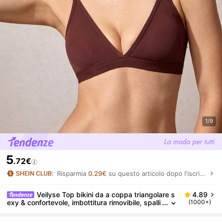
1/9
5
.72€
Risparmia
0.29€
su questo articolo dopo l'iscrizione.
Veilyse Top bikini da a coppa triangolare s
4.89
exy & confortevole, imbottitura rimovibile, spalli
(1000+)
ne regolabili, biancheria intima da donna per l'e
state per l'estate