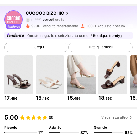
809K Follower
4.85
CUCCOO BIZCHIC
m***1
segue
6 ore fa
b***2
sta navigando
809K Follower
4.85
999K+ Venduto recentemente
500K+ Acquisto ripetuto
Questo negozio è selezionato come
「Boutique trendy」
809K Follower
4.85
Segui
Tutti gli articoli
809K Follower
4.85
809K Follower
4.85
17
15
15
18
15
.48€
.48€
.48€
.98€
809K Follower
4.85
5.00
(8)
Visualizza altro
Piccolo
Adatto
Grande
809K Follower
4.85
1%
37%
62%