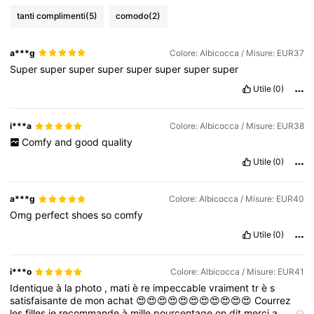
tanti complimenti
(5)
comodo
(2)
809K Follower
4.85
a***g
Colore: Albicocca / Misure: EUR37
Super
super
super
super
super
super
super
super
809K Follower
4.85
Utile
(0)
809K Follower
4.85
i***a
Colore: Albicocca / Misure: EUR38
Comfy
and
good
quality
Utile
(0)
809K Follower
4.85
a***g
Colore: Albicocca / Misure: EUR40
Omg
perfect
shoes
so
comfy
Utile
(0)
i***o
Colore: Albicocca / Misure: EUR41
Identique
à
la
photo
,
mati
è
re
impeccable
vraiment
tr
è
s
satisfaisante
de
mon
achat
😍😍😍😍😍😍😍😍😍😍😍
Courrez
les
filles
je
recommande
à
mille
pourcentage
on
dit
merci
a