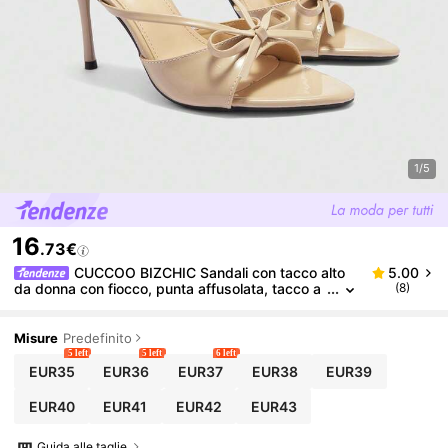
1/5
16
.73€
CUCCOO BIZCHIC Sandali con tacco alto
5.00
da donna con fiocco, punta affusolata, tacco a
(8)
spillo, stile casual, slip-on, cinturino, punta aper
ta
Misure
Predefinito
5 left
5 left
6 left
EUR35
EUR36
EUR37
EUR38
EUR39
EUR40
EUR41
EUR42
EUR43
Guida alle taglie