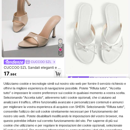
datto per pendolarismo, primavera,
estate, autunno, PU, adatto per luog
o di lavoro, classico, sandali, vacan
ze, appuntamenti, feste, strada, ele
ganza, temperamento, scarpe da do
nna
21
CUCCOO SZL
CUCCOO SZL Sandali eleganti e all
a moda con tacco alto da donna, ad
17
.98€
atti per l'estate e il Natale
CUCCOO CHICEST
Utilizziamo cookie e tecnologie simili sul nostro sito web per fornire il servizio richiesto e
CUCCOO CHICEST Ciabatte p
NEW
iatte estive con fiocco delicato in st
offrirvi la migliore esperienza di navigazione possibile. Potete "Rifiuta tutto", "Accetta
13
.98€
ile francese, nuove, con suola morbi
tutto" o impostare le vostre preferenze sui cookie in qualsiasi momento a vostra scelta.
da, comode, fresche, da indossare a
Selezionando "Accetta tutto", attiveremo tutti i cookie opzionali, che ci aiutano ad
ll'aperto
analizzare il traffico, offrire funzionalità avanzate e personalizzare contenuti e annunci
per migliorare la vostra esperienza di acquisto con SHEIN. Selezionando "Rifiuta tutto",
consentite l'utilizzo dei soli cookie strettamente necessari per il funzionamento del
nostro sito web. Potete disabilitarli modificando le impostazioni del vostro browser, ma
questo potrebbe influire sul corretto funzionamento del sito. Per saperne di più sui
cookie che utilizziamo e per regolare le impostazioni dei cookie opzionali, selezionate