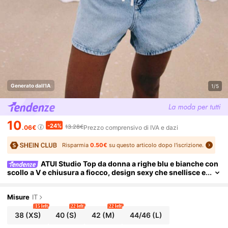
Generato dall'IA
1/5
10
-24%
13.28€
.06€
Prezzo comprensivo di IVA e dazi
Risparmia
0.50€
su questo articolo dopo l'iscrizione.
ATUI Studio Top da donna a righe blu e bianche con
scollo a V e chiusura a fiocco, design sexy che snellisce e
mette in risalto la vita, adatto per spiaggia, viaggi e uscite
all'aperto
Misure
IT
15 left
22 left
22 left
38
(XS)
40
(S)
42
(M)
44/46
(L)