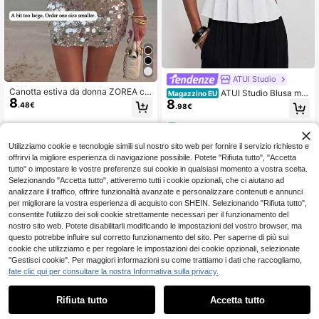
ATUI Studio
Canotta estiva da donna ZOREA co
ATUI Studio Blusa min
Magazzino EU
8
n scollo a U senza maniche, colore
8
imalista da donna a tinta unita, con
.48€
.98€
unito, stile ampio elegante versatile
collo rotondo e senza maniche, plis
e facile da abbinare, canotta casual
settata
4-7 giorni lavorativi
minimalista con sensazione premiu
m marrone
Utilizziamo cookie e tecnologie simili sul nostro sito web per fornire il servizio richiesto e
offrirvi la migliore esperienza di navigazione possibile. Potete "Rifiuta tutto", "Accetta
tutto" o impostare le vostre preferenze sui cookie in qualsiasi momento a vostra scelta.
Selezionando "Accetta tutto", attiveremo tutti i cookie opzionali, che ci aiutano ad
analizzare il traffico, offrire funzionalità avanzate e personalizzare contenuti e annunci
per migliorare la vostra esperienza di acquisto con SHEIN. Selezionando "Rifiuta tutto",
consentite l'utilizzo dei soli cookie strettamente necessari per il funzionamento del
nostro sito web. Potete disabilitarli modificando le impostazioni del vostro browser, ma
questo potrebbe influire sul corretto funzionamento del sito. Per saperne di più sui
cookie che utilizziamo e per regolare le impostazioni dei cookie opzionali, selezionate
"Gestisci cookie". Per maggiori informazioni su come trattiamo i dati che raccogliamo,
fate clic qui per consultare la nostra Informativa sulla privacy.
Rifiuta tutto
Accetta tutto