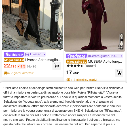
6
4
Livesso
#Serate glamour senza sforzo
Livesso Abito maglion
Magazzino EU
MUSERA Abito lungo i
Magazzino EU
e lungo in maglia con scollo a V e m
22
n maglia trasparente con maniche l
(1000+)
.78€
-13%
26.48€
aniche a lanterna da donna, autunn
unghe, elegante, adatto per vacanz
o scolastico
17
e primaverili, carino e sexy, stile an
4-7 giorni lavorativi
.48€
ni '90, colori sfumati, per laurea, va
4-7 giorni lavorativi
canze, uscite serali estive, look chi
c quotidiano, carnevale, vacanze
Utilizziamo cookie e tecnologie simili sul nostro sito web per fornire il servizio richiesto e
offrirvi la migliore esperienza di navigazione possibile. Potete "Rifiuta tutto", "Accetta
tutto" o impostare le vostre preferenze sui cookie in qualsiasi momento a vostra scelta.
Selezionando "Accetta tutto", attiveremo tutti i cookie opzionali, che ci aiutano ad
analizzare il traffico, offrire funzionalità avanzate e personalizzare contenuti e annunci
per migliorare la vostra esperienza di acquisto con SHEIN. Selezionando "Rifiuta tutto",
consentite l'utilizzo dei soli cookie strettamente necessari per il funzionamento del
nostro sito web. Potete disabilitarli modificando le impostazioni del vostro browser, ma
questo potrebbe influire sul corretto funzionamento del sito. Per saperne di più sui