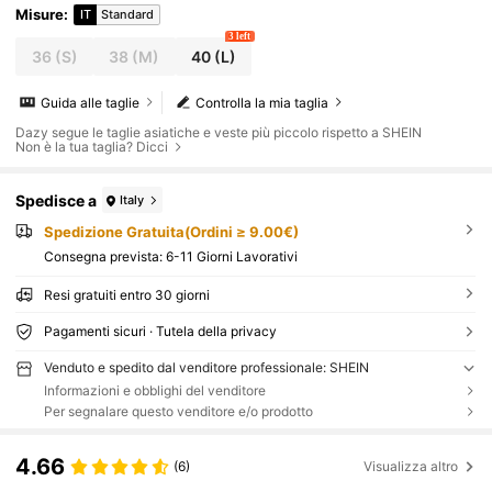
Misure
:
IT
Standard
3 left
36
(S)
38
(M)
40
(L)
Guida alle taglie
Controlla la mia taglia
Dazy segue le taglie asiatiche e veste più piccolo rispetto a SHEIN
Non è la tua taglia? Dicci
Spedisce a
Italy
Spedizione Gratuita(Ordini ≥ 9.00€)
Consegna prevista:
6-11 Giorni Lavorativi
Resi gratuiti entro 30 giorni
Pagamenti sicuri · Tutela della privacy
Venduto e spedito dal venditore professionale: SHEIN
Informazioni e obblighi del venditore
Per segnalare questo venditore e/o prodotto
4.66
(6)
Visualizza altro