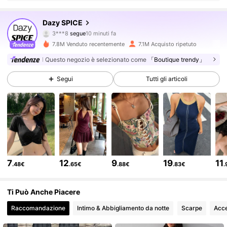
2M Follower
4.84
Dazy SPICE
3***8
segue
10 minuti fa
4***1
sta navigando
2M Follower
4.84
7.8M Venduto recentemente
7.1M Acquisto ripetuto
Questo negozio è selezionato come
「Boutique trendy」
2M Follower
4.84
Segui
Tutti gli articoli
2M Follower
4.84
2M Follower
4.84
7
12
9
19
11
.48€
.65€
.88€
.83€
.
2M Follower
4.84
Ti Può Anche Piacere
Raccomandazione
Intimo & Abbigliamento da notte
Scarpe
Acce
2M Follower
4.84