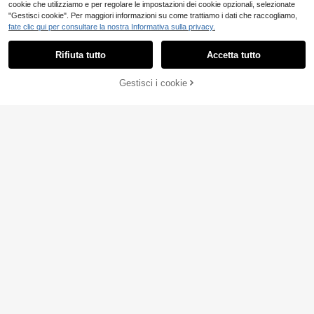
cookie che utilizziamo e per regolare le impostazioni dei cookie opzionali, selezionate
"Gestisci cookie". Per maggiori informazioni su come trattiamo i dati che raccogliamo,
fate clic qui per consultare la nostra Informativa sulla privacy.
Rifiuta tutto
Accetta tutto
Gestisci i cookie
AGGIUNGI AL CARRELLO