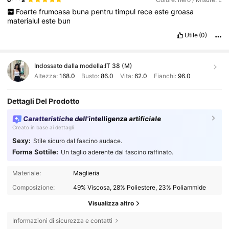
Foarte
frumoasa
buna
pentru
timpul
rece
este
groasa
materialul
este
bun
Utile
(0)
Indossato dalla modella:
IT 38 (M)
Altezza:
168.0
Busto:
86.0
Vita:
62.0
Fianchi:
96.0
Dettagli Del Prodotto
Caratteristiche dell'intelligenza artificiale
Creato in base ai dettagli
Sexy:
Stile sicuro dal fascino audace.
Forma Sottile:
Un taglio aderente dal fascino raffinato.
Materiale:
Maglieria
Composizione:
49% Viscosa, 28% Poliestere, 23% Poliammide
Visualizza altro
Informazioni di sicurezza e contatti