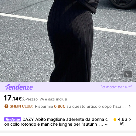
1/8
17
.14€
Prezzo IVA e dazi inclusi
Risparmia
0.86€
su questo articolo dopo l'iscrizione.
DAZY Abito maglione aderente da donna c
4.66
on collo rotondo e maniche lunghe per l'autunn
(6)
o, stile scolastico