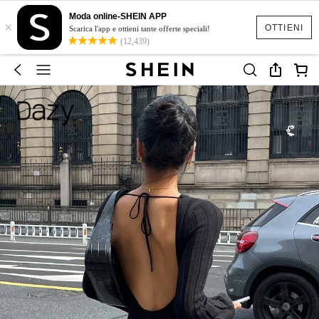
Moda online-SHEIN APP
×
OTTIENI
Scarica l'app e ottieni tante offerte speciali!
(12,439)