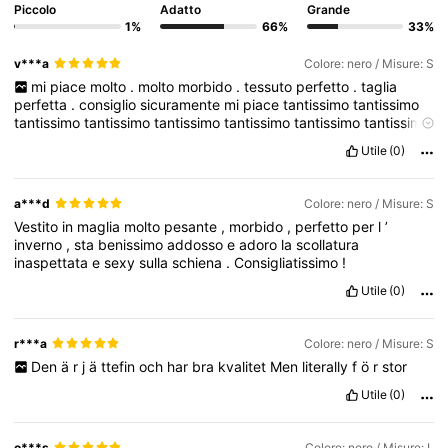
Piccolo
Adatto
Grande
1%
66%
33%
v***a
Colore: nero / Misure: S
mi
piace
molto
.
molto
morbido
.
tessuto
perfetto
.
taglia
perfetta
.
consiglio
sicuramente
mi
piace
tantissimo
tantissimo
tantissimo
tantissimo
tantissimo
tantissimo
tantissimo
tantissimo
tantissimo
tantissimo
tantissimo
tantissimo
tantissimo
tantissimo
Utile
(0)
tantissimo
tantissimo
tantissimo
tantissimo
tantissimo
tantissimo
tantissimo
tantissimo
tantissimo
tantissimo
tantissimo
tantissimo
tantissimo
tantissimo
tantissimo
tantissimo
tantissimo
tantissimo
a***d
Colore: nero / Misure: S
tantissimo
tantissimo
tantissimo
tantissimo
tantissimo
tantissimo
Vestito
in
maglia
molto
pesante
,
morbido
,
perfetto
per
l
’
tantissimo
tantissimo
tantissimo
tantissimo
tantissimo
tantissimo
inverno
,
sta
benissimo
addosso
e
adoro
la
scollatura
tantissimo
tantissimo
tantissimo
tantissimo
tantissimo
tantissimo
inaspettata
e
sexy
sulla
schiena
.
Consigliatissimo
!
tantissimo
tantissimo
tantissimo
tantissimo
tantissimo
tantissimo
tantissimo
tantissimo
tantissimo
tantissimo
tantissimo
tantissimo
Utile
(0)
tantissimo
tantissimo
tantissimo
tantissimo
tantissimo
tantissimo
tantissimo
tantissimo
tantissimo
tantissimo
tantissimo
tantissimo
tantissimo
tantissimo
tantissimo
tantissimo
tantissimo
tantissimo
r***a
Colore: nero / Misure: S
tantissimo
Den
ä
r
j
ä
ttefin
och
har
bra
kvalitet
Men
literally
f
ö
r
stor
Utile
(0)
o***s
Colore: nero / Misure: L