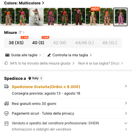
Colore: Multicolore
Misure
IT
1 left
3 left
38
(XS)
40
(S)
42
(M)
44/46
(L)
48
(XL)
Guida alle taglie
Controlla la mia taglia
94%
lo ha trovato della misura giusta
Non è la tua taglia? Dicci
Spedisce a
Italy
Spedizione Gratuita(Ordini ≥ 9.00€)
Consegna prevista:
agosto 13 - agosto 18
Resi gratuiti entro 30 giorni
Pagamenti sicuri · Tutela della privacy
Venduto e spedito dal venditore professionale: SHEIN
Informazioni e obblighi del venditore