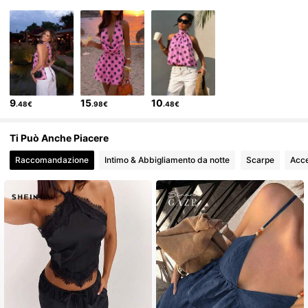
9
15
10
.48€
.98€
.48€
Ti Può Anche Piacere
Raccomandazione
Intimo & Abbigliamento da notte
Scarpe
Acce