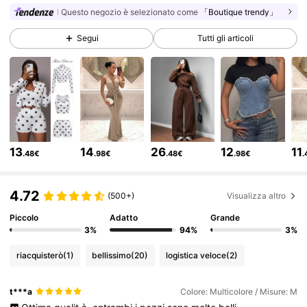
Questo negozio è selezionato come
「Boutique trendy」
1.1M Follower
4.85
Segui
Tutti gli articoli
1.1M Follower
4.85
1.1M Follower
4.85
13
14
26
12
11
.48€
.98€
.48€
.98€
.
1.1M Follower
4.85
4.72
(500+)
Visualizza altro
1.1M Follower
4.85
Piccolo
Adatto
Grande
3%
94%
3%
riacquisterò
(1)
bellissimo
(20)
logistica veloce
(2)
1.1M Follower
4.85
t***a
Colore: Multicolore / Misure: M