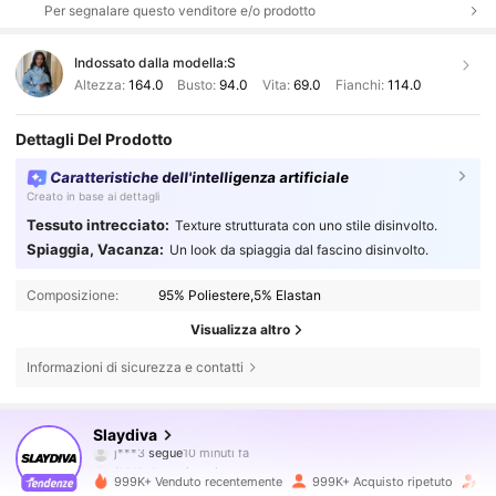
Per segnalare questo venditore e/o prodotto
Indossato dalla modella:
S
Altezza:
164.0
Busto:
94.0
Vita:
69.0
Fianchi:
114.0
Dettagli Del Prodotto
Caratteristiche dell'intelligenza artificiale
Creato in base ai dettagli
Tessuto intrecciato:
Texture strutturata con uno stile disinvolto.
Spiaggia, Vacanza:
Un look da spiaggia dal fascino disinvolto.
Composizione:
95% Poliestere,5% Elastan
Visualizza altro
Informazioni di sicurezza e contatti
1.1M Follower
4.85
Slaydiva
f***i
sta navigando
1.1M Follower
4.85
999K+ Venduto recentemente
999K+ Acquisto ripetuto
Fo