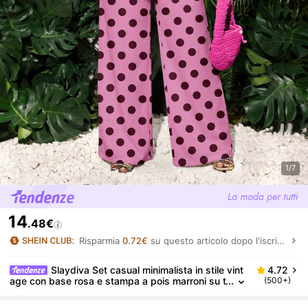
1/7
14
.48€
Risparmia
0.72€
su questo articolo dopo l'iscrizione.
Slaydiva Set casual minimalista in stile vint
4.72
age con base rosa e stampa a pois marroni su t
(500+)
utto il capo, adatto per vacanze e feste primav
erili/estive