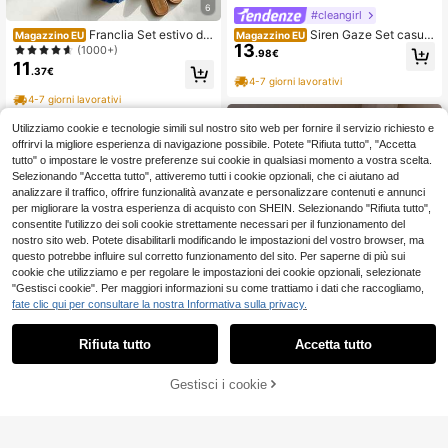
6
#cleangirl
Franclia Set estivo da
Siren Gaze Set casual
Magazzino EU
Magazzino EU
13
donna a 2 pezzi, pantaloncini con v
da donna a 2 pezzi con top a giroco
(1000+)
.98€
ita annodata e volant, vestibilità mo
llo plissettato e pantaloncini, tinta u
11
.37€
rbida, adatto per l'ufficio e l'uso quo
nita, per uso quotidiano
4-7 giorni lavorativi
tidiano, outfit elegante, outfit Pinter
4-7 giorni lavorativi
est, outfit OOTD, outfit casual da do
nna, set di pantaloncini da donna, id
Utilizziamo cookie e tecnologie simili sul nostro sito web per fornire il servizio richiesto e
ee di outfit per le donne, outfit Zoe
offrirvi la migliore esperienza di navigazione possibile. Potete "Rifiuta tutto", "Accetta
y, outfit Pinterest
tutto" o impostare le vostre preferenze sui cookie in qualsiasi momento a vostra scelta.
Selezionando "Accetta tutto", attiveremo tutti i cookie opzionali, che ci aiutano ad
analizzare il traffico, offrire funzionalità avanzate e personalizzare contenuti e annunci
per migliorare la vostra esperienza di acquisto con SHEIN. Selezionando "Rifiuta tutto",
consentite l'utilizzo dei soli cookie strettamente necessari per il funzionamento del
nostro sito web. Potete disabilitarli modificando le impostazioni del vostro browser, ma
questo potrebbe influire sul corretto funzionamento del sito. Per saperne di più sui
cookie che utilizziamo e per regolare le impostazioni dei cookie opzionali, selezionate
"Gestisci cookie". Per maggiori informazioni su come trattiamo i dati che raccogliamo,
fate clic qui per consultare la nostra Informativa sulla privacy.
Rifiuta tutto
Accetta tutto
22
Gestisci i cookie
AGGIUNGI AL CARRELLO
24
Comfortcana Complet
Magazzino EU
15
i da donna in due pezzi per uso quo
Comfortcana Set da 2
.89€
Magazzino EU
tidiano
pezzi composto da canotta in lino b
(1000+)