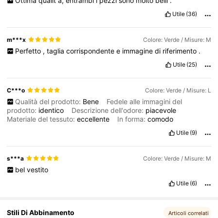
Ottima
qualit
à,
entrambi
i
pezzi
sono
molto
belli
.
1.1M Follower
4.85
Utile
(36)
1.1M Follower
4.85
m***x
Colore: Verde / Misure: M
Perfetto
,
taglia
corrispondente
e
immagine
di
riferimento
.
Utile
(25)
1.1M Follower
4.85
C***o
Colore: Verde / Misure: L
Qualità del prodotto:
Bene
Fedele alle immagini del
prodotto:
identico
Descrizione dell'odore:
piacevole
Materiale del tessuto:
eccellente
In forma:
comodo
Utile
(9)
s***a
Colore: Verde / Misure: M
bel
vestito
Utile
(6)
Stili Di Abbinamento
Articoli correlati