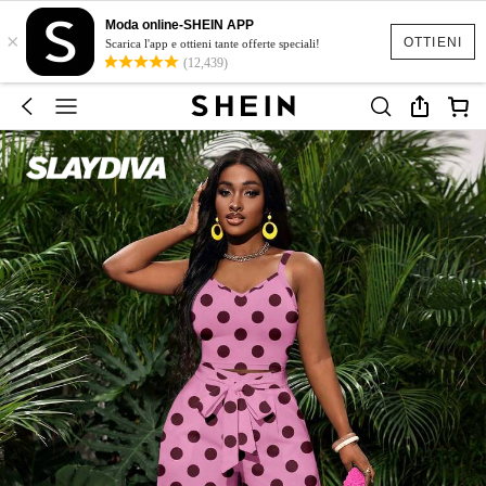
Moda online-SHEIN APP
×
OTTIENI
Scarica l'app e ottieni tante offerte speciali!
(12,439)