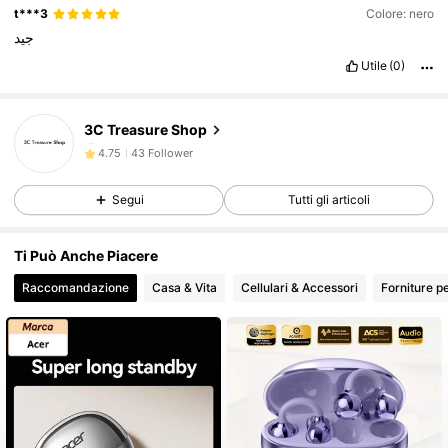
t***3
Colore: nero
جيد
43 Follower
4.75
Utile
(0)
43 Follower
4.75
3C Treasure Shop
43 Follower
4.75
Segui
Tutti gli articoli
43 Follower
4.75
43 Follower
4.75
Ti Può Anche Piacere
Raccomandazione
Casa & Vita
Cellulari & Accessori
Forniture pe
43 Follower
4.75
43 Follower
4.75
43 Follower
4.75