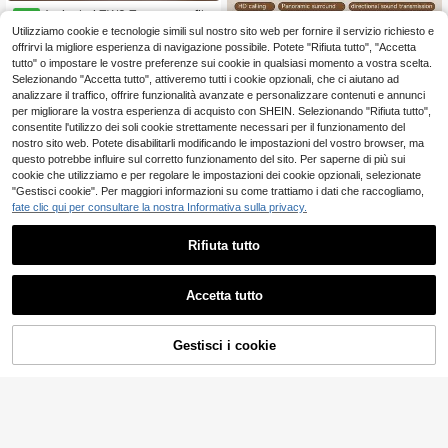
Auricolari TWS True senza fili
NEW
Bluetooth, Cuffie Bluetooth 5.4 HiFi
5 left
Utilizziamo cookie e tecnologie simili sul nostro sito web per fornire il servizio richiesto e
Stereo: Audio di Alta Qualità, Cance
8
offrirvi la migliore esperienza di navigazione possibile. Potete "Rifiuta tutto", "Accetta
.48€
llazione Intelligente del Rumore per
tutto" o impostare le vostre preferenze sui cookie in qualsiasi momento a vostra scelta.
Chiamate, Latenza Ultra-Bassa
Selezionando "Accetta tutto", attiveremo tutti i cookie opzionali, che ci aiutano ad
analizzare il traffico, offrire funzionalità avanzate e personalizzare contenuti e annunci
per migliorare la vostra esperienza di acquisto con SHEIN. Selezionando "Rifiuta tutto",
consentite l'utilizzo dei soli cookie strettamente necessari per il funzionamento del
nostro sito web. Potete disabilitarli modificando le impostazioni del vostro browser, ma
questo potrebbe influire sul corretto funzionamento del sito. Per saperne di più sui
cookie che utilizziamo e per regolare le impostazioni dei cookie opzionali, selezionate
2026 Nuovo Design Auricolari Sport
ivi a molletta Moda Comodi Cuffie
"Gestisci cookie". Per maggiori informazioni su come trattiamo i dati che raccogliamo,
32 left
Musica Bassi Profondi Bluetooth 6.
fate clic qui per consultare la nostra Informativa sulla privacy.
10
.16€
0 Auricolari TWS HIFI Dolby ACC St
ereo HD Chiamate per Android per i
Rifiuta tutto
Phone Gaming Coppie Auricolari S
mart
Accetta tutto
World-FIEND DA
2026 Nuovi Auricolari TWS True se
Gestisci i cookie
13
AGGIUNGI AL CARRELLO
nza fili In-Ear/molletta-On Twins -
.96€
Mini Auricolari per Coppie, Support
o Bluetooth 5.4 senza fili, Bassa Lat
enza 38ms, Chiamate ad Alta Defini
zione ENC, Bassi Stereo, Cancellaz
ione del Rumore 25dB, 30 Ore di Ri
produzione Totale, Custodia di Rica
rica Rapida USB-C, Connessione a