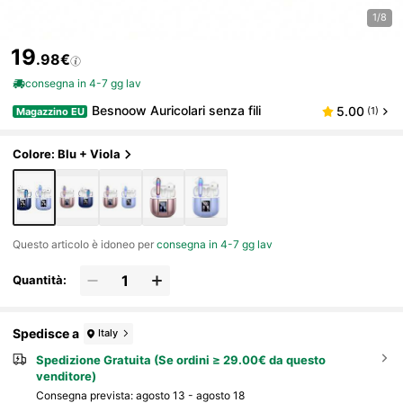
1/8
19
.98€
consegna in 4-7 gg lav
Besnoow Auricolari senza fili
5.00
(1)
Magazzino EU
Colore: Blu + Viola
Questo articolo è idoneo per
consegna in 4-7 gg lav
Quantità:
Spedisce a
Italy
Spedizione Gratuita (Se ordini ≥ 29.00€ da questo
venditore)
Consegna prevista:
agosto 13 - agosto 18