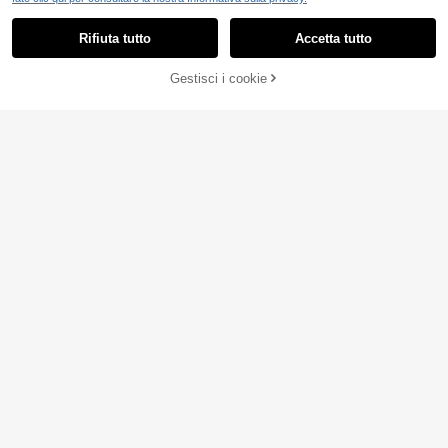
Rifiuta tutto
Accetta tutto
Gestisci i cookie
AGGIUNGI AL CARRELLO