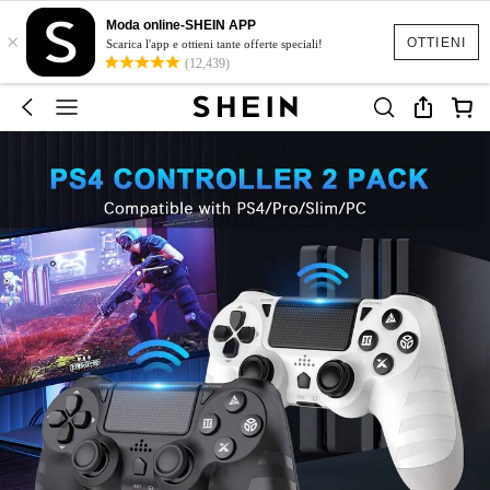
Moda online-SHEIN APP
×
OTTIENI
Scarica l'app e ottieni tante offerte speciali!
(12,439)