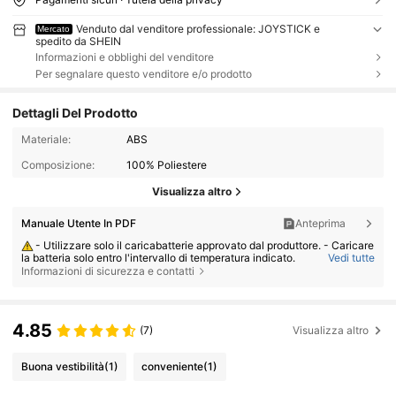
Venduto dal venditore professionale: JOYSTICK e
Mercato
spedito da SHEIN
Informazioni e obblighi del venditore
Per segnalare questo venditore e/o prodotto
Dettagli Del Prodotto
Materiale:
ABS
Composizione:
100% Poliestere
Visualizza altro
Manuale Utente In PDF
Anteprima
- Utilizzare solo il caricabatterie approvato dal produttore. - Caricare
la batteria solo entro l'intervallo di temperatura indicato.
Vedi tutte
Informazioni di sicurezza e contatti
- Sostituire la batteria con una di tipo errato può provocare incendi o
esplosioni. - Smaltire la batteria nel fuoco o in un forno caldo, oppure sc
hiacciarla o tagliarla, può provocare un'esplosione. - Lasciare la batteri
a in condizioni di calore estremo o bassa pressione atmosferica può pro
vocare un'esplosione o la fuoriuscita di liquidi o gas infiammabili.
4.85
(7)
Visualizza altro
Buona vestibilità
(1)
conveniente
(1)