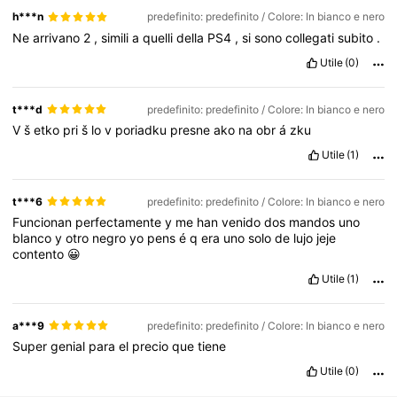
h***n
predefinito: predefinito / Colore: In bianco e nero
Ne
arrivano
2
,
simili
a
quelli
della
PS4
,
si
sono
collegati
subito
.
Utile
(0)
t***d
predefinito: predefinito / Colore: In bianco e nero
V
š
etko
pri
š
lo
v
poriadku
presne
ako
na
obr
á
zku
Utile
(1)
t***6
predefinito: predefinito / Colore: In bianco e nero
Funcionan
perfectamente
y
me
han
venido
dos
mandos
uno
blanco
y
otro
negro
yo
pens
é
q
era
uno
solo
de
lujo
jeje
contento
😀
Utile
(1)
a***9
predefinito: predefinito / Colore: In bianco e nero
Super
genial
para
el
precio
que
tiene
Utile
(0)
128 Follower
4.82