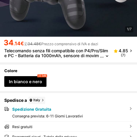
1/7
34
.14€
34.48€
Prezzo comprensivo di IVA e dazi
Telecomando senza fili compatibile con P4/Pro/Slim
4.85
e PC - Batteria da 1000mAh, sensore di movim
(7)
ento a 6 assi, jack audio
Colore
11 left
In bianco e nero
Spedisce a
Italy
Spedizione Gratuita
Consegna prevista:
6-11 Giorni Lavorativi
Resi gratuiti
Pagamenti sicuri · Tutela della privacy