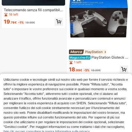
Telecomando senza fili compatibile
con P4/Pro/Slim e PC - Batteria da
16 left
1000mAh, sensore di movimento a
19
6 assi, jack audio
.78€
-1%
19.98€
PlayStation
PlayStation Gioteck V
Magazzino EU
X4 Premium Wired Controller (Silve
1 left
r) [PC/PS4]
18
.99€
-5%
19.99€
Utilizziamo cookie e tecnologie simili sul nostro sito web per fornire il servizio richiesto e
offrirvi la migliore esperienza di navigazione possibile. Potete "Rifiuta tutto", "Accetta
tutto" o impostare le vostre preferenze sui cookie in qualsiasi momento a vostra scelta.
Selezionando "Accetta tutto", attiveremo tutti i cookie opzionali, che ci aiutano ad
analizzare il traffico, offrire funzionalità avanzate e personalizzare contenuti e annunci
per migliorare la vostra esperienza di acquisto con SHEIN. Selezionando "Rifiuta tutto",
consentite l'utilizzo dei soli cookie strettamente necessari per il funzionamento del
nostro sito web. Potete disabilitarli modificando le impostazioni del vostro browser, ma
questo potrebbe influire sul corretto funzionamento del sito. Per saperne di più sui
cookie che utilizziamo e per regolare le impostazioni dei cookie opzionali, selezionate
"Gestisci cookie". Per maggiori informazioni su come trattiamo i dati che raccogliamo,
fate clic qui per consultare la nostra Informativa sulla privacy.