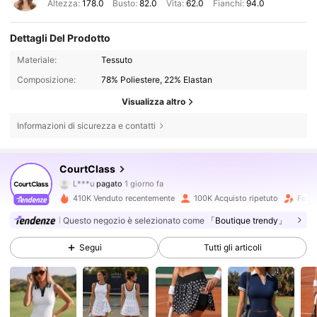
Altezza:
178.0
Busto:
82.0
Vita:
62.0
Fianchi:
94.0
Dettagli Del Prodotto
Materiale:
Tessuto
Composizione:
78% Poliestere, 22% Elastan
Visualizza altro
Informazioni di sicurezza e contatti
137K Follower
4.86
CourtClass
L***u
pagato
1 giorno fa
s***5
segue
30 minuti fa
410K Venduto recentemente
100K Acquisto ripetuto
Follo
137K Follower
4.86
Questo negozio è selezionato come
「Boutique trendy」
Segui
Tutti gli articoli
137K Follower
4.86
137K Follower
4.86