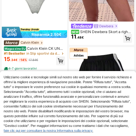
Dewbera
SHEIN Dewbera Skort a righe
NEW
Risparmia 2.50€
11
con laccio laterale in vita da donna
.48€
Calvin Klein
Calvin Klein CK UNDE
Magazzino EU
RWEAR Women's Sports Briefs Easy
#1 Bestseller
in Slip sportivi da donna
To Match Soft Stretchy Sports Offic
15
.34€
-14%
17.84€
e Weekend 000QF5981E-P7A
4-7 giorni lavorativi
Utilizziamo cookie e tecnologie simili sul nostro sito web per fornire il servizio richiesto e
offrirvi la migliore esperienza di navigazione possibile. Potete "Rifiuta tutto", "Accetta
tutto" o impostare le vostre preferenze sui cookie in qualsiasi momento a vostra scelta.
Selezionando "Accetta tutto", attiveremo tutti i cookie opzionali, che ci aiutano ad
analizzare il traffico, offrire funzionalità avanzate e personalizzare contenuti e annunci
per migliorare la vostra esperienza di acquisto con SHEIN. Selezionando "Rifiuta tutto",
consentite l'utilizzo dei soli cookie strettamente necessari per il funzionamento del
nostro sito web. Potete disabilitarli modificando le impostazioni del vostro browser, ma
questo potrebbe influire sul corretto funzionamento del sito. Per saperne di più sui
Adidas
cookie che utilizziamo e per regolare le impostazioni dei cookie opzionali, selezionate
Gonna da tennis strati
Magazzino EU
"Gestisci cookie". Per maggiori informazioni su come trattiamo i dati che raccogliamo,
25
ficata da donna Adidas, stile legger
.20€
fate clic qui per consultare la nostra Informativa sulla privacy.
o e attivo, gonna JY7632