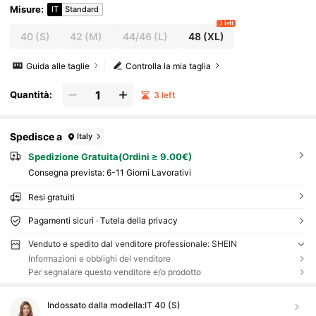
Misure
:
IT
Standard
3 left
40
(S)
42
(M)
44/46
(L)
48
(XL)
Guida alle taglie
Controlla la mia taglia
Quantità:
3 left
Spedisce a
Italy
Spedizione Gratuita(Ordini ≥ 9.00€)
Consegna prevista:
6-11 Giorni Lavorativi
Resi gratuiti
Pagamenti sicuri · Tutela della privacy
Venduto e spedito dal venditore professionale: SHEIN
Informazioni e obblighi del venditore
Per segnalare questo venditore e/o prodotto
Indossato dalla modella:
IT 40 (S)