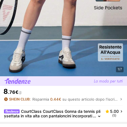
1/7
8
.76€
Risparmia
0.44€
su questo articolo dopo l'iscrizione.
CourtClass CourtClass Gonna da tennis pli
5.00
ssettata in vita alta con pantaloncini incorporati
(1)
| Tessuto traspirante e ad asciugatura rapida,
design modellante | Per tennis/fitness/corsa