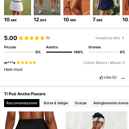
137K Follower
4.86
10
12
10
7
10
.48€
.60€
.98€
.98€
137K Follower
4.86
5.00
(1)
Visualizza altro
Piccolo
Adatto
Grande
0%
100%
0%
137K Follower
4.86
m***e
Colore: Bianco / Misure: S
Heel
mooi
137K Follower
4.86
Utile
(0)
137K Follower
4.86
Ti Può Anche Piacere
Raccomandazione
Borse & Valigie
Scarpe
Abbigliamento donna
137K Follower
4.86