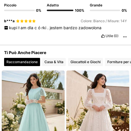
Piccolo
Adatto
Grande
128K Follower
4.82
0%
100%
0%
b***a
Colore: Bianco / Misure: 14Y
128K Follower
kupi
ł
am
dla
c
ó
rki
.
jestem
bardzo
zadowolona
4.82
Utile
(0)
128K Follower
4.82
Ti Può Anche Piacere
Raccomandazione
Casa & Vita
Giocattoli e Giochi
Forniture per 
128K Follower
4.82
128K Follower
4.82