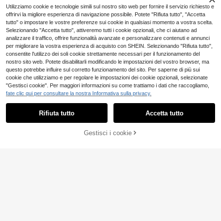
Utilizziamo cookie e tecnologie simili sul nostro sito web per fornire il servizio richiesto e
offrirvi la migliore esperienza di navigazione possibile. Potete "Rifiuta tutto", "Accetta
tutto" o impostare le vostre preferenze sui cookie in qualsiasi momento a vostra scelta.
Selezionando "Accetta tutto", attiveremo tutti i cookie opzionali, che ci aiutano ad
analizzare il traffico, offrire funzionalità avanzate e personalizzare contenuti e annunci
per migliorare la vostra esperienza di acquisto con SHEIN. Selezionando "Rifiuta tutto",
consentite l'utilizzo dei soli cookie strettamente necessari per il funzionamento del
nostro sito web. Potete disabilitarli modificando le impostazioni del vostro browser, ma
questo potrebbe influire sul corretto funzionamento del sito. Per saperne di più sui
cookie che utilizziamo e per regolare le impostazioni dei cookie opzionali, selezionate
"Gestisci cookie". Per maggiori informazioni su come trattiamo i dati che raccogliamo,
fate clic qui per consultare la nostra Informativa sulla privacy.
Rifiuta tutto
Accetta tutto
Gestisci i cookie
AGGIUNGI AL CARRELLO
6
CHARMNG Kids
CHARMNG Kids
Abito formale elegante e lussuoso b
Abito lungo da damige
Magazzino EU
22
24
ianco per ragazze adolescenti, abit
lla d'onore per ragazze adolescenti
.48€
.98€
o lungo con ricami floreali, tessuto l
in raso lucido con inserti in pizzo, m
eggero e morbido, adatto per vacan
aniche a cappuccio, elegante e di a
4-7 giorni lavorativi
ze, cerimonie di laurea, ritorno a sc
lta qualità, adatto per damigella di fi
uola, stagione dei matrimoni, partec
ori, matrimoni, feste di compleanno,
ipazione a vari eventi di ballo e altr
esibizioni
o ancora