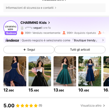
Informazioni di sicurezza e contatti
128K Follower
4.82
CHARMNG Kids
v***o
segue
8 ore fa
r***0
sta navigando
99K+ Venduto recentemente
99K+ Acquisto ripetuto
Follo
128K Follower
4.82
Questo negozio è selezionato come
「Boutique trendy」
Segui
Tutti gli articoli
128K Follower
4.82
128K Follower
4.82
128K Follower
4.82
12
15
13
10
16
.98€
.48€
.98€
.48€
128K Follower
4.82
5.00
(1)
Visualizza altro