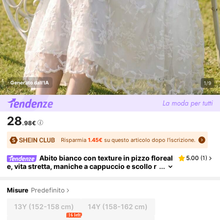
Generato dall'IA
1/9
28
.98€
Risparmia
1.45€
su questo articolo dopo l'iscrizione.
Abito bianco con texture in pizzo floreal
5.00
(
1
)
e, vita stretta, maniche a cappuccio e scollo r
otondo, elegante abito in pizzo per adolescen
ti, adatto per matrimoni, feste, raduni, occasioni f
ormali, matrimonio estivo
Misure
Predefinito
13Y
(152-158 cm)
14Y
(158-162 cm)
16 left