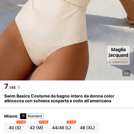
1/5
7
.14€
Swim Basics Costume da bagno intero da donna color
albicocca con schiena scoperta e collo all'americana
Misure
:
IT
Standard
14 left
19 left
20 left
40
(S)
42
(M)
44/46
(L)
48
(XL)