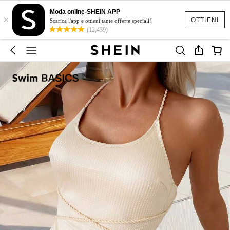
Moda online-SHEIN APP
×
OTTIENI
Scarica l'app e ottieni tante offerte speciali!
(12,439)