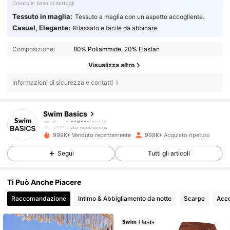
Creato in base ai dettagli
Tessuto in maglia:
Tessuto a maglia con un aspetto accogliente.
Casual, Elegante:
Rilassato e facile da abbinare.
Composizione:
80% Poliammide, 20% Elastan
Visualizza altro
Informazioni di sicurezza e contatti
136K Follower
4.86
Swim Basics
p***a
segue
2 ore fa
v***a
sta navigando
136K Follower
4.86
999K+ Venduto recentemente
999K+ Acquisto ripetuto
Segui
Tutti gli articoli
136K Follower
4.86
Ti Può Anche Piacere
Raccomandazione
Intimo & Abbigliamento da notte
Scarpe
Acce
136K Follower
4.86