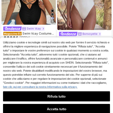
ostume da bagno per donna
5
Swim Vcay
Swim Vcay Costume d
Bonvoyette
Magazzino EU
a bagno intero donna leopardato se
(1000+)
Bonvoyette Bandeau + Perline Flor
nza schienale con fasce per vacan
10
11
eali 3D: Le perline floreali 3D e di p
Utilizziamo cookie e tecnologie simili sul nostro sito web per fornire il servizio richiesto e
.98€
.98€
ze e spiaggia
erle/strass sul petto sono il suo desi
offrirvi la migliore esperienza di navigazione possibile. Potete "Rifiuta tutto", "Accetta
gn distintivo, che conferisce un sen
4-7 giorni lavorativi
tutto" o impostare le vostre preferenze sui cookie in qualsiasi momento a vostra scelta.
so di raffinatezza e un'atmosfera vi
Selezionando "Accetta tutto", attiveremo tutti i cookie opzionali, che ci aiutano ad
ntage, perfetto per le foto. Taglio m
analizzare il traffico, offrire funzionalità avanzate e personalizzare contenuti e annunci
onopezzo + laccio laterale: La silho
per migliorare la vostra esperienza di acquisto con SHEIN. Selezionando "Rifiuta tutto",
uette monopezzo può valorizzare e
fficacemente la vita e le linee addo
consentite l'utilizzo dei soli cookie strettamente necessari per il funzionamento del
minali, adatto per vacanze al mare,
nostro sito web. Potete disabilitarli modificando le impostazioni del vostro browser, ma
terme e foto in piscina.
questo potrebbe influire sul corretto funzionamento del sito. Per saperne di più sui
cookie che utilizziamo e per regolare le impostazioni dei cookie opzionali, selezionate
"Gestisci cookie". Per maggiori informazioni su come trattiamo i dati che raccogliamo,
fate clic qui per consultare la nostra Informativa sulla privacy.
Rifiuta tutto
Accetta tutto