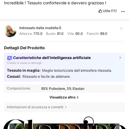
Incredibile
!
Tessuto
confortevole
e
davvero
grazioso
!
Utile
(11)
Indossato dalla modella:
S
Altezza:
170.0
Busto:
91.0
Vita:
60.0
Fianchi:
89.0
Dettagli Del Prodotto
Caratteristiche dell'intelligenza artificiale
Creato in base ai dettagli
Tessuto in maglia:
Maglia testurizzata dall'atmosfera rilassata.
Casual:
Rilassato e facile da abbinare.
Composizione:
95% Poliestere, 5% Elastan
Visualizza altro
Informazioni di sicurezza e contatti