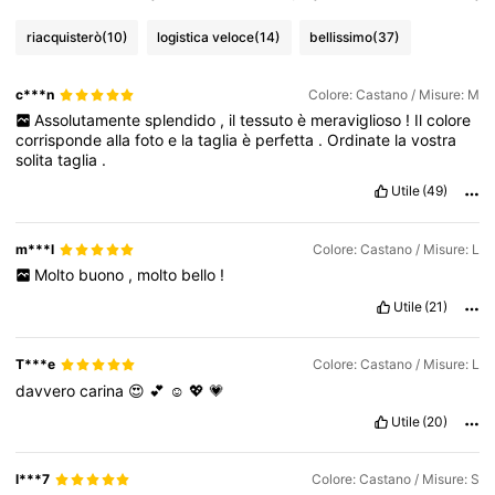
riacquisterò
(10)
logistica veloce
(14)
bellissimo
(37)
c***n
Colore: Castano / Misure: M
Assolutamente
splendido
,
il
tessuto
è
meraviglioso
!
Il
colore
corrisponde
alla
foto
e
la
taglia
è
perfetta
.
Ordinate
la
vostra
solita
taglia
.
Utile
(49)
m***l
Colore: Castano / Misure: L
Molto
buono
,
molto
bello
!
Utile
(21)
T***e
Colore: Castano / Misure: L
davvero
carina
😍
💕
☺️
💖
💗
Utile
(20)
l***7
Colore: Castano / Misure: S