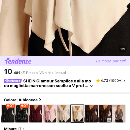
1/9
10
.48€
Prezzo IVA e dazi inclusi
SHEIN Glamour Semplice e alla mo
4.73
(
1000+
)
da maglietta marrone con scollo a V prof
ondo, maniche a campana arricciate con
laccio in vita e vita aderente.
Colore: Albicocca
Misure
IT