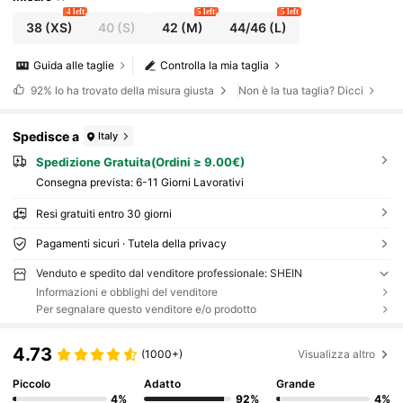
4 left
5 left
5 left
38
(XS)
40
(S)
42
(M)
44/46
(L)
Guida alle taglie
Controlla la mia taglia
92%
lo ha trovato della misura giusta
Non è la tua taglia? Dicci
Spedisce a
Italy
Spedizione Gratuita(Ordini ≥ 9.00€)
Consegna prevista:
6-11 Giorni Lavorativi
Resi gratuiti entro 30 giorni
Pagamenti sicuri · Tutela della privacy
Venduto e spedito dal venditore professionale: SHEIN
Informazioni e obblighi del venditore
Per segnalare questo venditore e/o prodotto
4.73
(1000+)
Visualizza altro
Piccolo
Adatto
Grande
4%
92%
4%