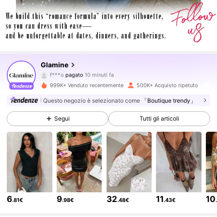
554K Follower
4.79
Glamine
f***o
pagato
10 minuti fa
m***8
segue
3 ore fa
999K+ Venduto recentemente
500K+ Acquisto ripetuto
554K Follower
4.79
Questo negozio è selezionato come
「Boutique trendy」
Segui
Tutti gli articoli
554K Follower
4.79
554K Follower
4.79
554K Follower
4.79
6
9
32
11
10
.81€
.98€
.48€
.43€