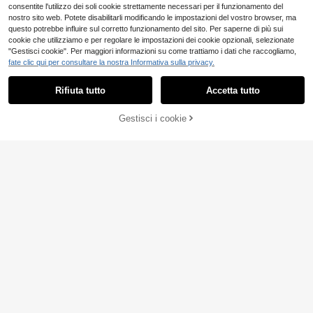
consentite l'utilizzo dei soli cookie strettamente necessari per il funzionamento del
nostro sito web. Potete disabilitarli modificando le impostazioni del vostro browser, ma
questo potrebbe influire sul corretto funzionamento del sito. Per saperne di più sui
cookie che utilizziamo e per regolare le impostazioni dei cookie opzionali, selezionate
"Gestisci cookie". Per maggiori informazioni su come trattiamo i dati che raccogliamo,
fate clic qui per consultare la nostra Informativa sulla privacy.
Rifiuta tutto
Accetta tutto
11
Gestisci i cookie
AGGIUNGI AL CARRELLO
Risparmia 3.41€
LYSMO
RosyDaze
LYSMO Camicia bianca da donna i
SHEIN Blusa da donna
Magazzino EU
8
n cotone al 95% con scollo a V prof
6
con scollo a V e maniche a cappuc
.29€
.07€
-35%
9.48€
ondo e maniche a campana - Como
cio, tessuto confortevole, adatta pe
da, minimalista, elegante e casual p
r vacanze, uso quotidiano, casual, s
4-7 giorni lavorativi
er vacanze, festival, primavera, pen
piaggia, appuntamenti, feste, vacan
dolarismo, eventi, laurea, appuntam
ze estive in città, versatile
enti, feste e matrimoni come ospite