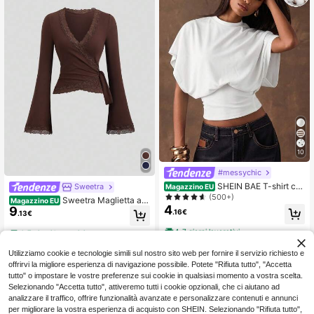
10
#messychic
SHEIN BAE T-shirt cas
Sweetra
Magazzino EU
ual da donna 95% cotone, completa
(500+)
Sweetra Maglietta a
Magazzino EU
mente bianca, semplice top estivo p
4
9
maniche lunghe aderente con pizzo
.16€
.13€
er tutti i giorni, maniche a pipistrello
incrociato da donna
minimaliste, vita aderente, elegante
4-7 giorni lavorativi
4-7 giorni lavorativi
per vacanze, spiaggia e pendolaris
mo
Utilizziamo cookie e tecnologie simili sul nostro sito web per fornire il servizio richiesto e
offrirvi la migliore esperienza di navigazione possibile. Potete "Rifiuta tutto", "Accetta
tutto" o impostare le vostre preferenze sui cookie in qualsiasi momento a vostra scelta.
Selezionando "Accetta tutto", attiveremo tutti i cookie opzionali, che ci aiutano ad
analizzare il traffico, offrire funzionalità avanzate e personalizzare contenuti e annunci
per migliorare la vostra esperienza di acquisto con SHEIN. Selezionando "Rifiuta tutto",