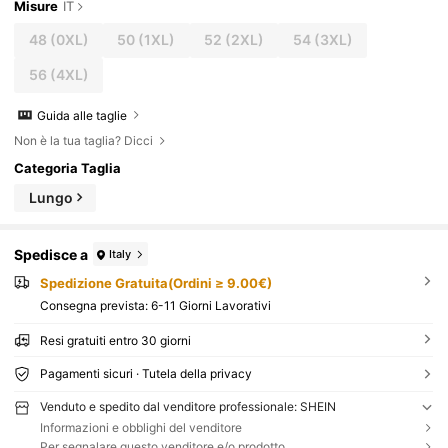
Misure
IT
48
(0XL)
50
(1XL)
52
(2XL)
54
(3XL)
56
(4XL)
Guida alle taglie
Non è la tua taglia? Dicci
Categoria Taglia
Lungo
Spedisce a
Italy
Spedizione Gratuita(Ordini ≥ 9.00€)
Consegna prevista:
6-11 Giorni Lavorativi
Resi gratuiti entro 30 giorni
Pagamenti sicuri · Tutela della privacy
Venduto e spedito dal venditore professionale: SHEIN
Informazioni e obblighi del venditore
Per segnalare questo venditore e/o prodotto