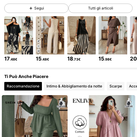
Segui
Tutti gli articoli
87K Follower
4.72
87K Follower
4.72
87K Follower
4.72
17
15
18
15
2
.48€
.48€
.73€
.98€
87K Follower
4.72
Ti Può Anche Piacere
Raccomandazione
Intimo & Abbigliamento da notte
Scarpe
Acce
87K Follower
4.72
87K Follower
4.72
87K Follower
4.72