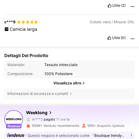
Utile
(2)
c***9
Colore: nero / Misure: 0XL
Camicia
larga
Utile
(0)
Dettagli Del Prodotto
Materiale:
Tessuto intrecciato
Composizione:
100% Poliestere
Visualizza altro
Informazioni di sicurezza e contatti
87K Follower
4.72
Weeklong
m***2
pagato
11 ore fa
g***n
segue
30 minuti fa
999K+ Venduto recentemente
99K+ Acquisto ripetuto
87K Follower
4.72
Questo negozio è selezionato come
「Boutique trendy」