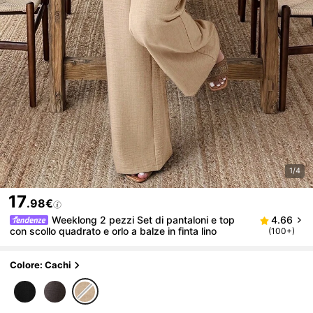
1/4
17
.98€
Weeklong 2 pezzi Set di pantaloni e top
4.66
con scollo quadrato e orlo a balze in finta lino
(100+)
Colore: Cachi