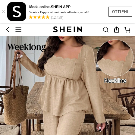
Moda online-SHEIN APP
×
OTTIENI
Scarica l'app e ottieni tante offerte speciali!
(12,439)