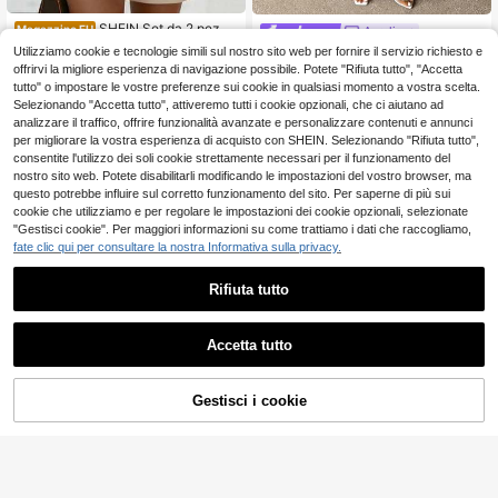
SHEIN Set da 2 pezzi
Magazzino EU
Auralis
composto da blusa senza maniche
17
Utilizziamo cookie e tecnologie simili sul nostro sito web per fornire il servizio richiesto e
Auralis Completo da donna taglie fo
.48€
elegante e versatile a righe in stile f
rti, 2 pezzi: camicia a maniche cort
offrirvi la migliore esperienza di navigazione possibile. Potete "Rifiuta tutto", "Accetta
13
rancese alla moda e pantaloncini, a
.96€
-28%
19.48€
4-7 giorni lavorativi
e con nodo davanti e pantaloni
tutto" o impostare le vostre preferenze sui cookie in qualsiasi momento a vostra scelta.
datto a taglie comode per donne
Selezionando "Accetta tutto", attiveremo tutti i cookie opzionali, che ci aiutano ad
analizzare il traffico, offrire funzionalità avanzate e personalizzare contenuti e annunci
per migliorare la vostra esperienza di acquisto con SHEIN. Selezionando "Rifiuta tutto",
consentite l'utilizzo dei soli cookie strettamente necessari per il funzionamento del
nostro sito web. Potete disabilitarli modificando le impostazioni del vostro browser, ma
questo potrebbe influire sul corretto funzionamento del sito. Per saperne di più sui
Mostra articoli simili in magazzino
Vedi Tutto
cookie che utilizziamo e per regolare le impostazioni dei cookie opzionali, selezionate
"Gestisci cookie". Per maggiori informazioni su come trattiamo i dati che raccogliamo,
fate clic qui per consultare la nostra Informativa sulla privacy.
Rifiuta tutto
Accetta tutto
Ci dispiace, questo prodotto è esaurito
Gestisci i cookie
ESAURITO
15
Breezaya CURVE
INAWLY Set da 2 pezzi di taglie fort
i, con camicia e pantaloncini casua
Breezaya Set da 2 pe
18
Magazzino EU
.98€
l, con tasca e bottoni, di colore unit
zzi composto da camicia a maniche
11
o
.48€
-22%
14.87€
corte con scollo a V, arricciatura e s