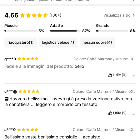
4.66
(100+)
Visualizza altro
Piccolo
Adatto
Grande
5%
87%
8%
riacquisterò
(1)
logistica veloce
(1)
nessun odore
(4)
g***0
Colore: Caffè Marrone / Misure: 1XL
Fedele alle immagini del prodotto:
bello
Utile
(0)
c***@
Colore: Caffè Marrone / Misure: 0XL
davvero
bellissimo
..
avevo
gi
à
preso
la
versione
estiva
con
la
canottiera
...
leggero
e
morbido
cm
tessuto
Utile
(2)
a***0
Colore: Caffè Marrone / Misure: 4XL
Bellissimo
veste
benissimo
consiglio
l
’
acquisto