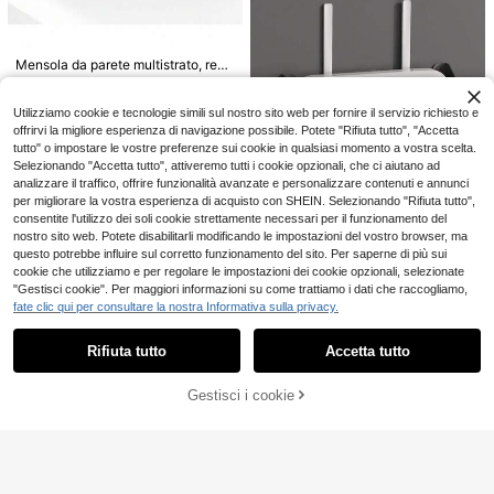
4
1 Rotolo di Rivestimento per Mobili
Mensola da parete multistrato, reali
Grigio, Adatto per Mobili da Cucina,
3
.98€
zzata in fibra di legno, scaffale esp
Cassetti, Frigorifero, Ecc., Antiscivol
#3 Bestseller
in Multicolore Mensole da parete
ositivo multifunzionale, adatto per
o, EVA Impermeabile, Può Essere Uti
9
ufficio e decorazione domestica, p
lizzato in Bagno, Cucina, Dispensa.
.39€
9.48€
Utilizziamo cookie e tecnologie simili sul nostro sito web per fornire il servizio richiesto e
erfetto per collocare sculture e ogg
(11.8*59 Pollici)
offrirvi la migliore esperienza di navigazione possibile. Potete "Rifiuta tutto", "Accetta
etti decorativi, elegante e pratico.
tutto" o impostare le vostre preferenze sui cookie in qualsiasi momento a vostra scelta.
Selezionando "Accetta tutto", attiveremo tutti i cookie opzionali, che ci aiutano ad
analizzare il traffico, offrire funzionalità avanzate e personalizzare contenuti e annunci
Risparmia 0.02€
per migliorare la vostra esperienza di acquisto con SHEIN. Selezionando "Rifiuta tutto",
consentite l'utilizzo dei soli cookie strettamente necessari per il funzionamento del
1 pezzo Scatola di stoccaggio per r
nostro sito web. Potete disabilitarli modificando le impostazioni del vostro browser, ma
outer Wi-Fi da parete, doppia fissaz
3
questo potrebbe influire sul corretto funzionamento del sito. Per saperne di più sui
.86€
3.88€
ione con viti e adesivo per maggior
cookie che utilizziamo e per regolare le impostazioni dei cookie opzionali, selezionate
e stabilità
1 pezzo Supporto per telefono in sili
"Gestisci cookie". Per maggiori informazioni su come trattiamo i dati che raccogliamo,
cone a doppia faccia con ventosa, i
2
fate clic qui per consultare la nostra Informativa sulla privacy.
.95€
mpugnatura adesiva per telefono, s
Mostra articoli simili in magazzino
9
Vedi Tutto
upporto adesivo per telefono, portaf
oglio mini per donna, portafoglio, po
Rifiuta tutto
Accetta tutto
Ci dispiace, questo prodotto è esaurito
Risparmia 5.53€
rtafoglio, portafoglio, portafoglio
vidaXL
Gestisci i cookie
ESAURITO
vidaXL Mensole a mu
Magazzino EU
ro, librerie, mensole sospese, mens
31
.32€
-15%
36.85€
1 pezzo Vassoio portachiavi in legn
ola a muro, libreria, mensola sospes
o con 4 ganci, organizer per chiavi,
a, mensole con 3 scomparti aperti,
26 left
chiavi auto, monete e carte da tavol
mensole galleggianti, bianco, 104x
13
o ingresso, vassoio di stoccaggio in
20x58,5 cm, materiale a base di leg
.50€