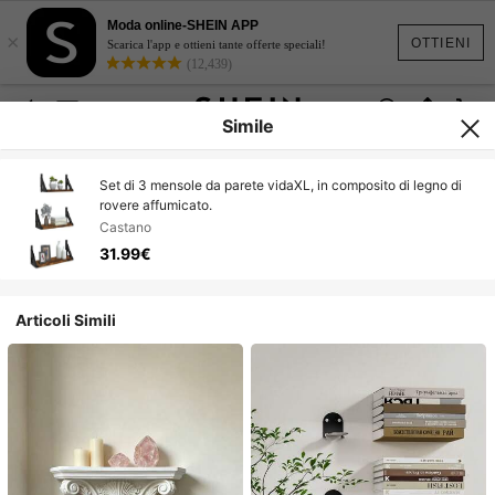
Moda online-SHEIN APP
×
OTTIENI
Scarica l'app e ottieni tante offerte speciali!
(12,439)
Simile
Set di 3 mensole da parete vidaXL, in composito di legno di
rovere affumicato.
Castano
31.99€
Articoli Simili