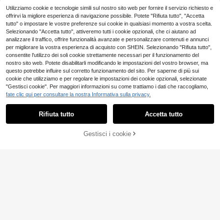
Utilizziamo cookie e tecnologie simili sul nostro sito web per fornire il servizio richiesto e
offrirvi la migliore esperienza di navigazione possibile. Potete "Rifiuta tutto", "Accetta
tutto" o impostare le vostre preferenze sui cookie in qualsiasi momento a vostra scelta.
Selezionando "Accetta tutto", attiveremo tutti i cookie opzionali, che ci aiutano ad
analizzare il traffico, offrire funzionalità avanzate e personalizzare contenuti e annunci
per migliorare la vostra esperienza di acquisto con SHEIN. Selezionando "Rifiuta tutto",
consentite l'utilizzo dei soli cookie strettamente necessari per il funzionamento del
nostro sito web. Potete disabilitarli modificando le impostazioni del vostro browser, ma
questo potrebbe influire sul corretto funzionamento del sito. Per saperne di più sui
cookie che utilizziamo e per regolare le impostazioni dei cookie opzionali, selezionate
"Gestisci cookie". Per maggiori informazioni su come trattiamo i dati che raccogliamo,
fate clic qui per consultare la nostra Informativa sulla privacy.
8
Rifiuta tutto
Accetta tutto
Freya
AGGIUNGI AL
Gestisci i cookie
COMPRA ORA
1 pezzo Sciarpa quadrata in raso co
26
CARRELLO
n stampa leopardata da donna/ban
32 left
dana per spiaggia, viaggio, strada, r
#ethnicease
3
egalo per la festa della mamma, acc
.94€
1 pezzo Sciarpa quadrata di seta, F
essori, vacanza
ascia per capelli in satin stampato d
3
.98€
a donna, Foulard, Fascia per capelli,
Scialle di moda da donna, Sciarpa,
Accessorio da viaggio, Asciugaman
o da spiaggia