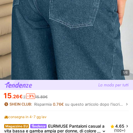
1/6
15
.26€
-3%
15.89€
Risparmia
0.76€
su questo articolo dopo l'iscrizione.
consegna in 4-7 gg lav
EURMUSE Pantaloni casual a
4.65
Magazzino EU
vita bassa e gamba ampia per donne, di colore
(100+)