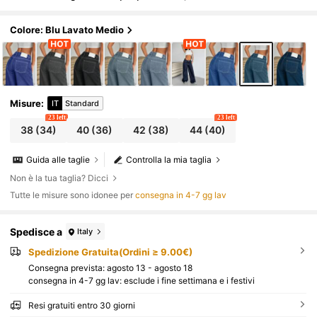
blu scuro con etichetta sul retro e lavaggio ad a
cqua
Colore: Blu Lavato Medio
Misure
:
IT
Standard
23 left
23 left
38
(34)
40
(36)
42
(38)
44
(40)
Guida alle taglie
Controlla la mia taglia
Non è la tua taglia? Dicci
Tutte le misure sono idonee per
consegna in 4-7 gg lav
Spedisce a
Italy
Spedizione Gratuita(Ordini ≥ 9.00€)
Consegna prevista:
agosto 13 - agosto 18
consegna in 4-7 gg lav: esclude i fine settimana e i festivi
Resi gratuiti entro 30 giorni