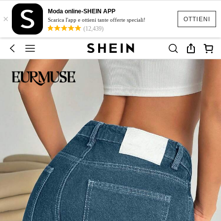
Moda online-SHEIN APP
×
OTTIENI
Scarica l'app e ottieni tante offerte speciali!
(12,439)