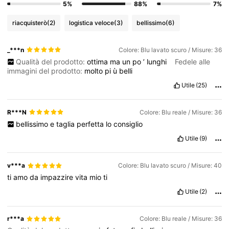
5%
88%
7%
355K Follower
4.75
riacquisterò
(2)
logistica veloce
(3)
bellissimo
(6)
355K Follower
4.75
_***n
Colore: Blu lavato scuro / Misure: 36
Qualità del prodotto:
ottima
ma
un
po
’
lunghi
Fedele alle
immagini del prodotto:
molto
pi
ù
belli
355K Follower
4.75
Utile
(25)
355K Follower
4.75
R***N
Colore: Blu reale / Misure: 36
bellissimo
e
taglia
perfetta
lo
consiglio
Utile
(9)
355K Follower
4.75
v***a
Colore: Blu lavato scuro / Misure: 40
ti
amo
da
impazzire
vita
mio
ti
Utile
(2)
r***a
Colore: Blu reale / Misure: 36