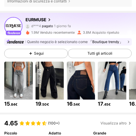
Informazioni di sicurezza e contatti
355K Follower
4.75
EURMUSE
d***4
pagato
1 giorno fa
g***a
segue
5 minuti fa
1.9M Venduto recentemente
3.8M Acquisto ripetuto
355K Follower
4.75
Questo negozio è selezionato come
「Boutique trendy」
Segui
Tutti gli articoli
355K Follower
4.75
355K Follower
4.75
355K Follower
4.75
15
19
16
17
16
.84€
.50€
.54€
.45€
355K Follower
4.75
4.65
(100+)
Visualizza altro
Piccolo
Adatto
Grande