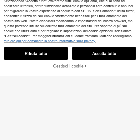
Selezionando "Accetta tutto", attiveremo tutti i cookie opzionali, che ci aiutano ad
analizzare il traffico, offrire funzionalità avanzate e personalizzare contenuti e annunci
per migliorare la vostra esperienza di acquisto con SHEIN. Selezionando "Rifiuta tutto",
consentite l'utilizzo dei soli cookie strettamente necessari per il funzionamento del
nostro sito web. Potete disabilitarli modificando le impostazioni del vostro browser, ma
questo potrebbe influire sul corretto funzionamento del sito. Per saperne di più sui
cookie che utilizziamo e per regolare le impostazioni dei cookie opzionali, selezionate
"Gestisci cookie". Per maggiori informazioni su come trattiamo i dati che raccogliamo,
fate clic qui per consultare la nostra Informativa sulla privacy.
Rifiuta tutto
Accetta tutto
Gestisci i cookie
MOTF
AGGIUNGI AL CARRELLO
MOTF PREMIUM Abito midi da don
62
na in 100% lino con scollo a V e sen
#romanzoinriviera
.47€
za maniche, adatto per appuntame
MOTF PREMIUM Vesti
Magazzino EU
nti e vacanze
53
to in lino con pizzo a contrasto
.12€
4-7 giorni lavorativi