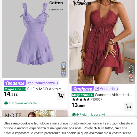
38
#abitodavacanza
SHEIN MOD Abito con
Wandoria
Magazzino EU
14
bretelle sottile monocolore con bord
Wandoria Abito da don
.48€
Magazzino EU
o a volant
na in lino con nodo singolo in bamb
(1000+)
ù, stile bohémien occidentale, con b
4-7 giorni lavorativi
13
.98€
usto arricciato, gonna a balze a vita
alta, schiena scoperta, laccio regol
4-7 giorni lavorativi
abile al collo, maxi abito con fiocco
Utilizziamo cookie e tecnologie simili sul nostro sito web per fornire il servizio richiesto e
offrirvi la migliore esperienza di navigazione possibile. Potete "Rifiuta tutto", "Accetta
tutto" o impostare le vostre preferenze sui cookie in qualsiasi momento a vostra scelta.