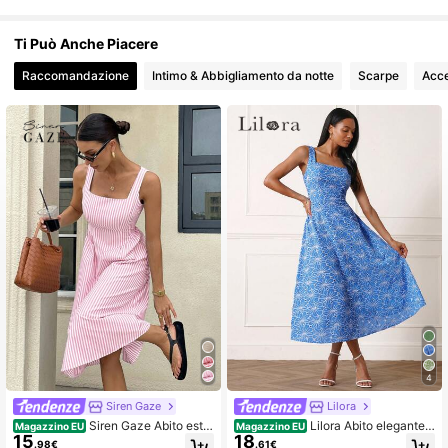
Ti Può Anche Piacere
Raccomandazione
Intimo & Abbigliamento da notte
Scarpe
Acce
4
Siren Gaze
Lilora
Siren Gaze Abito estiv
Lilora Abito elegante l
Magazzino EU
Magazzino EU
15
18
o casual a righe senza maniche, di
ungo da donna con ricamo floreale
.98€
.61€