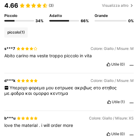
4.66
(3)
Visualizza altro
Piccolo
Adatto
Grande
4.5M Follower
4.85
34%
66%
0%
piccolo
(1)
4.5M Follower
4.85
s***7
Colore: Giallo / Misure: M
Abito
carino
ma
veste
troppo
piccolo
in
vita
4.5M Follower
4.85
Utile
(0)
d***k
Colore: Giallo / Misure: M
4.5M Follower
4.85
Υπεροχο
φορεμα
μου
εστρωσε
ακριβως
στο
στηθος
με.φοδρα
και
ομορφο
κεντημα
4.5M Follower
4.85
Utile
(1)
b***u
Colore: Giallo / Misure: XS
love
the
material
.
i
will
order
more
Utile
(0)