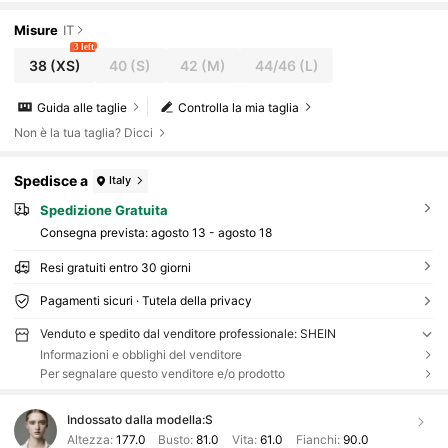
Misure
IT
3 left
38
(XS)
40
(S)
42
(M)
44/46
(L)
Guida alle taglie
Controlla la mia taglia
Non è la tua taglia? Dicci
Spedisce a
Italy
Spedizione Gratuita
Consegna prevista:
agosto 13 - agosto 18
Resi gratuiti entro 30 giorni
Pagamenti sicuri · Tutela della privacy
Venduto e spedito dal venditore professionale: SHEIN
Informazioni e obblighi del venditore
Per segnalare questo venditore e/o prodotto
Indossato dalla modella:
S
Altezza:
177.0
Busto:
81.0
Vita:
61.0
Fianchi:
90.0