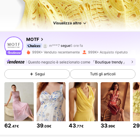
Visualizza altro
4.5M Follower
4.85
MOTF
m***7
segue
5 ore fa
m***4
sta navigando
999K+ Venduto recentemente
999K+ Acquisto ripetuto
4.5M Follower
4.85
Questo negozio è selezionato come
「Boutique trendy」
Segui
Tutti gli articoli
4.5M Follower
4.85
4.5M Follower
4.85
4.5M Follower
4.85
62
39
43
33
29
.47€
.09€
.77€
.99€
4.5M Follower
4.85