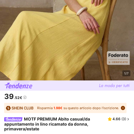
1/7
39
.52€
Risparmia
1.98€
su questo articolo dopo l'iscrizione.
MOTF PREMIUM Abito casual/da
4.66
(
3
)
appuntamento in lino ricamato da donna,
primavera/estate