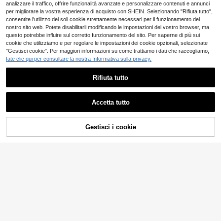
analizzare il traffico, offrire funzionalità avanzate e personalizzare contenuti e annunci
per migliorare la vostra esperienza di acquisto con SHEIN. Selezionando "Rifiuta tutto",
consentite l'utilizzo dei soli cookie strettamente necessari per il funzionamento del
nostro sito web. Potete disabilitarli modificando le impostazioni del vostro browser, ma
questo potrebbe influire sul corretto funzionamento del sito. Per saperne di più sui
cookie che utilizziamo e per regolare le impostazioni dei cookie opzionali, selezionate
"Gestisci cookie". Per maggiori informazioni su come trattiamo i dati che raccogliamo,
fate clic qui per consultare la nostra Informativa sulla privacy.
Rifiuta tutto
Accetta tutto
26
Gestisci i cookie
COMPRA ORA
AGGIUNGI AL CARRELLO
Risparmia 0.50€
T-shirt unisex classica
Magazzino EU
PAVTROS
5
casual con scollo rotondo - Motivo j
.88€
PAVTROS Canotta da
acquard su un solo lato, senza plast
Magazzino EU
9
uomo con ricamo a asciugamano p
ica per la salvaguardia degli oceani,
.98€
-4%
10.48€
er giovani
bianca, Ocean 528 (lavabile in lavat
rice), estiva
4-7 giorni lavorativi