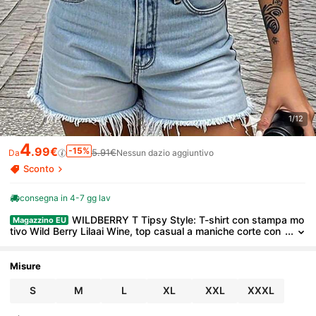
1/12
4
.99€
-15%
5.91€
Da
Nessun dazio aggiuntivo
Sconto
consegna in 4-7 gg lav
WILDBERRY T Tipsy Style: T-shirt con stampa mo
Magazzino EU
tivo Wild Berry Lilaai Wine, top casual a maniche corte con
scollo rotondo per primavera/estate
Misure
S
M
L
XL
XXL
XXXL