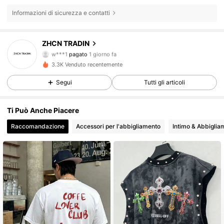
Informazioni di sicurezza e contatti
ZHCN TRADIN
318 Follower
4.63
w***1
pagato
1 giorno fa
*****
segue
1 giorno fa
3.3K Venduto recentemente
318 Follower
4.63
Segui
Tutti gli articoli
Ti Può Anche Piacere
318 Follower
4.63
Raccomandazione
Accessori per l'abbigliamento
Intimo & Abbiglia
318 Follower
4.63
318 Follower
4.63
318 Follower
4.63